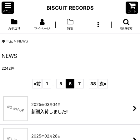
BISCUIT RECORDS
メニュー
カート
カテゴリ
マイページ
特集
商品検索
ホーム
>
NEWS
NEWS
2242
件
«
前
1
...
5
6
7
...
38
次
»
2025
03
04
年
月
日
新譜入荷しました!
2025
02
28
年
月
日