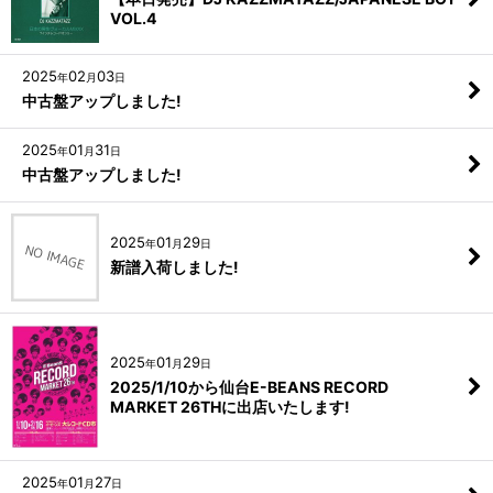
VOL.4
2025
02
03
年
月
日
中古盤アップしました!
2025
01
31
年
月
日
中古盤アップしました!
2025
01
29
年
月
日
新譜入荷しました!
2025
01
29
年
月
日
2025/1/10から仙台E-BEANS RECORD
MARKET 26THに出店いたします!
2025
01
27
年
月
日