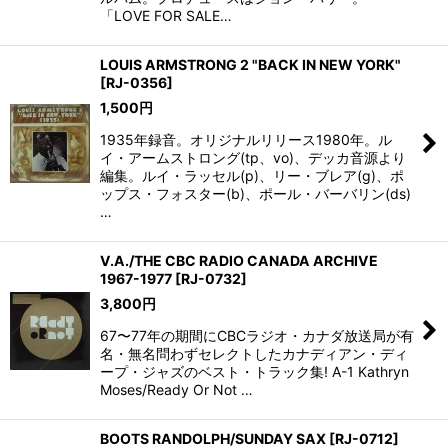
「LOVE FOR SALE…
LOUIS ARMSTRONG 2 "BACK IN NEW YORK"
[
RJ-0356
]
1,500
円
1935年録音。オリジナルリリース1980年。ル
イ・アームストロング(tp、vo)、デッカ音源より
編集。ルイ・ラッセル(p)、リー・ブレア(g)、ポ
ップス・フォスター(b)、ポール・バーバリン(ds)
…
V.A./THE CBC RADIO CANADA ARCHIVE
1967-1977
[
RJ-0732
]
3,800
円
67〜77年の期間にCBCラジオ・カナダ放送局が有
名・無名問わずセレクトしたカナディアン・ディ
ープ・ジャズのベスト・トラック集! A-1 Kathryn
Moses/Ready Or Not …
BOOTS RANDOLPH/SUNDAY SAX
[
RJ-0712
]