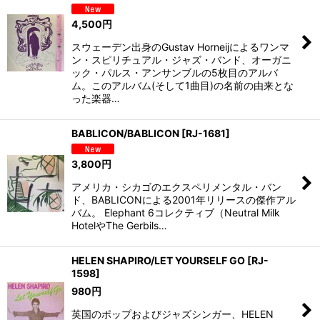
並び順
:
4,500
円
絞り込む
スウェーデン出身のGustav Horneijによるワンマ
ン・スピリチュアル・ジャズ・バンド、オーガニ
ック・パルス・アンサンブルの5枚目のアルバ
ム。このアルバム(そして1曲目)の名前の由来とな
った楽器…
BABLICON/BABLICON
[
RJ-1681
]
3,800
円
アメリカ・シカゴのエクスペリメンタル・バン
ド、BABLICONによる2001年リリースの傑作アル
バム。 Elephant 6コレクティブ（Neutral Milk
HotelやThe Gerbils…
HELEN SHAPIRO/LET YOURSELF GO
[
RJ-
1598
]
980
円
英国のポップおよびジャズシンガー、HELEN