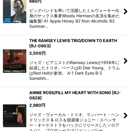
680
円
ビッグバンドを率いて活躍したミルウォーキー出
身のサックス奏者Woody Hermanの名演を集めた
編集盤! A1 Apple Honey B2 Non-Alcoholic B3
Summer…
THE RAMSEY LEWIS TRIO/DOWN TO EARTH
[
RJ-0903
]
2,500
円
ジャズ・ピアニストのRamsey Lewisが1956年に
結成したトリオ。ベースはEl Dee Young、ドラム
はRed Holtが参加。 A-1 Dark Eyes B-2
Sometim…
ANNIE ROSS/FILL MY HEART WITH SONG
[
RJ-
0828
]
2,980
円
ジャズ・ヴォーカル・トリオ、ランバート・ヘン
ドリックス & ロスを脱退後ジョニー・スペンサ
ー・オーケストラをバックにリリースしたソロア
ルバム。プロデュースはジョン・バリー。