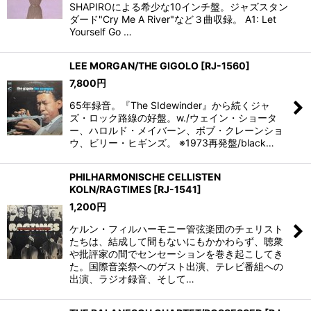
SHAPIROによる希少な10インチ盤。ジャズスタン
ダード"Cry Me A River"など３曲収録。 A1: Let
Yourself Go …
LEE MORGAN/THE GIGOLO
[
RJ-1560
]
7,800
円
65年録音。『The SIdewinder』から続くジャ
ズ・ロック路線の好盤。w./ウェイン・ショータ
ー、ハロルド・メイバーン、ボブ・クレーンショ
ウ、ビリー・ヒギンズ。 ※1973再発盤/black…
PHILHARMONISCHE CELLISTEN
KOLN/RAGTIMES
[
RJ-1541
]
1,200
円
ケルン・フィルハーモニー管弦楽団のチェリスト
たちは、結成して間もないにもかかわらず、聴衆
や批評家の間でセンセーションを巻き起こしてき
た。国際音楽祭へのゲスト出演、テレビ番組への
出演、ラジオ録音、そして…