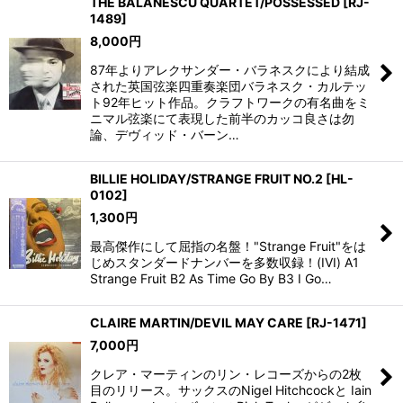
THE BALANESCU QUARTET/POSSESSED
[
RJ-
1489
]
8,000
円
87年よりアレクサンダー・バラネスクにより結成
された英国弦楽四重奏楽団バラネスク・カルテッ
ト92年ヒット作品。クラフトワークの有名曲をミ
ニマル弦楽にて表現した前半のカッコ良さは勿
論、デヴィッド・バーン…
BILLIE HOLIDAY/STRANGE FRUIT NO.2
[
HL-
0102
]
1,300
円
最高傑作にして屈指の名盤！"Strange Fruit"をは
じめスタンダードナンバーを多数収録！(IVI) A1
Strange Fruit B2 As Time Go By B3 I Go…
CLAIRE MARTIN/DEVIL MAY CARE
[
RJ-1471
]
7,000
円
クレア・マーティンのリン・レコーズからの2枚
目のリリース。サックスのNigel Hitchcockと Iain