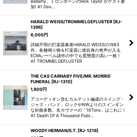
Ballamy、トロンボーンのRick Taylor がゲスト参
加! A1 Dev…
HARALD WEISS/TROMMELGEFLUSTER
[
RJ-
1396
]
6,000
円
詳細不明の打楽器奏者HARALD WEISSの1983
作。各種鳴り物＆打楽器に彼自身の奇声が入る、
ECMレーベル諸作の中でも変態度の高い一枚！
A1 TROMMELGEFLUSTER
THE CAS CARNABY FIVE/MR. MORRIS'
FUNERAL
[
RJ-1310
]
1,800
円
アコーディオン含むカルテット編成のスイング・
ジャズ・バンド。ロックやNWよりのスインギン
な好曲多数。名カヴァーの「16Tons」はこれに！
A1 Death Of A Thousand Publ…
WOODY HERMAN/S.T.
[
RJ-1219
]