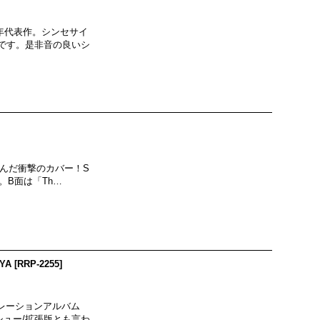
年代表作。シンセサイ
です。是非音の良いシ
叩き込んだ衝撃のカバー！S
。B面は「Th…
OYA
[
RRP-2255
]
ボレーションアルバム
イシュー/拡張版とも言わ