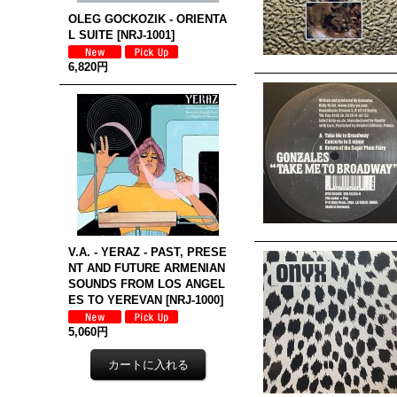
OLEG GOCKOZIK - ORIENTA
L SUITE
[
NRJ-1001
]
6,820円
V.A. - YERAZ - PAST, PRESE
NT AND FUTURE ARMENIAN
SOUNDS FROM LOS ANGEL
ES TO YEREVAN
[
NRJ-1000
]
5,060円