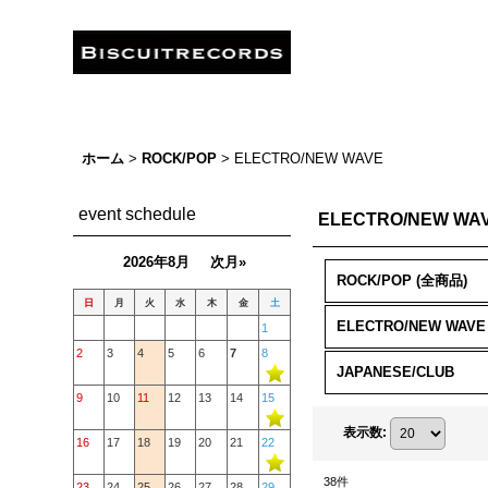
ホーム
>
ROCK/POP
>
ELECTRO/NEW WAVE
event schedule
ELECTRO/NEW WA
2026年8月
次月»
ROCK/POP (全商品)
日
月
火
水
木
金
土
ELECTRO/NEW WAVE
1
2
3
4
5
6
7
8
JAPANESE/CLUB
9
10
11
12
13
14
15
表示数
:
16
17
18
19
20
21
22
38
件
23
24
25
26
27
28
29