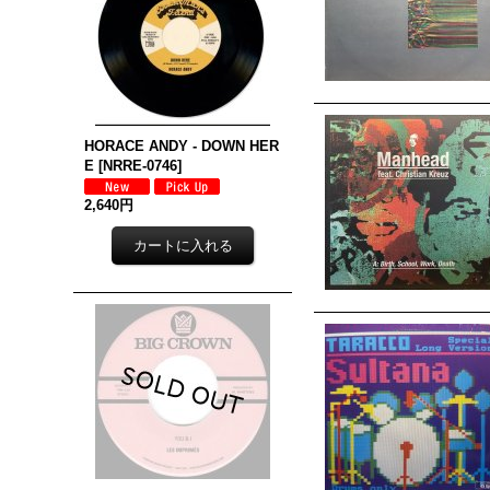
HORACE ANDY - DOWN HER
E
[
NRRE-0746
]
2,640円