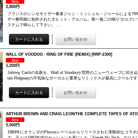
2,800円
フランスのシンセサイザー奏者ジャン・ミッシェル・ジャールによる78
ザー黎明期に制作された大ヒット・アルバム。唯一無二の鳴り”がエグい
ステムで鳴らして下さい。 …
WALL OF VOODOO - RING OF FIRE (REMIX)
[
RRP-2300
]
1,200円
Johnny Cashの名曲を、Wall of Voodooが荒野のニューウェーブに
tan Ridgwayの不気味なボーカルと重厚なリミックスが最高にクールです
ARTHUR BROWN AND CRAIG LEON/THE COMPLETE TAPES OF AT
5,500円
1984年にオランダのPlexusレーベルからリリースされた実験的なコラ
で、元々は1982年頃のセッションを基にした「Speak No Tech」のリ