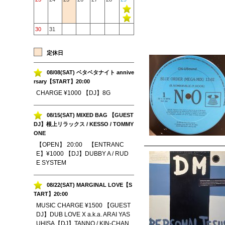
30
31
定休日
08/08(SAT) ベタベタナイト annive
rsary【START】20:00
CHARGE ¥1000 【DJ】8G
08/15(SAT) MIXED BAG 【GUEST
DJ】根上リラックス / KESSO / TOMMY
ONE
【OPEN】 20:00 【ENTRANC
E】¥1000 【DJ】DUBBY A / RUD
E SYSTEM
08/22(SAT) MARGINAL LOVE【S
TART】20:00
MUSIC CHARGE ¥1500 【GUEST
DJ】DUB LOVE X a.k.a. ARAI YAS
UHISA【DJ】TANNO / KIN-CHAN