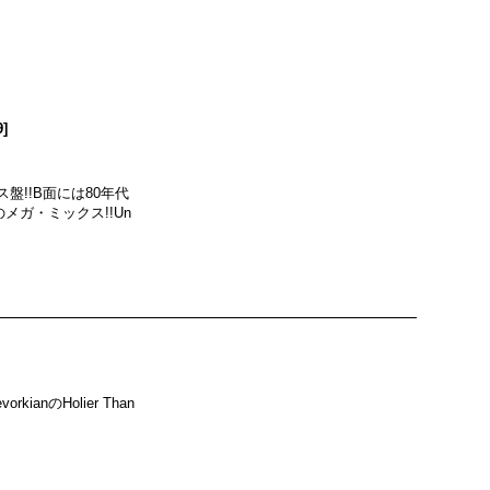
9
]
盤!!B面には80年代
ガ・ミックス!!Un
anのHolier Than