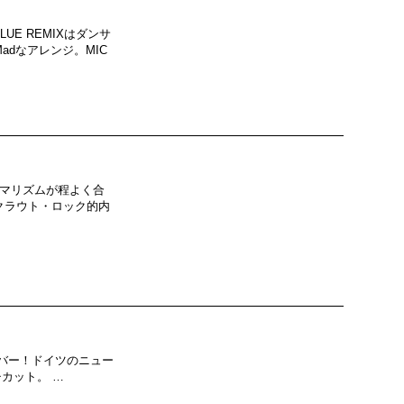
UE REMIXはダンサ
dなアレンジ。MIC
ニマリズムが程よく合
クラウト・ロック的内
ンバー！ドイツのニュー
ンチカット。 …