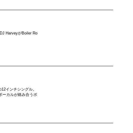
veyがBoiler Ro
の12インチシングル。
なボーカルが絡み合うボ