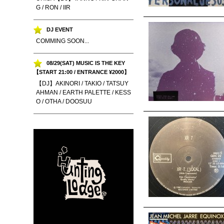
G / RON / IIR
DJ EVENT
COMMING SOON...
08/29(SAT) MUSIC IS THE KEY
【START 21:00 / ENTRANCE ¥2000】
【DJ】AKINORI / TAKIO / TATSUY
AHMAN / EARTH PALETTE / KESS
O / OTHA / DOOSUU