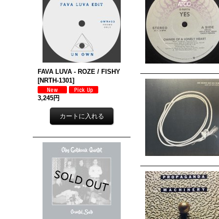
FAVA LUVA - ROZE / FISHY
[
NRTH-1301
]
3,245円