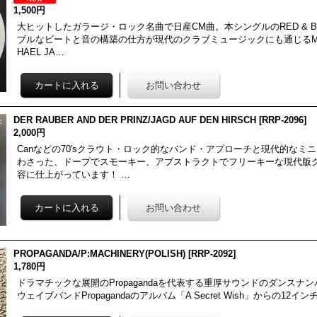
1,500円
大ヒットしたガラージ・ロック名曲で日産CM曲。本シングルのRED & BL
ブルなビートと音の構築の仕方が現代のクラブミュージックにも通じるMa
HAEL JA…
DER RAUBER AND DER PRINZ/JAGD AUF DEN HIRSCH
[
RRP-2096
]
2,000円
Canなどの70'sクラウト・ロック的なバンド・アプローチと現代的なミ
わさった、ドープでスモーキー、アブストラクトでフリーキーな現代版
容に仕上がっています！ …
PROPAGANDA/P:MACHINERY(POLISH)
[
RRP-2092
]
1,780円
ドラマチックな展開のPropagandaを代表する重厚サウンドのダンスナ
ウェイブバンドPropagandaのアルバム「A Secret Wish」からの12イ