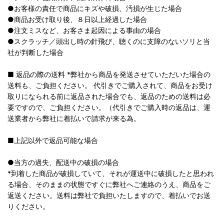
●お客様の責任で商品にキズや破損、汚損が生じた場合
●商品お受け取り後、８日以上経過した場合
●注文ミスなど、お客さま起因による事由の場合
●スクラッチ／頭出し時の針飛び、聴くのに支障のないソリと当
社が判断した場合
■ 返品の際の送料 *弊社から商品を発送させていただいた場合の
送料も、ご負担ください。 代引きでご購入されて、商品をお受け
取りになられる前に返品された場合でも、返品のための送料は必
要ですので、ご負担ください。（代引きでご購入時の返品は、運
送業者から弊社に着払いで請求が来る為。
■上記以外で返品可能な場合
●当方の過失、配送中の破損の場合
*到着した商品が破損していて、それが運送中に破損したと思われ
る場合、そのままの状態ですぐに弊社へご連絡のうえ、商品をご
返送ください。送料は弊社で負担いたしますので、着払いでお送
りください。