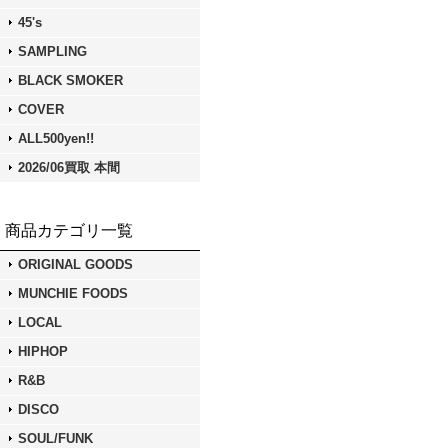
45's
SAMPLING
BLACK SMOKER
COVER
ALL500yen!!
2026/06買取 本間
商品カテゴリ一覧
ORIGINAL GOODS
MUNCHIE FOODS
LOCAL
HIPHOP
R&B
DISCO
SOUL/FUNK