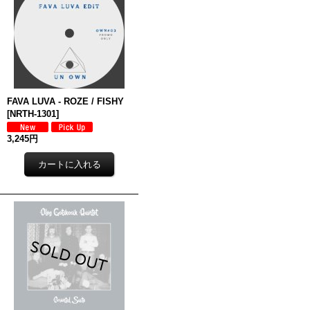
FAVA LUVA - ROZE / FISHY
[
NRTH-1301
]
3,245円