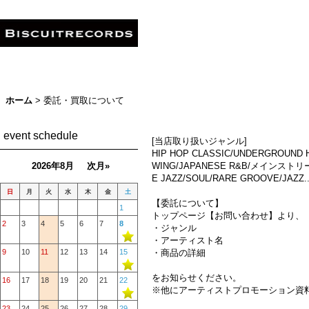
ホーム
>
委託・買取について
event schedule
[当店取り扱いジャンル]
HIP HOP CLASSIC/UNDERGROUND H
2026年8月
次月»
WING/JAPANESE R&B/メインストリー
E JAZZ/SOUL/RARE GROOVE/JAZZ..
日
月
火
水
木
金
土
【委託について】
1
トップページ【お問い合わせ】より、
2
3
4
5
6
7
8
・ジャンル
・アーティスト名
9
10
11
12
13
14
15
・商品の詳細
をお知らせください。
16
17
18
19
20
21
22
※他にアーティストプロモーション資
23
24
25
26
27
28
29