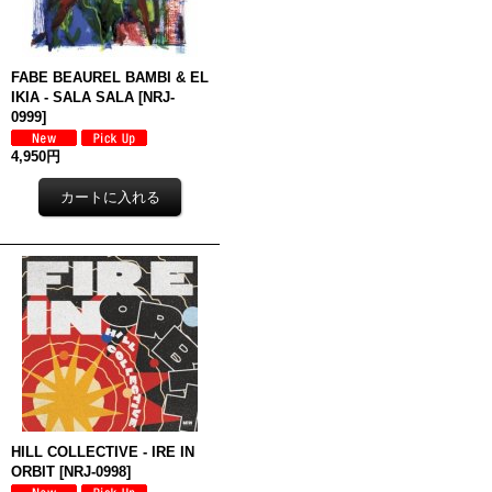
FABE BEAUREL BAMBI & EL
IKIA - SALA SALA
[
NRJ-
0999
]
4,950円
HILL COLLECTIVE - IRE IN
ORBIT
[
NRJ-0998
]