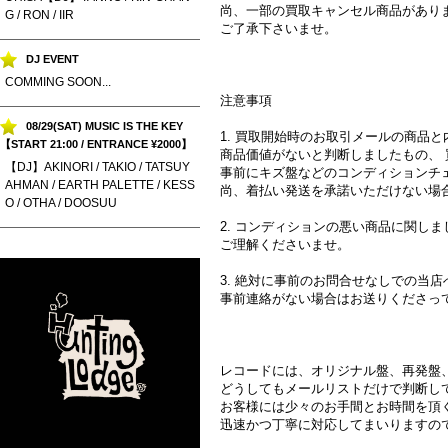
尚、一部の買取キャンセル商品があり
G / RON / IIR
ご了承下さいませ。
DJ EVENT
COMMING SOON...
注意事項
08/29(SAT) MUSIC IS THE KEY
1. 買取開始時のお取引メールの商品
【START 21:00 / ENTRANCE ¥2000】
商品価値がないと判断しましたもの、
【DJ】AKINORI / TAKIO / TATSUY
事前にキズ盤などのコンディションチ
AHMAN / EARTH PALETTE / KESS
尚、着払い発送を承諾いただけない場
O / OTHA / DOOSUU
2. コンディションの悪い商品に関し
ご理解くださいませ。
3. 絶対に事前のお問合せなしでの当
事前連絡がない場合はお送りくださっ
レコードには、オリジナル盤、再発盤
どうしてもメールリストだけで判断し
お客様には少々のお手間とお時間を頂
迅速かつ丁寧に対応してまいりますの