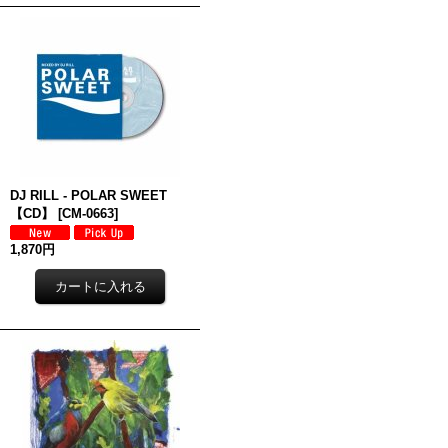
DJ RILL - POLAR SWEET
【CD】
[
CM-0663
]
1,870円