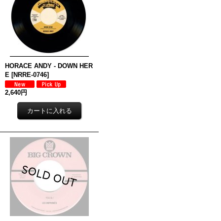
HORACE ANDY - DOWN HER
E
[
NRRE-0746
]
2,640円