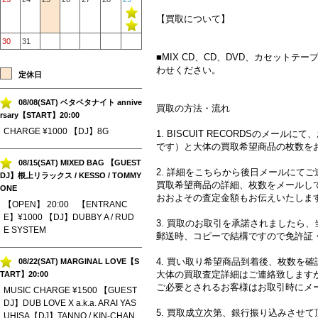
【買取について】
30
31
■MIX CD、CD、DVD、カセッ
わせください。
定休日
08/08(SAT) ベタベタナイト annive
買取の方法・流れ
rsary【START】20:00
CHARGE ¥1000 【DJ】8G
1. BISCUIT RECORDSのメー
です）と大体の買取希望商品の枚数を
08/15(SAT) MIXED BAG 【GUEST
2. 詳細をこちらから後日メールにて
DJ】根上リラックス / KESSO / TOMMY
買取希望商品の詳細、枚数をメールし
ONE
おおよその査定金額もお伝えいたしま
【OPEN】 20:00 【ENTRANC
E】¥1000 【DJ】DUBBY A / RUD
3. 買取のお取引を承諾されましたら
E SYSTEM
郵送時、コピーで結構ですので免許証
4. 買い取り希望商品到着後、枚数を
08/22(SAT) MARGINAL LOVE【S
大体の買取査定詳細はご連絡致します
TART】20:00
ご必要とされるお客様はお取引時にメ
MUSIC CHARGE ¥1500 【GUEST
DJ】DUB LOVE X a.k.a. ARAI YAS
5. 買取成立次第、銀行振り込みさせ
UHISA【DJ】TANNO / KIN-CHAN