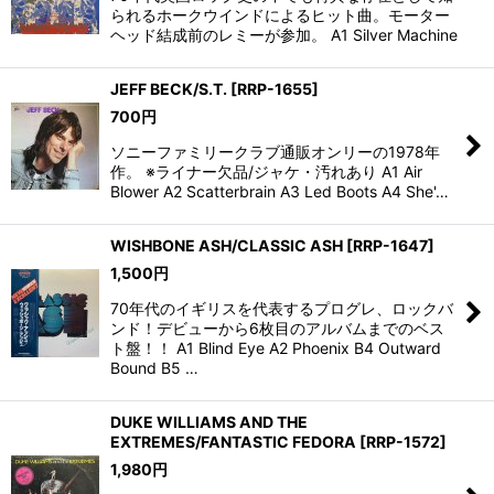
られるホークウインドによるヒット曲。モーター
ヘッド結成前のレミーが参加。 A1 Silver Machine
JEFF BECK/S.T.
[
RRP-1655
]
700
円
ソニーファミリークラブ通販オンリーの1978年
作。 ※ライナー欠品/ジャケ・汚れあり A1 Air
Blower A2 Scatterbrain A3 Led Boots A4 She'…
WISHBONE ASH/CLASSIC ASH
[
RRP-1647
]
1,500
円
70年代のイギリスを代表するプログレ、ロックバ
ンド！デビューから6枚目のアルバムまでのベス
ト盤！！ A1 Blind Eye A2 Phoenix B4 Outward
Bound B5 …
DUKE WILLIAMS AND THE
EXTREMES/FANTASTIC FEDORA
[
RRP-1572
]
1,980
円