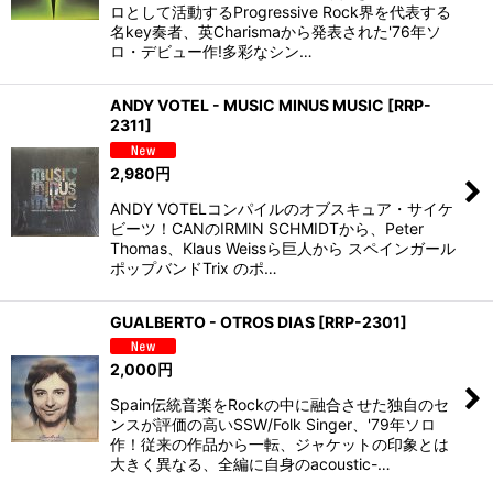
ロとして活動するProgressive Rock界を代表する
名key奏者、英Charismaから発表された'76年ソ
ロ・デビュー作!多彩なシン…
ANDY VOTEL - MUSIC MINUS MUSIC
[
RRP-
2311
]
2,980
円
ANDY VOTELコンパイルのオブスキュア・サイケ
ビーツ！CANのIRMIN SCHMIDTから、Peter
Thomas、Klaus Weissら巨人から スペインガール
ポップバンドTrix のポ…
GUALBERTO - OTROS DIAS
[
RRP-2301
]
2,000
円
Spain伝統音楽をRockの中に融合させた独自のセ
ンスが評価の高いSSW/Folk Singer、'79年ソロ
作！従来の作品から一転、ジャケットの印象とは
大きく異なる、全編に自身のacoustic-…