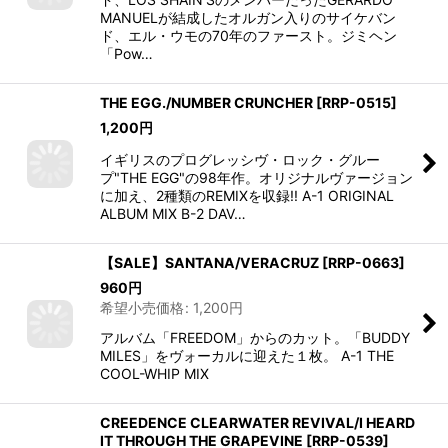
MANUELが結成したオルガン入りのサイケバン
ド、エル・ウモの70年のファースト。ジミヘン
「Pow…
THE EGG./NUMBER CRUNCHER
[
RRP-0515
]
1,200
円
イギリスのプログレッシヴ・ロック・グルー
プ"THE EGG"の98年作。オリジナルヴァージョン
に加え、2種類のREMIXを収録!! A-1 ORIGINAL
ALBUM MIX B-2 DAV…
【SALE】SANTANA/VERACRUZ
[
RRP-0663
]
960
円
希望小売価格
:
1,200
円
アルバム「FREEDOM」からのカット。「BUDDY
MILES」をヴォーカルに迎えた１枚。 A-1 THE
COOL-WHIP MIX
CREEDENCE CLEARWATER REVIVAL/I HEARD
IT THROUGH THE GRAPEVINE
[
RRP-0539
]