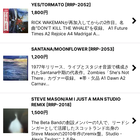
YES/TORMATO
[
RRP-2052
]
1,800
円
RICK WAKEMANが再加入してからの2作目。名
曲"DON'T KILL THE WHALE"を収録。 A1 Future
Times A2 Rejoice A4 Madrigal A…
SANTANA/MOONFLOWER
[
RRP-2053
]
1,200
円
1977年リリース、ライブとスタジオ音源で構成さ
れたSantana中期の代表作。Zombies「She's Not
There」カヴァー収録。 ※帯・欠品 A1 Dawn A2
Carnav…
STEVE MASON/AM I JUST A MAN STUDIO
REMIX
[
RRP-2018
]
1,500
円
The Beta Bandの創設メンバーの1人で、リードシ
ンガーとして活躍したスコットランド出身の
Steve Masonの2010年作のremix盤。Studio・
Alexis TaylorによるRe…