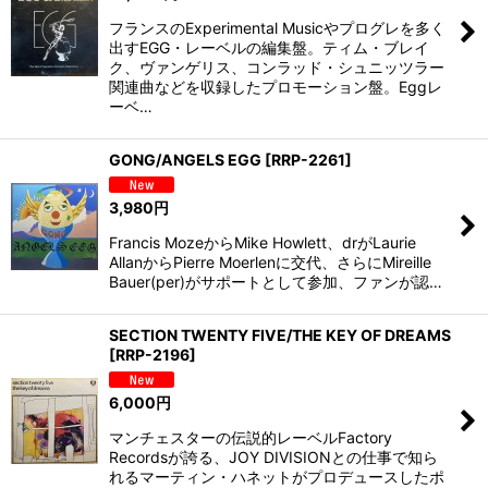
フランスのExperimental Musicやプログレを多く
出すEGG・レーベルの編集盤。ティム・ブレイ
ク、ヴァンゲリス、コンラッド・シュニッツラー
関連曲などを収録したプロモーション盤。Eggレ
ーベ…
GONG/ANGELS EGG
[
RRP-2261
]
3,980
円
Francis MozeからMike Howlett、drがLaurie
AllanからPierre Moerlenに交代、さらにMireille
Bauer(per)がサポートとして参加、ファンが認…
SECTION TWENTY FIVE/THE KEY OF DREAMS
[
RRP-2196
]
6,000
円
マンチェスターの伝説的レーベルFactory
Recordsが誇る、JOY DIVISIONとの仕事で知ら
れるマーティン・ハネットがプロデュースしたポ