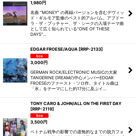
1,980
円
名曲 "MONEY" の再録バージョンを含むデヴィッ
ド・ギルモア監修のベスト的アルバム。アブドー
ラ・ザ・ブッチャー、ザ・シークの入場テーマ曲
として広く知られている"ONE OF THESE
DAYS"…
EDGAR FROESE/AQUA
[
RRP-2133
]
3,000
円
GERMAN ROCK/ELECTRONIC MUSICの大家
TANGERINE DREAMの中心メンバーEDGAR
FROESEのファースト・ソロ作。タイトル曲は
「水」をテーマにした約17分に及ぶイ…
TONY CARO & JOHN/ALL ON THE FIRST DAY
[
RRP-2119
]
3,500
円
ベトナム戦争の影響での虚無的なまでの脱力フォ