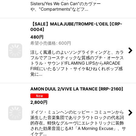
Sisters/Yes We Can Can"のカヴァー
や、"Compartments"などフ…
【SALE】MALAJUBE/TROMPE-L'OEIL
[
CRP-
0004
]
480
円
希望小売価格
:
600
円
涼しく風通しのよいソングライティングと、カラ
フルでアコースティックな質感のプチ・オーケス
トラル・サウンド!FLAMING LIPSからARCADE
FIREにいたるソフト・サイケ&ひねくれポップ感
覚に…
AMON DUUL 2/VIVE LA TRANCE
[
RRP-2160
]
2,800
円
ドイツ・ミュンヘンのヒッピー・コミューンから
派生した音楽集団でありクラウトロックの代名詞
的存在。軽快なグルーヴにエレクトリックに装飾
された効果音混じるA1「A Morning Excuse」、サ
イケデ…