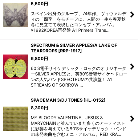
5,500
円
スペイン出身のグループ、74年作。ヴィヴァルデ
ィの「四季」をモチーフに、人間の一生を春夏秋
冬に見立てて表現したコンセプトアルバム。
※1992KOREA再発盤 A1 Primera Trans…
SPECTRUM & SILVER APPLES/A LAKE OF
TEARDROPS
[
RRP-1917
]
6,800
円
60'S電子サイケデリック・ロックのオリジネータ
ーSILVER APPLESと、英80'S音響サイケ〜ドロー
ンの人気バンドSPECTRUMの共演盤！ A1
STREAMS OF SORROW …
SPACEMAN 3/DJ TONES
[
HL-0152
]
8,300
円
MY BLOODY VALENTINE、JESUS &
MARYCHAINと並んでいまだ多くのアーティスト
に影響を与えている80'Sサイケデリック・バンド
の未発表曲を含むミニ・アルバム。RED KRA…