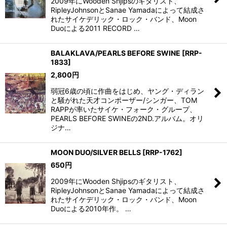
2009年にWooden Shjipsのギタリスト、
RipleyJohnsonとSanae Yamadaによって結成さ
れたサイケデリック・ロック・バンド、Moon
Duoによる2011 RECORD …
BALAKLAVA/PEARLS BEFORE SWINE
[
RRP-
1833
]
2,800
円
弱冠6歳の頃に作曲をはじめ、ヤング・ディラン
と騒がれた天才コンポーザー/シンガー、TOM
RAPPが率いたサイケ・フォーク・グループ、
PEARLS BEFORE SWINEの2ND.アルバム。オリ
ジナ…
MOON DUO/SILVER BELLS
[
RRP-1762
]
650
円
2009年にWooden Shjipsのギタリスト、
RipleyJohnsonとSanae Yamadaによって結成さ
れたサイケデリック・ロック・バンド、Moon
Duoによる2010年作。 …