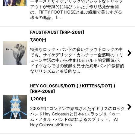
ーキーさとサイケデリックでアシッドなトリップ
アウトが奇跡的に結びついた手作り感覚が全開
の、FIFTY FOOT HOSEと並ぶ繊細で美しすぎる
珠玉の逸品。1…
FAUST/FAUST
[
RRP-2091
]
7,800
円
特殊なロック・バンドの多いクラウトロックの中
でも、サイケデリック・カルチャー全盛時のコミ
ューン生活の中から生まれるカルト的雰囲気が、
ドイツならではの醗酵を見せた異形バンド!叙情的
なリリシズムと冷笑的な…
HEY COLOSSUS/DOT(.) / KITTENS/DOT(.)
[
RRP-2089
]
1,200
円
2003年にロンドンで結成されたイギリスのロック
バンドHey Colossusと日本のスラッジ＆ドゥー
ム・メタル・バンドdotによるスプリット。 A1
Hey Colossus/Kittens