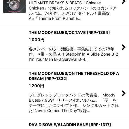
ULTIMATE BREAKS & BEATS「Chinese
Chicken」で知られるロックバンドのセカンドア
ルバム、74年作。ふざけたタイトルも最高な
A5「Theme From Planet E…
THE MOODY BLUES/OCTAVE
[
RRP-1364
]
1,000
円
各メンバーのソロ活動後、再集結してでの78年
作。 ※帯・欠品 A-1 Steppin' In A Slide Zone B-2
I'm Your Man B-3 Survival B-4…
THE MOODY BLUES/ON THE THRESHOLD OF A
DREAM
[
RRP-1332
]
1,200
円
プログレッシブロックバンドの代表格、 Moody
Bluesの1969年リリース4thアルバム。 「夢」を
テーマにしたコンセプト作。 シングルカットされ
た"Never Comes The Day"収録…
DAVID BOWIE/ALADDIN SANE
[
RRP-1317
]