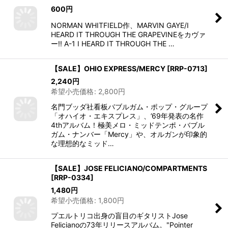
600
円
NORMAN WHITFIELD作、MARVIN GAYE/I
HEARD IT THROUGH THE GRAPEVINEをカヴァ
ー!! A-1 I HEARD IT THROUGH THE …
【SALE】OHIO EXPRESS/MERCY
[
RRP-0713
]
2,240
円
希望小売価格
:
2,800
円
名門ブッダ社看板バブルガム・ポップ・グループ
「オハイオ・エキスプレス」、’69年発表の名作
4thアルバム！極美メロ・ミッドテンポ・バブル
ガム・ナンバー「Mercy」や、オルガンが印象的
な理想的なミッド…
【SALE】JOSE FELICIANO/COMPARTMENTS
[
RRP-0334
]
1,480
円
希望小売価格
:
1,800
円
プエルトリコ出身の盲目のギタリストJose
Felicianoの73年リリースアルバム。"Pointer