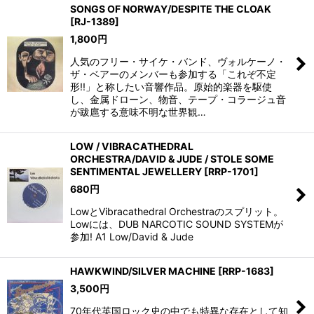
SONGS OF NORWAY/DESPITE THE CLOAK
[
RJ-1389
]
1,800
円
人気のフリー・サイケ・バンド、ヴォルケーノ・
ザ・ベアーのメンバーも参加する「これぞ不定
形!!」と称したい音響作品。原始的楽器を駆使
し、金属ドローン、物音、テープ・コラージュ音
が跋扈する意味不明な世界観…
LOW / VIBRACATHEDRAL
ORCHESTRA/DAVID & JUDE / STOLE SOME
SENTIMENTAL JEWELLERY
[
RRP-1701
]
680
円
LowとVibracathedral Orchestraのスプリット。
Lowには、DUB NARCOTIC SOUND SYSTEMが
参加! A1 Low/David & Jude
HAWKWIND/SILVER MACHINE
[
RRP-1683
]
3,500
円
70年代英国ロック史の中でも特異な存在として知