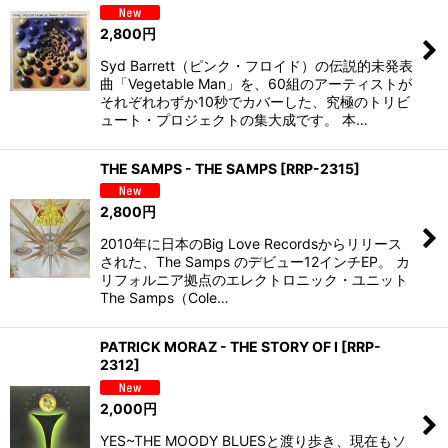
並び順
:
2,800
円
絞り込む
Syd Barrett（ピンク・フロイド）の伝説的未発表
曲「Vegetable Man」を、60組のアーティストが
それぞれわずか10秒でカバーした、究極のトリビ
ュート・プロジェクトの集大成です。 本…
THE SAMPS - THE SAMPS
[
RRP-2315
]
2,800
円
2010年に日本のBig Love Recordsからリリース
された、The Samps のデビュー12インチEP。 カ
リフォルニア拠点のエレクトロニック・ユニット
The Samps（Cole…
PATRICK MORAZ - THE STORY OF I
[
RRP-
2312
]
2,000
円
YES~THE MOODY BLUESと渡り歩き、現在もソ