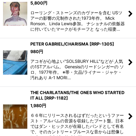
5,800
円
ローリング・ストーンズのカヴァーを含む USツ
アーの影響の元制作された1973年作。 Mick
Ronson、Linda Lewis参加。 ナショナルの炊飯器
に付いていたマークがモチーフと なった稲妻…
PETER GABRIEL/CHARISMA
[
RRP-1305
]
980
円
アコギが心地よい"SOLSBURY HILL"などが 人気
の1STアルバム。 Genesisのリードシンガーの ソ
ロ、1977年作。 ※帯・欠品/ライナー・ジャケ・
汚れあり A-1 MORI…
THE CHARLATANS/THE ONES WHO STARTED
IT ALL
[
RRP-1182
]
1,980
円
６６年にリリースされるはずだったというファー
スト・アルバムの音源を収録したブート盤。日本
ではダン・ヒックスが在籍したバンドとして有名
で、そのカントリー＋ブルースな音からは想像し