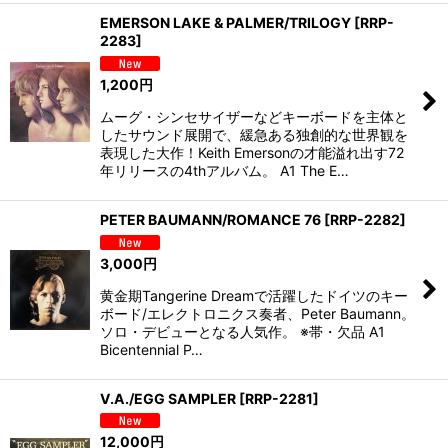
EMERSON LAKE & PALMER/TRILOGY
[
RRP-
2283
]
1,200
円
ムーグ・シンセサイザーなどキーボードを主体と
したサウンド展開で、緩急ある独創的な世界観を
表現した大作！Keith Emersonの才能溢れ出す72
年リリースの4thアルバム。 A1 The E…
PETER BAUMANN/ROMANCE 76
[
RRP-2282
]
3,000
円
黄金期Tangerine Dreamで活躍したドイツのキー
ボード/エレクトロニクス奏者、Peter Baumann。
ソロ・デビューとなる人気作。 ※帯・欠品 A1
Bicentennial P…
V.A./EGG SAMPLER
[
RRP-2281
]
12,000
円