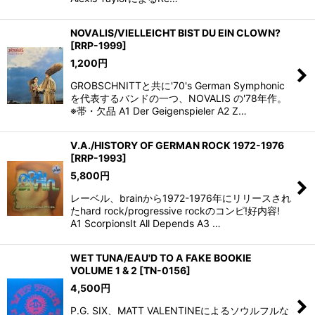
NOVALIS/VIELLEICHT BIST DU EIN CLOWN?
[
RRP-1999
]
1,200
円
GROBSCHNITTと共に'70's German Symphonic
を代表するバンドの一つ、NOVALIS の'78年作。
※帯・欠品 A1 Der Geigenspieler A2 Z…
V.A./HISTORY OF GERMAN ROCK 1972-1976
[
RRP-1993
]
5,800
円
レーベル、brainから1972-1976年にリリースされ
たhard rock/progressive rockのコンピ!好内容!
A1 ScorpionsIt All Depends A3 …
WET TUNA/EAU'D TO A FAKE BOOKIE
VOLUME 1 & 2
[
TN-0156
]
4,500
円
P.G. SIX、MATT VALENTINEによるソウルフルな