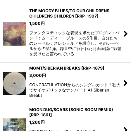
THE MOODY BLUES/TO OUR CHILDRENS
CHILDRENS CHILDREN
[
RRP-1907
]
1,500
円
ファンタスティックな表現を求めたプログレ・バ
ンド：ムーディー・ブルースの5作目。自分たち
のレーベル：スレショルドを設立し、そのレーベ
ルからの第1弾。録音中に行われた月面着陸に影響
を受けたと言われている…
MGMT/SIBERIAN BREAKS
[
RRP-1879
]
3,000
円
CONGRATULATIONからのシングルカット！壮大
でサイケデリックなナンバー！ A1 Siberian
Breaks
MOON DUO/SCARS (SONIC BOOM REMIX)
[
RRP-1861
]
1,200
円