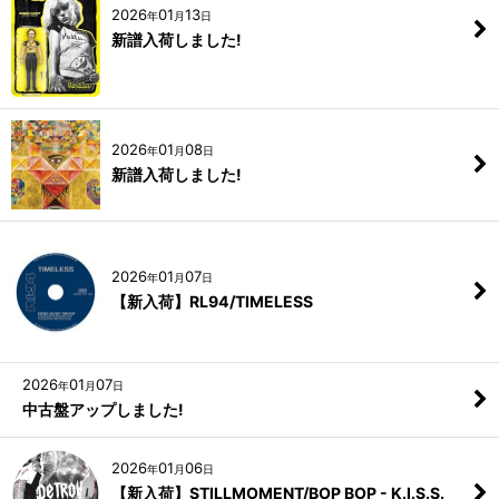
2026
01
13
年
月
日
新譜入荷しました!
2026
01
08
年
月
日
新譜入荷しました!
2026
01
07
年
月
日
【新入荷】RL94/TIMELESS
2026
01
07
年
月
日
中古盤アップしました!
2026
01
06
年
月
日
【新入荷】STILLMOMENT/BOP BOP - K.I.S.S.