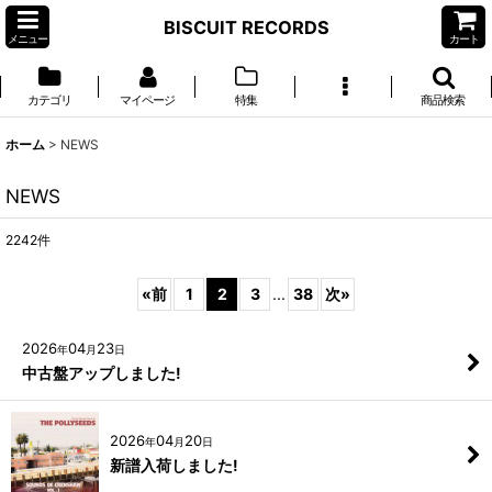
BISCUIT RECORDS
メニュー
カート
カテゴリ
マイページ
特集
商品検索
ホーム
>
NEWS
NEWS
2242
件
«
前
1
2
3
...
38
次
»
2026
04
23
年
月
日
中古盤アップしました!
2026
04
20
年
月
日
新譜入荷しました!