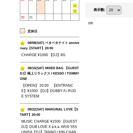
表示数
:
30
31
0
件
定休日
08/08(SAT) ベタベタナイト annive
rsary【START】20:00
CHARGE ¥1000 【DJ】8G
08/15(SAT) MIXED BAG 【GUEST
DJ】根上リラックス / KESSO / TOMMY
ONE
【OPEN】 20:00 【ENTRANC
E】¥1000 【DJ】DUBBY A / RUD
E SYSTEM
08/22(SAT) MARGINAL LOVE【S
TART】20:00
MUSIC CHARGE ¥1500 【GUEST
DJ】DUB LOVE X a.k.a. ARAI YAS
UHISA【DJ】TANNO / KIN-CHAN