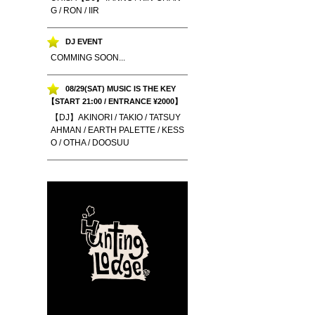
G / RON / IIR
DJ EVENT
COMMING SOON...
08/29(SAT) MUSIC IS THE KEY
【START 21:00 / ENTRANCE ¥2000】
【DJ】AKINORI / TAKIO / TATSUY
AHMAN / EARTH PALETTE / KESS
O / OTHA / DOOSUU