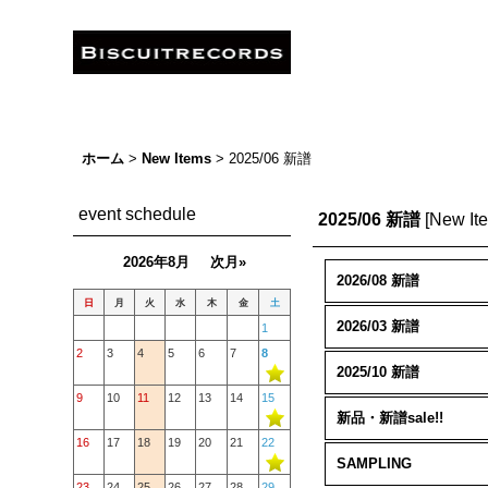
ホーム
>
New Items
>
2025/06 新譜
event schedule
2025/06 新譜
[
New It
2026年8月
次月»
2026/08 新譜
日
月
火
水
木
金
土
2026/03 新譜
1
2
3
4
5
6
7
8
2025/10 新譜
9
10
11
12
13
14
15
新品・新譜sale!!
16
17
18
19
20
21
22
SAMPLING
23
24
25
26
27
28
29