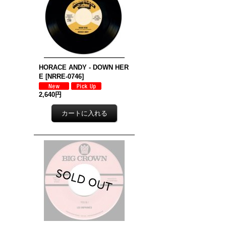
HORACE ANDY - DOWN HER
E
[
NRRE-0746
]
2,640円