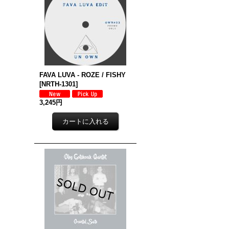
FAVA LUVA - ROZE / FISHY
[
NRTH-1301
]
3,245円