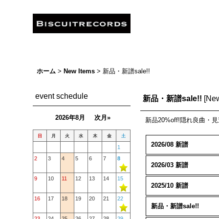
ホーム
>
New Items
>
新品・新譜sale!!
event schedule
新品・新譜sale!!
[
New
2026年8月
次月»
新品20%off!隠れ良曲・
日
月
火
水
木
金
土
2026/08 新譜
1
2
3
4
5
6
7
8
2026/03 新譜
9
10
11
12
13
14
15
2025/10 新譜
16
17
18
19
20
21
22
新品・新譜sale!!
23
24
25
26
27
28
29