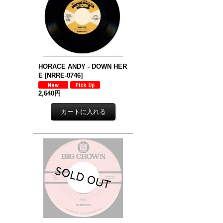
HORACE ANDY - DOWN HER
E
[
NRRE-0746
]
2,640円