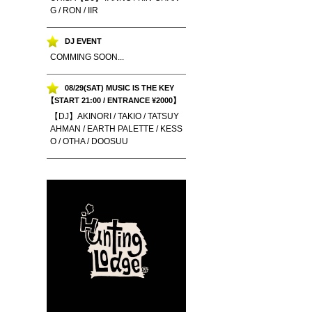
G / RON / IIR
DJ EVENT
COMMING SOON...
08/29(SAT) MUSIC IS THE KEY
【START 21:00 / ENTRANCE ¥2000】
【DJ】AKINORI / TAKIO / TATSUY
AHMAN / EARTH PALETTE / KESS
O / OTHA / DOOSUU