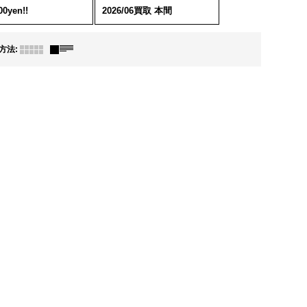
0yen!!
2026/06買取 本間
方法
: