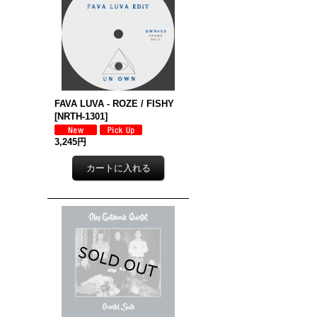
FAVA LUVA - ROZE / FISHY
[
NRTH-1301
]
3,245円