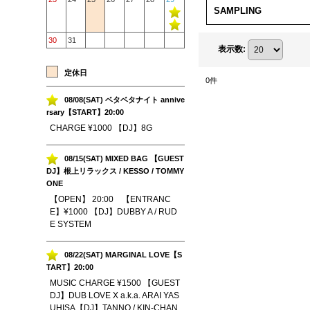
SAMPLING
30
31
表示数
:
定休日
0
件
08/08(SAT) ベタベタナイト annive
rsary【START】20:00
CHARGE ¥1000 【DJ】8G
08/15(SAT) MIXED BAG 【GUEST
DJ】根上リラックス / KESSO / TOMMY
ONE
【OPEN】 20:00 【ENTRANC
E】¥1000 【DJ】DUBBY A / RUD
E SYSTEM
08/22(SAT) MARGINAL LOVE【S
TART】20:00
MUSIC CHARGE ¥1500 【GUEST
DJ】DUB LOVE X a.k.a. ARAI YAS
UHISA【DJ】TANNO / KIN-CHAN