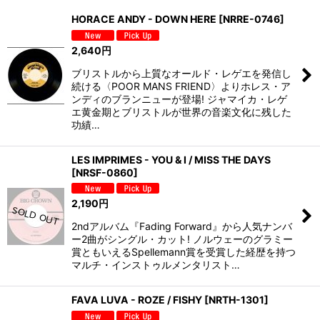
並び順
:
HORACE ANDY - DOWN HERE
[
NRRE-0746
]
絞り込む
2,640
円
ブリストルから上質なオールド・レゲエを発信し
続ける〈POOR MANS FRIEND〉よりホレス・ア
ンディのブランニューが登場! ジャマイカ・レゲ
エ黄金期とブリストルが世界の音楽文化に残した
功績…
LES IMPRIMES - YOU & I / MISS THE DAYS
[
NRSF-0860
]
2,190
円
2ndアルバム『Fading Forward』から人気ナンバ
ー2曲がシングル・カット! ノルウェーのグラミー
賞ともいえるSpellemann賞を受賞した経歴を持つ
マルチ・インストゥルメンタリスト…
FAVA LUVA - ROZE / FISHY
[
NRTH-1301
]