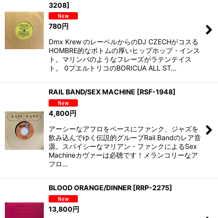
3208
]
780
円
Dmx Krew のレーベルからのDJ CZECHがコスる
HOMBRE的なボトムの厚いヒップホップ・インス
ト。マリンバのようなフレーズがラテンテイス
ト。 0プエルトリコのBORICUA ALL ST…
RAIL BAND/SEX MACHINE
[
RSF-1948
]
4,800
円
アーシーなアフロをベースにファンク、ジャズを
飲み込んでゆく伝説的グループRail Bandのレア音
源。スパイシーなマリアン・ファンクによるSex
Machineカヴァーは必聴です！メランコリーなア
フロ…
BLOOD ORANGE/DINNER
[
RRP-2275
]
13,800
円