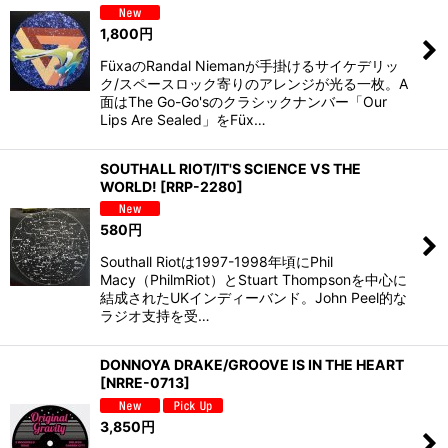
1,800
円
FüxaのRandal Niemanが手掛けるサイケデリッ
ク/スペースロック寄りのアレンジが光る一枚。A
面はThe Go-Go'sのクラシックナンバー「Our
Lips Are Sealed」をFüx…
SOUTHALL RIOT/IT'S SCIENCE VS THE
WORLD!
[
RRP-2280
]
580
円
Southall Riotは1997-1998年頃にPhil
Macy（PhilmRiot）とStuart Thompsonを中心に
結成されたUKインディーバンド。John Peel的な
ラジオ支持を受…
DONNOYA DRAKE/GROOVE IS IN THE HEART
[
NRRE-0713
]
3,850
円