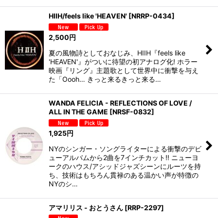
HIIH/feels like 'HEAVEN'
[
NRRP-0434
]
2,500
円
夏の風物詩としておなじみ、HIIH『feels like
'HEAVEN'』がついに待望の初アナログ化! ホラー
映画『リング』主題歌として世界中に衝撃を与え
た「Oooh… きっと来るきっと来る…
WANDA FELICIA - REFLECTIONS OF LOVE /
ALL IN THE GAME
[
NRSF-0832
]
1,925
円
NYのシンガー・ソングライターによる衝撃のデビ
ューアルバムから2曲を7インチカット!! ニューヨ
ークのハウス/アシッドジャズシーンにルーツを持
ち、技術はもちろん貫禄のある温かい声が特徴の
NYのシ…
アマリリス - おとうさん
[
RRP-2297
]