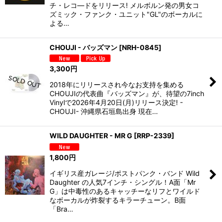
チ・レコ―ドをリリース! メルボルン発の男女コ
ズミック・ファンク・ユニット"GL"のボーカルに
よる…
CHOUJI - バッズマン
[
NRH-0845
]
3,300
円
2018年にリリースされ今なお支持を集める
CHOUJIの代表曲『バッズマン』が、待望の7inch
Vinylで2026年4月20日(月)リリース決定! -
CHOUJI- 沖縄県石垣島出身 現在…
WILD DAUGHTER - MR G
[
RRP-2339
]
1,800
円
イギリス産ガレージ/ポストパンク・バンド Wild
Daughter の人気7インチ・シングル！A面「Mr
G」は中毒性のあるキャッチーなリフとワイルド
なボーカルが炸裂するキラーチューン。B面
「Bra…