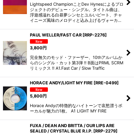
Lightspeed ChampionことDev Hynesによるプロ
ジェクトのデビュー・シングル。タイトル曲は、
浮遊感溢れる白昼夢シンセとユルいビート、チャ
イニーズ風味のメロディと込み上げるヴォーカ…
PAUL WELLER/FAST CAR
[
RRP-2276
]
3,800
円
完全無欠のモッド・ファーザー、10thアルバムか
らのシングル・カット第3弾 !! B面はPRML SCRM
リミックス !! A1.Fast Car / Slow Traffic
HORACE ANDY/LIGHT MY FIRE
[
RRE-0499
]
5,800
円
Horace Andyの特徴的なハイトーンで哀愁漂うボ
ーカルが魅力の1枚。 A1 LIGHT MY FIRE
FUXA / DEAN AND BRITTA / OUR LIPS ARE
SEALED / CRYSTAL BLUE R.I.P.
[
RRP-2279
]