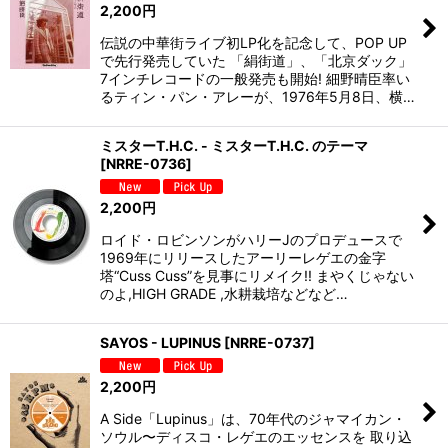
2,200
円
伝説の中華街ライブ初LP化を記念して、POP UP
で先行発売していた 「絹街道」、「北京ダック」
7インチレコードの一般発売も開始! 細野晴臣率い
るティン・パン・アレーが、1976年5月8日、横…
ミスターT.H.C. - ミスターT.H.C. のテーマ
[
NRRE-0736
]
2,200
円
ロイド・ロビンソンがハリーJのプロデュースで
1969年にリリースしたアーリーレゲエの金字
塔“Cuss Cuss”を見事にリメイク!! まやくじゃない
のよ,HIGH GRADE ,水耕栽培などなど…
SAYOS - LUPINUS
[
NRRE-0737
]
2,200
円
A Side「Lupinus」は、70年代のジャマイカン・
ソウル〜ディスコ・レゲエのエッセンスを 取り込