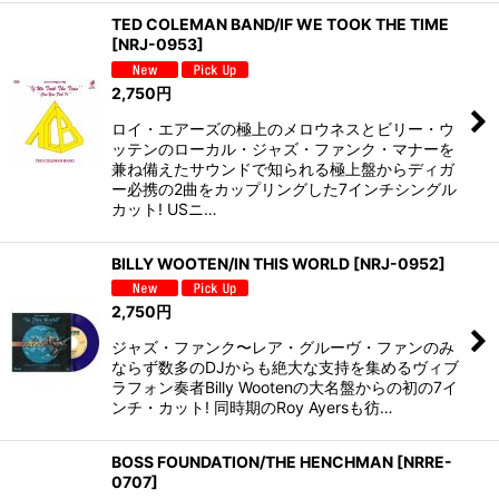
TED COLEMAN BAND/IF WE TOOK THE TIME
[
NRJ-0953
]
2,750
円
ロイ・エアーズの極上のメロウネスとビリー・ウ
ッテンのローカル・ジャズ・ファンク・マナーを
兼ね備えたサウンドで知られる極上盤からディガ
ー必携の2曲をカップリングした7インチシングル
カット! USニ…
BILLY WOOTEN/IN THIS WORLD
[
NRJ-0952
]
2,750
円
ジャズ・ファンク〜レア・グルーヴ・ファンのみ
ならず数多のDJからも絶大な支持を集めるヴィブ
ラフォン奏者Billy Wootenの大名盤からの初の7イ
ンチ・カット! 同時期のRoy Ayersも彷…
BOSS FOUNDATION/THE HENCHMAN
[
NRRE-
0707
]