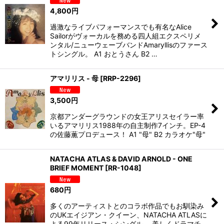
4,800
円
過激なライブパフォーマンスでも有名なAlice
Sailorがヴォーカルを務める四人組エクスペリメ
ンタル/ニューウェーブバンドAmaryllisのファース
トシングル。 A1 おとうさん B2 …
アマリリス - 母
[
RRP-2296
]
3,500
円
京都アンダーグラウンドの女王アリスセイラー率
いるアマリリス1988年の自主制作7インチ。EP-4
の佐藤薫プロデュース！ A1 "母" B2 カラオケ"母"
NATACHA ATLAS & DAVID ARNOLD - ONE
BRIEF MOMENT
[
RR-1048
]
680
円
多くのアーティストとのコラボ作品でもお馴染み
のUKエイジアン・クイーン、NATACHA ATLASに
よる99年リリース・シングル。 美しくドラマチ