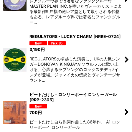
レアグルーヴ界では著名なファンクグルーヴ・
MASTER PLAN INC.を率いたヴォーカリストによ
る最新作!! 屈指の激レア盤として取引される代物
もある、レアグルーヴ界では著名なファンクグル
ー…
REGULATORS - LUCKY CHARM
[
NRRE-0724
]
3,190
円
REGULATORSの卓越した演奏に、UKの人気シン
ガーDONOVAN KINGJAYがソウルフルに歌い上
げる、心温まるラブソングのロックステディ7イ
ンチが登場。ジャマイカの伝統とヴィンテージサ
ウンド…
ビートたけし - ロンリーボーイ ロンリーガール
[
RRP-2305
]
700
円
ビートたけし自ら作詞作曲した86年作。 A1 ロン
リーボーイ ロンリーガール