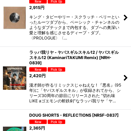
2,915
円
キング・タビーやリー・スクラッチ・ペリーとい
ったルーツダブから、ベーシック・チャンネルの
ようなダブテックまで内包する、ダブへの奥深い
愛と理解を感じさせるディープ・ダブ。
〈PROLOGUE〉〈…
ラッパ我リヤ - ヤバスギルスキル12 / ヤバスギル
スキル12 (KaminariTAKUMI Remix)
[
NRH-
0839
]
2,420
円
漫才師が作るリミックスじゃねえな ! 『悪名』(95
年)に「ヤバスギルスキル」が収録されてから、シ
リーズ30周年の節目にリリースされた "切れ味
LIKE aゴエモンの斬鉄剣"なラッパ我リヤ「ヤ…
DOUG SHORTS - REFLECTIONS
[
NRSF-0837
]
2,365
円