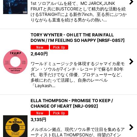
1st ソロアルバムを経て、MC JARCK,JUNK
FRUITと共にBUSTCOREとして精力的な活動を続
けるSTRAIGHTによる新作7inch。至る所にぶつか
りながらも直進を続ける男からの熱い…
TORY WYNTER - OH LET THE RAIN FALL
DOWN / I'M FEELING SO HAPPY
[
NRSF-0857
]
2,640
円
ワールドミュージックを体現するジャマイカ産モ
ダン・ソウルが7インチ・レコードで蘇る!! 80年
代、歌手だけでなく俳優、プロデューサーなど、
多岐にわたって活躍し、自身のレーベル
「Laykash…
ELLA THOMPSON - PROMISE TO KEEP /
CHANGE OF HEART
[
NRJ-0992
]
3,135
円
メルボルン拠点、現代ソウル界で注目を集めるア
ーティストELLA THOMPSONが、待望の7イン