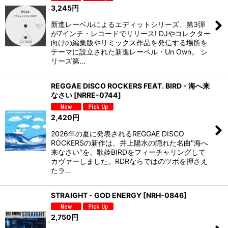
3,245
円
新進レーベルによるエディットシリーズ、第3弾
が7インチ・レコードでリリース! DJやコレクター
向けの編集版やリミックス作品を発信する場所を
テーマに設立された新進レーベル・Un Own。 シ
リーズ第…
REGGAE DISCO ROCKERS FEAT. BIRD - 海へ来
なさい
[
NRRE-0744
]
2,420
円
2026年の夏に発表されるREGGAE DISCO
ROCKERSの新作は、井上陽水の隠れた名曲"海へ
来なさい"を、歌姫BIRDをフィーチャリングして
カヴァーしました。RDRならではのツボを押さえ
たラ…
STRAIGHT - GOD ENERGY
[
NRH-0846
]
2,750
円