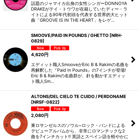
話題のジャマイカ出身の女性シンガーDONNOYA
DRAKEがテイ・トウワが在籍していたディー・ラ
イトによる90年代初頭を代表する世界的大ヒット
曲「GROOVE IS IN THE HEART」をレゲ…
SMOOVE/PAID IN POUNDS / GHETTO
[
NRH-
0829
]
4,620
円
エディット職人SmooveがEric B & Rakimの名曲を
再解釈した『Paid In Pounds』の7インチが登場!
Eric B & Rakimの名曲群が、針を動かすエディッ
ト職人Sm…
ALTONS/DEL CIELO TE CUIDO / PERDONAME
[
NRSF-0822
]
2,080
円
東ロサンゼルスのソウル~ロック・バンドによる
デビューアルバムから、非常にロマンチックな2
曲を7インチカット!! 英語とスペイン語を軽やかに