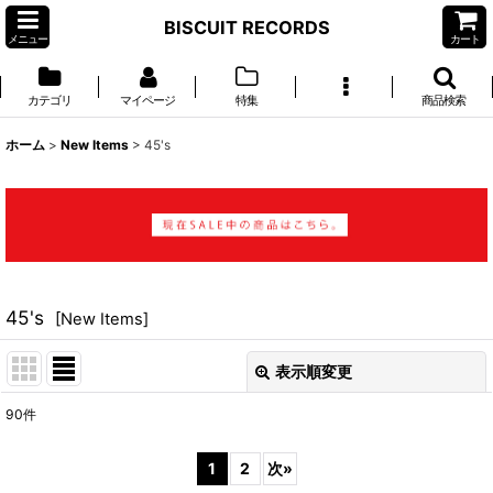
BISCUIT RECORDS
メニュー
カート
カテゴリ
マイページ
特集
商品検索
ホーム
>
New Items
>
45's
45's
[
New Items
]
表示順変更
閉じる
90
件
表示数
:
1
2
次
»