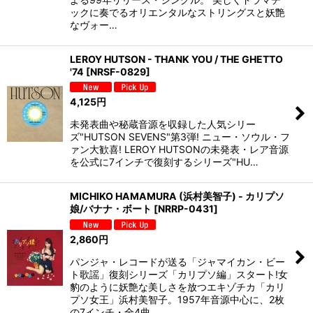
ックに奏でるオリエンタルなストリングスと妖艶
なヴォー…
LEROY HUTSON - THANK YOU / THE GHETTO
'74
[
NRSF-0829
]
4,125
円
未発表曲や秘蔵音源を収録した人気シリー
ズ"HUTSON SEVENS"第3弾! ニュー・ソウル・フ
ァン大歓喜! LEROY HUTSONの未発表・レア音源
を公式に7インチで復刻するシリーズ"HU…
MICHIKO HAMAMURA (浜村美智子) - カリプソ
娘/バナナ・ボート
[
NRRP-0431
]
2,860
円
パンジャ・レコードが送る「ジャマイカン・ビー
ト歌謡」復刻シリーズ「カリプソ編」スタート!女
豹のように妖艶な美しさを放つエキゾチカ「カリ
プソ女王」浜村美智子。1957年音源中心に、2枚
の7インチ・全4曲…