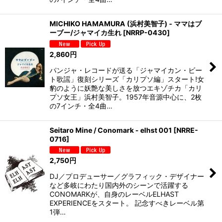
MICHIKO HAMAMURA (浜村美智子) - ママはブ
ーブー/ジャマイカ生れ
[
NRRP-0430
]
2,860
円
パンジャ・レコードが送る「ジャマイカン・ビー
ト歌謡」復刻シリーズ「カリプソ編」スタート!女
豹のように妖艶な美しさを放つエキゾチカ「カリ
プソ女王」浜村美智子。1957年音源中心に、2枚
の7インチ・全4曲…
Seitaro Mine / Conomark - elhst 001
[
NRRE-
0716
]
2,750
円
DJ／プロデューサー／グラフィック・デザイナー
など多岐にわたり国内外のシーンで活躍する
CONOMARKが、自身のレーベルELHAST
EXPERIENCEをスタート。 記念すべきレーベル第
1弾…