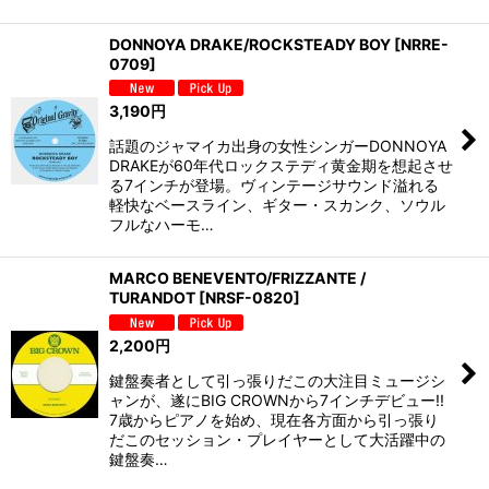
DONNOYA DRAKE/ROCKSTEADY BOY
[
NRRE-
0709
]
3,190
円
話題のジャマイカ出身の女性シンガーDONNOYA
DRAKEが60年代ロックステディ黄金期を想起させ
る7インチが登場。ヴィンテージサウンド溢れる
軽快なベースライン、ギター・スカンク、ソウル
フルなハーモ…
MARCO BENEVENTO/FRIZZANTE /
TURANDOT
[
NRSF-0820
]
2,200
円
鍵盤奏者として引っ張りだこの大注目ミュージシ
ャンが、遂にBIG CROWNから7インチデビュー!!
7歳からピアノを始め、現在各方面から引っ張り
だこのセッション・プレイヤーとして大活躍中の
鍵盤奏…