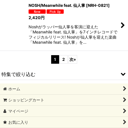
NOSH/Meanwhile feat. 仙人掌
[
NRH-0821
]
2,420
円
Noshがラッパー仙人掌を客演に迎えた
「Meanwhile feat. 仙人掌」を7インチレコードで
フィジカルリリース! Noshが仙人掌を迎えた楽曲
「Meanwhile feat. 仙人掌」を…
1
2
次
»
特集で絞り込む
ホーム
2026/08 新譜
ショッピングカート
2026/07 新譜
マイページ
2026/06 新譜
お気に入り
2026/05 新譜