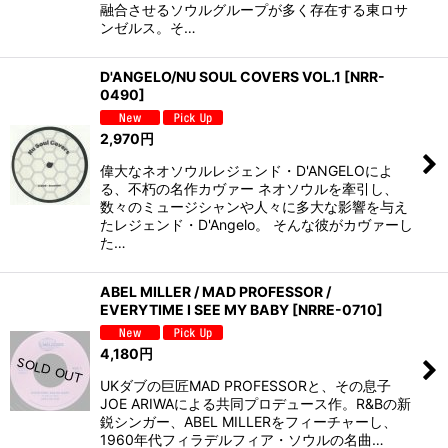
融合させるソウルグループが多く存在する東ロサ
ンゼルス。そ…
D'ANGELO/NU SOUL COVERS VOL.1
[
NRR-
0490
]
2,970
円
偉大なネオソウルレジェンド・D'ANGELOによ
る、不朽の名作カヴァー ネオソウルを牽引し、
数々のミュージシャンや人々に多大な影響を与え
たレジェンド・D'Angelo。 そんな彼がカヴァーし
た…
ABEL MILLER / MAD PROFESSOR /
EVERYTIME I SEE MY BABY
[
NRRE-0710
]
4,180
円
UKダブの巨匠MAD PROFESSORと、その息子
JOE ARIWAによる共同プロデュース作。R&Bの新
鋭シンガー、ABEL MILLERをフィーチャーし、
1960年代フィラデルフィア・ソウルの名曲…