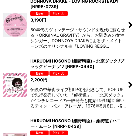
DONNOYA DRAKE - LOVING ROCKSTEADY
[
NRRE-0739
]
3,190
円
60年代のヴィンテージ・サウンドを現代に蘇らせ
る〈ORIGINAL GRAVITY〉から、お馴染みの女性
シンガー、DONNOYA DRAKEによるザ・メイト
ーンズのオリジナル曲「LOVING REGG…
HARUOMI HOSONO (細野晴臣) - 北京ダック /ブ
ラックピーナッツ
[
NRRP-0440
]
2,200
円
伝説の中華街ライブ初LP化を記念して、POP UP
で先行発売していた 「絹街道」、「北京ダック」
7インチレコードの一般発売も開始! 細野晴臣率い
るティン・パン・アレーが、1976年5月8日、横…
HARUOMI HOSONO (細野晴臣) - 絹街道 / ハニ
ー・ムーン
[
NRRP-0439
]