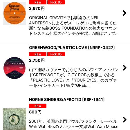
2,970
円
ORIGINAL GRAVITYでお馴染みのNEIL
ANDERSONによるボス・レゲエに焦点を当てた
新たな名義BOSS FOUNDATIONの強力なサウン
ドシステム仕様の7インチが登場。A面はアップ…
GREENWOOD/PLASTIC LOVE
[
NRRP-0427
]
2,750
円
山下達郎カヴァーでおなじみのハワイアン・バン
ドGREENWOODが、CITY POPの鉄板曲である
「PLASTIC LOVE」と「YOUR EYES」のカヴァ
ーを7インチカット! 毎度"GREE…
HORNE SINGERS/AFROTID
[
RSF-1941
]
800
円
2001年、英国の名門ソウル/ファンク・レーベル
Wah Wah 45sのノルウェー支線Wah Wah Moose