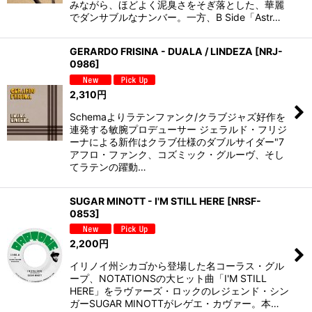
みながら、ほどよく泥臭さをそぎ落とした、華麗
でダンサブルなナンバー。一方、B Side「Astr…
GERARDO FRISINA - DUALA / LINDEZA
[
NRJ-
0986
]
2,310
円
Schemaよりラテンファンク/クラブジャズ好作を
連発する敏腕プロデューサー ジェラルド・フリジ
ーナによる新作はクラブ仕様のダブルサイダー"7
アフロ・ファンク、コズミック・グルーヴ、そし
てラテンの躍動…
SUGAR MINOTT - I'M STILL HERE
[
NRSF-
0853
]
2,200
円
イリノイ州シカゴから登場した名コーラス・グル
ープ、NOTATIONSの大ヒット曲「I'M STILL
HERE」をラヴァーズ・ロックのレジェンド・シン
ガーSUGAR MINOTTがレゲエ・カヴァー。本…