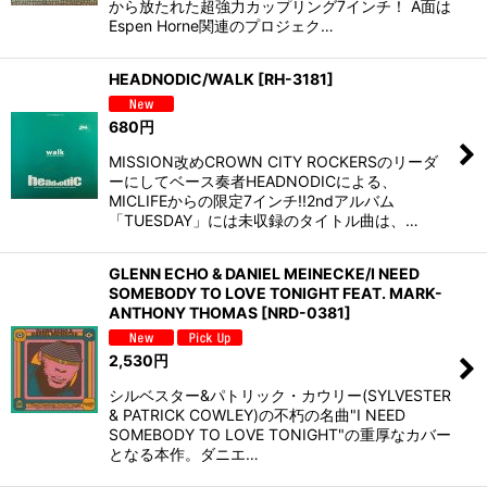
から放たれた超強力カップリング7インチ！ A面は
Espen Horne関連のプロジェク…
HEADNODIC/WALK
[
RH-3181
]
680
円
MISSION改めCROWN CITY ROCKERSのリーダ
ーにしてベース奏者HEADNODICによる、
MICLIFEからの限定7インチ!!2ndアルバム
「TUESDAY」には未収録のタイトル曲は、…
GLENN ECHO & DANIEL MEINECKE/I NEED
SOMEBODY TO LOVE TONIGHT FEAT. MARK-
ANTHONY THOMAS
[
NRD-0381
]
2,530
円
シルベスター&パトリック・カウリー(SYLVESTER
& PATRICK COWLEY)の不朽の名曲"I NEED
SOMEBODY TO LOVE TONIGHT"の重厚なカバー
となる本作。ダニエ…