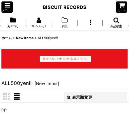
BISCUIT RECORDS
メニュー
カート
カテゴリ
マイページ
特集
商品検索
ホーム
>
New Items
>
ALL500yen!!
ALL500yen!!
[
New Items
]
表示順変更
閉じる
0
件
表示数
: