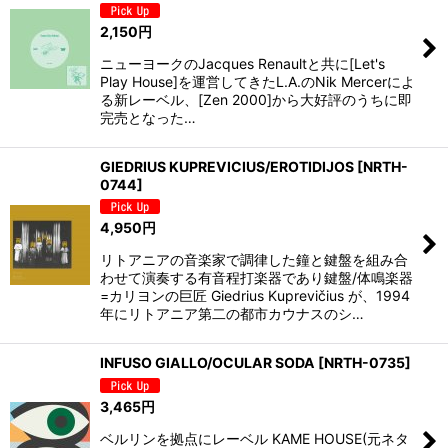
2,150
円
ニューヨークのJacques Renaultと共に[Let's
Play House]を運営してきたL.A.のNik Mercerによ
る新レーベル、[Zen 2000]から大好評のうちに即
完売となった…
GIEDRIUS KUPREVICIUS/EROTIDIJOS
[
NRTH-
0744
]
4,950
円
リトアニアの音楽家で調律した鐘と鍵盤を組み合
わせて演奏する有音程打楽器であり鍵盤/体鳴楽器
=カリヨンの巨匠 Giedrius Kuprevičius ‎が、1994
年にリトアニア第二の都市カウナスのシ…
INFUSO GIALLO/OCULAR SODA
[
NRTH-0735
]
3,465
円
ベルリンを拠点にレーベル KAME HOUSE(元ネタ