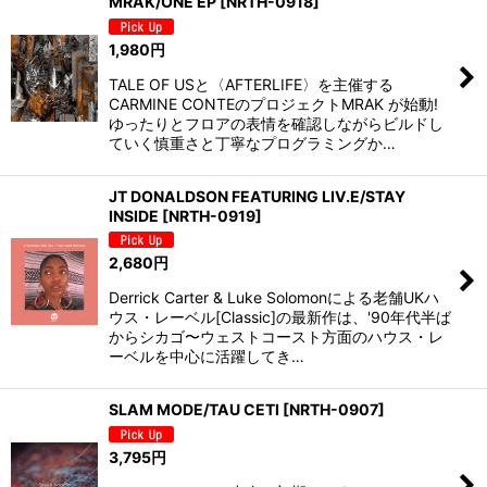
MRAK/ONE EP
[
NRTH-0918
]
1,980
円
TALE OF USと〈AFTERLIFE〉を主催する
CARMINE CONTEのプロジェクトMRAK が始動!
ゆったりとフロアの表情を確認しながらビルドし
ていく慎重さと丁寧なプログラミングか…
JT DONALDSON FEATURING LIV.E/STAY
INSIDE
[
NRTH-0919
]
2,680
円
Derrick Carter & Luke Solomonによる老舗UKハ
ウス・レーベル[Classic]の最新作は、'90年代半ば
からシカゴ〜ウェストコースト方面のハウス・レ
ーベルを中心に活躍してき…
SLAM MODE/TAU CETI
[
NRTH-0907
]
3,795
円