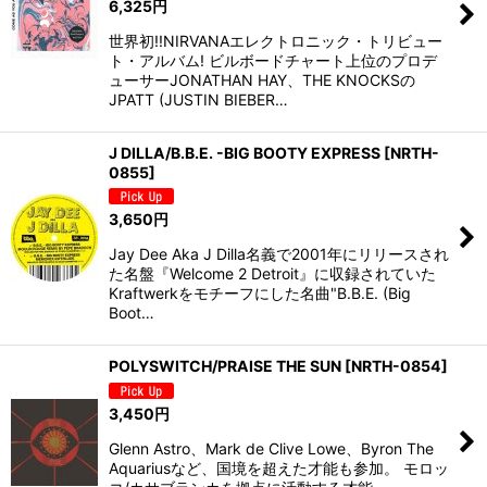
6,325
円
世界初!!NIRVANAエレクトロニック・トリビュー
ト・アルバム! ビルボードチャート上位のプロデ
ューサーJONATHAN HAY、THE KNOCKSの
JPATT (JUSTIN BIEBER…
J DILLA/B.B.E. -BIG BOOTY EXPRESS
[
NRTH-
0855
]
3,650
円
Jay Dee Aka J Dilla名義で2001年にリリースされ
た名盤『Welcome 2 Detroit』に収録されていた
Kraftwerkをモチーフにした名曲"B.B.E. (Big
Boot…
POLYSWITCH/PRAISE THE SUN
[
NRTH-0854
]
3,450
円
Glenn Astro、Mark de Clive Lowe、Byron The
Aquariusなど、国境を超えた才能も参加。 モロッ