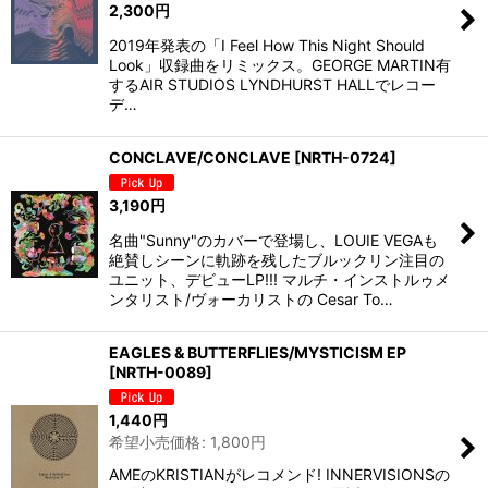
2,300
円
2019年発表の「I Feel How This Night Should
Look」収録曲をリミックス。GEORGE MARTIN有
するAIR STUDIOS LYNDHURST HALLでレコー
デ…
CONCLAVE/CONCLAVE
[
NRTH-0724
]
3,190
円
名曲"Sunny"のカバーで登場し、LOUIE VEGAも
絶賛しシーンに軌跡を残したブルックリン注目の
ユニット、デビューLP!!! マルチ・インストルゥメ
ンタリスト/ヴォーカリストの Cesar To…
EAGLES & BUTTERFLIES/MYSTICISM EP
[
NRTH-0089
]
1,440
円
希望小売価格
:
1,800
円
AMEのKRISTIANがレコメンド! INNERVISIONSの