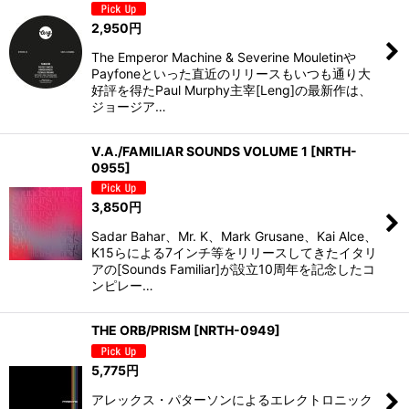
2,950
円
The Emperor Machine & Severine Mouletinや
Payfoneといった直近のリリースもいつも通り大
好評を得たPaul Murphy主宰[Leng]の最新作は、
ジョージア…
V.A./FAMILIAR SOUNDS VOLUME 1
[
NRTH-
0955
]
3,850
円
Sadar Bahar、Mr. K、Mark Grusane、Kai Alce、
K15らによる7インチ等をリリースしてきたイタリ
アの[Sounds Familiar]が設立10周年を記念したコ
ンピレー…
THE ORB/PRISM
[
NRTH-0949
]
5,775
円
アレックス・パターソンによるエレクトロニック