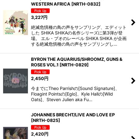
WESTERN AFRICA
[
NRTH-0832
]
3,227
円
絶滅危惧種の鳥の声をサンプリング、エディット
した SHIKA SHIKAの名作シリーズに第3弾が登
場。 エル・ブオのレーベル SHIKA SHIKA が企画
する絶滅危惧種の鳥の声をサンプリングし…
BYRON THE AQUARIUS/SHROOMZ, GUNS &
ROSES VOL.1
[
NRTH-0829
]
2,450
円
今までにTheo Parrishの[Sound Signature]、
Floagint Pointsの[Eglo]、Kyle Hallの[Wild
Oats]、Steven Julien aka Fu…
JOHANNES BRECHT/LIVE AND LOVE EP
[
NRTH-0825
]
2,420
円