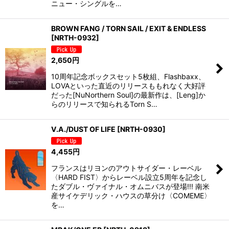
ニュー・シングルを…
BROWN FANG / TORN SAIL / EXIT & ENDLESS
[
NRTH-0932
]
2,650
円
10周年記念ボックスセット5枚組、Flashbaxx、
LOVAといった直近のリリースももれなく大好評
だった[NuNorthern Soul]の最新作は、[Leng]か
らのリリースで知られるTorn S…
V.A./DUST OF LIFE
[
NRTH-0930
]
4,455
円
フランスはリヨンのアウトサイダー・レーベル
〈HARD FIST〉からレーベル設立5周年を記念し
たダブル・ヴァイナル・オムニバスが登場!!! 南米
産サイケデリック・ハウスの草分け〈COMEME〉
を…