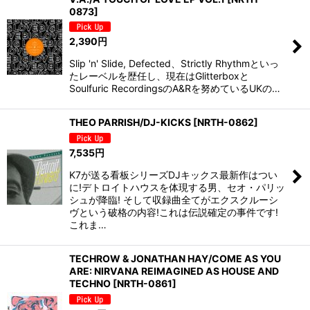
0873
]
2,390
円
Slip 'n' Slide, Defected、Strictly Rhythmといっ
たレーベルを歴任し、現在はGlitterboxと
Soulfuric RecordingsのA&Rを努めているUKの…
THEO PARRISH/DJ-KICKS
[
NRTH-0862
]
7,535
円
K7が送る看板シリーズDJキックス最新作はつい
に!デトロイトハウスを体現する男、セオ・パリッ
シュが降臨! そして収録曲全てがエクスクルーシ
ヴという破格の内容!これは伝説確定の事件です!
これま…
TECHROW & JONATHAN HAY/COME AS YOU
ARE: NIRVANA REIMAGINED AS HOUSE AND
TECHNO
[
NRTH-0861
]