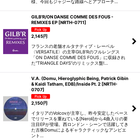
様、今回もジャジーな路線へとアプローチ…
GILB'R/ON DANSE COMME DES FOUS -
REMIXES EP
[
NRTH-0711
]
2,145
円
フランスの老舗オルタナティブ・レーベル
〈VERSATILE〉の主宰GILB'Rのフルレングス
「ON DANSE COMME DES FOUS」に収録され
た”TRIANGLE DAYS”のリミックス盤!…
V.A. (Domu, Hieroglyphic Being, Patrick Gibin
& Kaidi Tatham, EDB)/Inside Pt. 2
[
NRTH-
0707
]
2,150
円
イタリアのVolcovが主宰し、昨今安定したペース
でリリースを重ねている[Neroli]から4曲入りの要
注目EPが登場。西ロンドン・シーンで活躍してき
た古株Domuによるギャラクティックなアンビエ
ント…