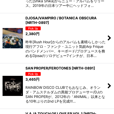
った[Shika Shika]からニュー・アルバムをリリー
ス。2019年の日本ツアー中にヘッドフォ…
DJOSA/VAMPIRO / BOTANICA OBSCURA
[
NRTH-0897
]
2,380
円
昨年[Rush Hour]からのアルバムも素晴らしかった
現行アフロ・ファンク・ユニット気鋭Arp Frique
のバンドメンバー、キーボード/プロデュースを務
めるDjosaのソロデビュー7インチが、日本…
SAN PROPER/FEROTONES
[
NRTH-0891
]
3,465
円
RAINBOW DISCO CLUBでもおなじみ、オラン
ダ・アムステルダムの異能プロデューサー/DJの
SAN PROPERが、2012年の「ANIMAL」以来とな
る10年ぶりの2nd LPを完成!!!…
V.A./A TOUCH OF LOVE EP VOL.1
[
NRTH-