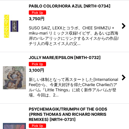
PABLO COLOR/HORA AZUL
[
NRTH-0734
]
3,750
円
SUSO SAIZ, LEXXとコラボ、CHEE SHIMIZU +
miku-mari リミックス収録!イビザ、あるいは西海
岸のバレアリックにリンクするスイスからの作品!
チリ人の母とスイス人の父…
JOLLY MARE/EPSILON
[
NRTH-0732
]
3,100
円
新しい体制となって再スタートした[International
Feel]から、今夏大好評を得たCharlie Charlieのア
ルバム『Little Things』に続く新作アルバムが登
場。今回は、2…
PSYCHEMAGIK/TRIUMPH OF THE GODS
(PRINS THOMAS AND RICHARD NORRIS
REMIXES)
[
NRTH-0731
]