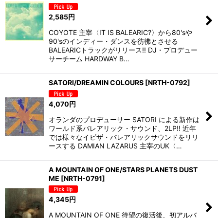
2,585
円
COYOTE 主宰〈IT IS BALEARIC?〉から80'sや
90'sのインディー・ダンスを彷彿とさせる
BALEARICトラックがリリース!! DJ・プロデュー
サーチーム HARDWAY B…
SATORI/DREAMIN COLOURS
[
NRTH-0792
]
4,070
円
オランダのプロデューサー SATORI による新作は
ワールド系バレアリック・サウンド、2LP!! 近年
では様々なイビザ・バレアリックサウンドをリリ
ースする DAMIAN LAZARUS 主宰のUK〈…
A MOUNTAIN OF ONE/STARS PLANETS DUST
ME
[
NRTH-0791
]
4,345
円
A MOUNTAIN OF ONE 待望の復活後、初アルバ