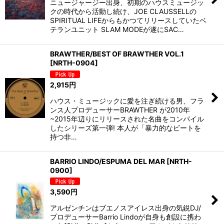
ニュージャージー出身、初期のハウスミュージッ
クの時代から活動し続け、JOE CLAUSSELLの
SPIRITUAL LIFEからもかつてリリースしていたベ
テランユニット SLAM MODEが遂にSAC…
BRAWTHER/BEST OF BRAWTHER VOL.1
[
NRTH-0904
]
2,915
円
ハウス・ミュージックに愛を注ぎ続ける男、フラ
ンス人プロデューサーBRAWTHER が2010年
~2015年辺りにリリースされた名曲をコンパイル
したシリーズ第一弾! 本人が「暴力的なビートを
持つ非…
BARRIO LINDO/ESPUMA DEL MAR
[
NRTH-
0900
]
3,590
円
アルゼンチンはブエノスアイレス出身の気鋭DJ/
プロデューサーBarrio Lindoが自身も創設に携わ