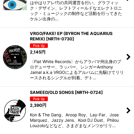
はやはりアレ!?)の共同運営を行い、グラフィッ
ク・デザイン、レフトフィールドなエレクトロニ
ック・ミュージックの制作など活動を行ってきた
ケルン出身の…
VRGO/FAKE! EP (BYRON THE AQUARIUS
REMIX)
[
NRTH-0730
]
2,145
円
〈Flat White Records〉からアラバマ州出身のプ
ロデューサー、ラッパー、シンガーAnthony
Jamal a.k.a VRGOによるアルバムに先駆けてリリ
ースされるシングルが到着。デト…
SAMEED/OLD SONGS
[
NRTH-0724
]
2,390
円
Kon & The Gang、Aroop Roy、Lay-Far、Jose
Marquez、Jazzy Jens、Kool DJ Dust、Philou
Louzoloなどなど、さまざまなメンツがリリ…