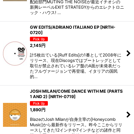
配給部門MUTING THE NOISEが最近イチオシの
新興レーベルEXIT STRATEGYからのエレクトロニ
ック・ハウス! …
GW EDITS/ADRIANO ITALIANO EP
[
NRTH-
0720
]
2,145
円
計5枚出ている[Ruff Edits]の1番として2008年に
リリース、現在Discogsではブートレッグとして
取引が禁止されているレア盤のA面が未発表だっ
たフルヴァージョンで再登場。イタリアの国民
的…
JOSH MILAN/COME DANCE WITH ME (PARTS
1 AND 2)
[
NRTH-0719
]
1,890
円
BlazeのJosh Milanが自身主宰の[Honeycomb
Music]から最新作をリリース。昨今ここからリリ
ースしてきた12インチや7インチなどの諸作と同