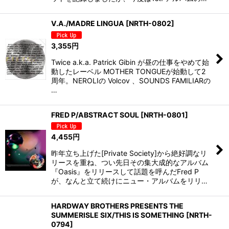
V.A./MADRE LINGUA
[
NRTH-0802
]
3,355
円
Twice a.k.a. Patrick Gibin が昼の仕事をやめて始
動したレーベル MOTHER TONGUEが始動して2
周年。NEROLIの Volcov 、SOUNDS FAMILIARの
…
FRED P/ABSTRACT SOUL
[
NRTH-0801
]
4,455
円
昨年立ち上げた[Private Society]から絶好調なリ
リースを重ね、つい先日その集大成的なアルバム
『Oasis』をリリースして話題を呼んだFred P
が、なんと立て続けにニュー・アルバムをリリ…
HARDWAY BROTHERS PRESENTS THE
SUMMERISLE SIX/THIS IS SOMETHING
[
NRTH-
0794
]