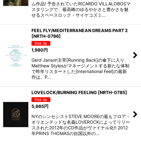
ム作品! 予告されていたRICARDO VILLALOBOSマ
スタリングで、最高峰のゆるやかさと豊かさを魅
せるスペースロック・サイケコズミ…
FEEL FLY/MEDITERRANEAN DREAMS PART 2
[
NRTH-0786
]
1,980
円
Gerd Janson主宰[Running Back]の傘下に入り、
Matthew Stylesがマネージメントする新たな体制
で昨年リスタートした[International Feel]の最新
作は、P…
LOVELOCK/BURNING FEELING
[
NRTH-0785
]
5,665
円
NYのシンセシストSTEVE MOOREの最もフロア・
オリエンテッドな名義LOVEROCKによってリリー
スされた2012年のCD作品がヴァイナル化!! 2012
年PRINS THOMASの自国以外の…