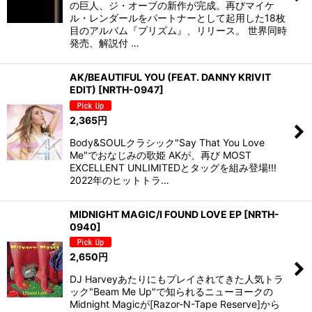
の巨人、ジ・オーブの新作が完成。再びマイケ
ル・レンダールをパートナーとして起用した18枚
目のアルバム『プリズム』、リリース。 世界同時
発売、解説付 …
AK/BEAUTIFUL YOU (FEAT. DANNY KRIVIT
EDIT)
[
NRTH-0947
]
2,365
円
Body&SOULクラシック"Say That You Love
Me"でおなじみの歌姫 AKが、再び MOST
EXCELLENT UNLIMITEDとタッグを組み登場!!!
2022年のヒットトラ…
MIDNIGHT MAGIC/I FOUND LOVE EP
[
NRTH-
0940
]
2,650
円
DJ Harveyあたりにもプレイされてきた人気トラ
ック"Beam Me Up"で知られるニューヨークの
Midnight Magicが[Razor-N-Tape Reserve]から