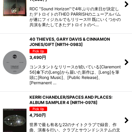
RDC "Sound Horizon"で4年ぶりの来日が決定し
たデトロイトのTHEO PARRISHのニューアルバム
が遂にフィジカルでもリリース!!! 既にいくつかの
共演を果たしてきたデトロイトのベ…
40 THIEVES, GARY DAVIS & CINNAMON
JONES/GIFT
[
NRTH-0983
]
3,490
円
コンスタントなリリースが続いている[Claremont
56]傘下の[Leng]から届いた新作は、[Leng]を筆
頭に[Rong Music]、[Public Release]、
[Permanent …
KERRI CHANDLER/SPACES AND PLACES:
ALBUM SAMPLER 4
[
NRTH-0978
]
4,750
円
世界で最も有名な22のナイトクラブで録音、作
曲、演奏を行い、クラブとサウンドシステムの文