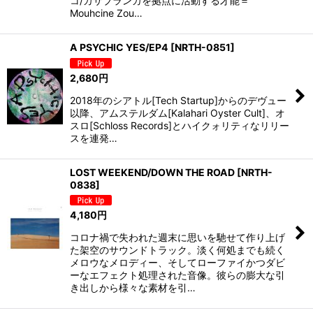
コ/カサブランカを拠点に活動する才能＝
Mouhcine Zou…
A PSYCHIC YES/EP4
[
NRTH-0851
]
2,680
円
2018年のシアトル[Tech Startup]からのデヴュー
以降、アムステルダム[Kalahari Oyster Cult]、オ
スロ[Schloss Records]とハイクォリティなリリー
スを連発…
LOST WEEKEND/DOWN THE ROAD
[
NRTH-
0838
]
4,180
円
コロナ禍で失われた週末に思いを馳せて作り上げ
た架空のサウンドトラック。淡く何処までも続く
メロウなメロディー、そしてローファイかつダビ
ーなエフェクト処理された音像。彼らの膨大な引
き出しから様々な素材を引…