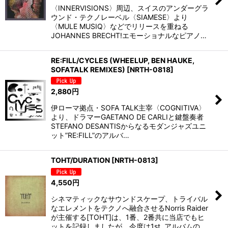
〈INNERVISIONS〉周辺、スイスのアンダーグラ
ウンド・テクノレーベル〈SIAMESE〉より
〈MULE MUSIQ〉などでリリースを重ねる
JOHANNES BRECHT!エモーショナルなピアノ…
RE:FILL/CYCLES (WHEELUP, BEN HAUKE,
SOFATALK REMIXES)
[
NRTH-0818
]
2,880
円
伊ローマ拠点・SOFA TALK主宰〈COGNITIVA〉
より、ドラマーGAETANO DE CARLIと鍵盤奏者
STEFANO DESANTISからなるモダンジャズユニ
ット”RE:FILL”のアルバ…
TOHT/DURATION
[
NRTH-0813
]
4,550
円
シネマティックなサウンドスケープ、トライバル
なエレメントをテクノへ融合させるNorris Raider
が主催する[TOHT]は、1番、2番共に当店でもヒ
ットを記録しましたが、今度は1st. アルバムの…