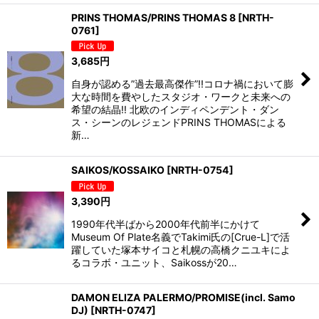
PRINS THOMAS/PRINS THOMAS 8
[
NRTH-
0761
]
3,685
円
自身が認める”過去最高傑作”!!コロナ禍において膨
大な時間を費やしたスタジオ・ワークと未来への
希望の結晶!! 北欧のインディペンデント・ダン
ス・シーンのレジェンドPRINS THOMASによる
新…
SAIKOS/KOSSAIKO
[
NRTH-0754
]
3,390
円
1990年代半ばから2000年代前半にかけて
Museum Of Plate名義でTakimi氏の[Crue-L]で活
躍していた塚本サイコと札幌の高橋クニユキによ
るコラボ・ユニット、Saikossが20…
DAMON ELIZA PALERMO/PROMISE(incl. Samo
DJ)
[
NRTH-0747
]