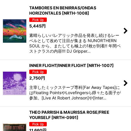
表示数
:
TAMBORES EN BENIRRAS/ONDAS
HORIZONTALES
[
NRTH-1008
]
並び順
:
5,445
円
絞り込む
素晴らしいバレアリック作品を発表し続けるレー
ベルとして改めて注目が集まる NUNORTHERN
SOUL から、またしても極上の1枚が到着!! 年間ベ
ストクラスの内容!!! DJ Gripper…
INNER FLIGHT/INNER FLIGHT
[
NRTH-1007
]
2,750
円
主宰したミックステープ専科[Far Away Tapes]に
はFloating PointsやLovefingersら錚々たる面子が
参加。[Live At Robert Johnson]や[Inter…
THEO PARRISH & MAURISSA ROSE/FREE
YOURSELF
[
NRTH-0991
]
11,660
円