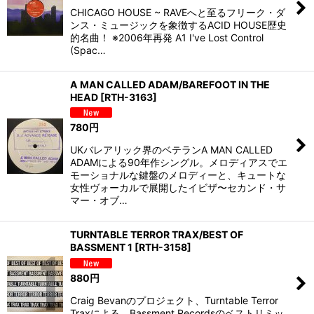
CHICAGO HOUSE ~ RAVEへと至るフリーク・ダ
ンス・ミュージックを象徴するACID HOUSE歴史
的名曲！ ※2006年再発 A1 I've Lost Control
(Spac…
A MAN CALLED ADAM/BAREFOOT IN THE
HEAD
[
RTH-3163
]
780
円
UKバレアリック界のベテランA MAN CALLED
ADAMによる90年作シングル。メロディアスでエ
モーショナルな鍵盤のメロディーと、キュートな
女性ヴォーカルで展開したイビザ〜セカンド・サ
マー・オブ…
TURNTABLE TERROR TRAX/BEST OF
BASSMENT 1
[
RTH-3158
]
880
円
Craig Bevanのプロジェクト、Turntable Terror
Traxによる、Bassment Recordsのベストリミッ