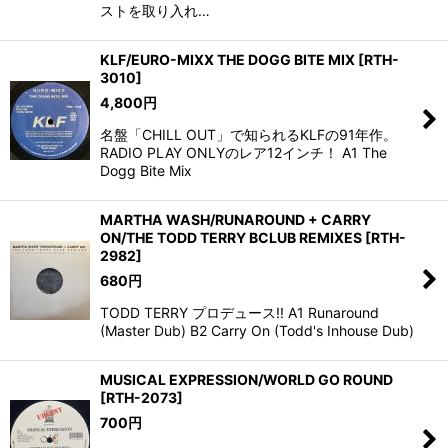
ストを取り入れ…
KLF/EURO-MIXX THE DOGG BITE MIX
[
RTH-
3010
]
4,800
円
名盤「CHILL OUT」で知られるKLFの91年作。
RADIO PLAY ONLYのレア12インチ！ A1 The
Dogg Bite Mix
MARTHA WASH/RUNAROUND + CARRY
ON/THE TODD TERRY BCLUB REMIXES
[
RTH-
2982
]
680
円
TODD TERRY プロデュース!! A1 Runaround
(Master Dub) B2 Carry On (Todd's Inhouse Dub)
MUSICAL EXPRESSION/WORLD GO ROUND
[
RTH-2073
]
700
円