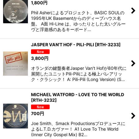
1,800
円
Phil Asherによるプロジェクト、BASIC SOULの
1995年UK Basementからのディープハウス名
盤。 A面 Hi-Line は、ゆったりとした太いグルー
ヴと浮遊感のあるキーボード…
JASPER VAN'T HOF - PILI-PILI
[
RTH-3233
]
3,800
円
オランダの鍵盤奏者Jasper Van't Hofが80年代に
展開したユニットPili-Piliによる極上バレアリッ
ク・クラシック！ A: Pili-Pili (Long Version) (S…
MICHAEL WATFORD - LOVE TO THE WORLD
[
RTH-3232
]
700
円
Joe Smith、Smack Productionsプロデュースに
よるL.T.D.カヴァー！ A1 Love To The World
(Inner City Gospel Mix) B2…