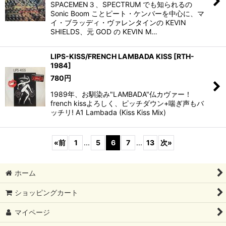
SPACEMEN３、SPECTRUM でも知られるの
Sonic Boom ことピート・ケンバーを中心に、マ
イ・ブラッディ・ヴァレンタインの KEVIN
SHIELDS、元 GOD の KEVIN M…
LIPS-KISS/FRENCH LAMBADA KISS
[
RTH-
1984
]
780
円
1989年、お馴染み"LAMBADA"仏カヴァー！
french kissよろしく、ピッチダウン+喘ぎ声もバ
ッチリ! A1 Lambada (Kiss Kiss Mix)
«
前
1
...
5
6
7
...
13
次
»
ホーム
ショッピングカート
マイページ