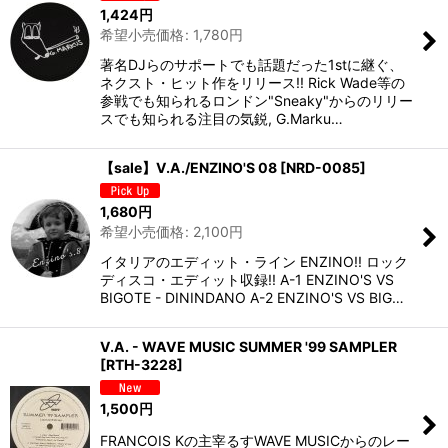
1,424
円
希望小売価格
:
1,780
円
著名DJらのサポートでも話題だった1stに継ぐ、
ネクスト・ヒット作をリリース!! Rick Wade等の
参戦でも知られるロンドン"Sneaky"からのリリー
スでも知られる注目の気鋭, G.Marku…
【sale】V.A./ENZINO'S 08
[
NRD-0085
]
1,680
円
希望小売価格
:
2,100
円
イタリアのエディット・ライン ENZINO!! ロック
ディスコ・エディット収録!! A-1 ENZINO'S VS
BIGOTE - DININDANO A-2 ENZINO'S VS BIG…
V.A. - WAVE MUSIC SUMMER '99 SAMPLER
[
RTH-3228
]
1,500
円
FRANCOIS Kの主宰るすWAVE MUSICからのレー