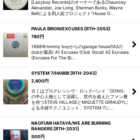
[Lazyboy Records]のオーナーであるChauncey
Alexander, Joe Long, Sherman Burks, Wayne
Bellによる四人組プロジェクト"House O…
PAULA BRION/EXCUSES
[
RTH-2053
]
780
円
1988年tommy boyからのgarage house!!A2の
dubが最高! A1 Excuses (Club Vocal) A2 Excuses
(Excuses For The Bi…
SYSTEM 7/HABIBI
[
RTH-2042
]
2,800
円
古くはプログレッシヴ・ロックバンド「GONG」
の中心人物として活躍し、世代を超えたファン層
を持つSTEVE HILLAGEとMIQUETTE GIRAUDYに
よる夫婦テクノユニット、SYSTEM 7に…
NAOFUMI HATAYA/WE ARE BURNING
RANGERS
[
RTH-2031
]
500
円