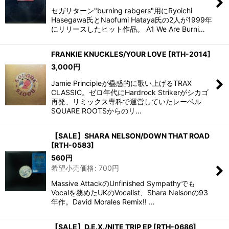
セガサターン"burning rabgers"用にRyoichi
Hasegawa氏とNaofumi Hataya氏の2人が1999年
にリリースしたヒット作品。 A1 We Are Burni…
FRANKIE KNUCKLES/YOUR LOVE
[
RTH-2014
]
3,000
円
Jamie Principleが蠱惑的に歌い上げるTRAX
CLASSIC。ゼロ年代にHardrock Strikerがシカゴ
再発、リミックス専科で運営していたレーベル
SQUARE ROOTSからのリ…
【SALE】SHARA NELSON/DOWN THAT ROAD
[
RTH-0583
]
560
円
希望小売価格
:
700
円
Massive AttackのUnfinished Sympathyでも
Vocalを務めたUKのVocalist、Shara Nelsonの93
年作。David Morales Remix!! …
【SALE】D.E.X./NITE TRIP EP
[
RTH-0686
]