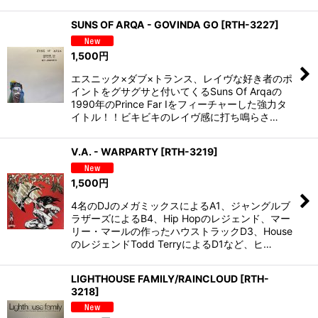
SUNS OF ARQA - GOVINDA GO
[
RTH-3227
]
1,500
円
エスニック×ダブ×トランス、レイヴな好き者のポ
イントをグサグサと付いてくるSuns Of Arqaの
1990年のPrince Far Iをフィーチャーした強力タ
イトル！！ビキビキのレイヴ感に打ち鳴らさ…
V.A. - WARPARTY
[
RTH-3219
]
1,500
円
4名のDJのメガミックスによるA1、ジャングルブ
ラザーズによるB4、Hip Hopのレジェンド、マー
リー・マールの作ったハウストラックD3、House
のレジェンドTodd TerryによるD1など、ヒ…
LIGHTHOUSE FAMILY/RAINCLOUD
[
RTH-
3218
]