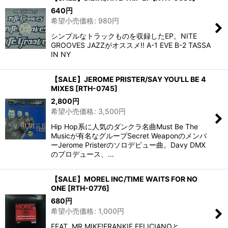
640
円
希望小売価格
:
980
円
シンプルなトラックものを収録したEP。NITE
GROOVES JAZZがオススメ!! A-1 EVE B-2 TASSA
IN NY
【SALE】JEROME PRISTER/SAY YOU'LL BE 4
MIXES
[
RTH-0745
]
2,800
円
希望小売価格
:
3,500
円
Hip Hop系に人気のダンクラ名曲Must Be The
Musicが有名なグループSecret Weaponのメンバ
ーJerome Pristerのソロデビュー曲。Davy DMX
のプロデュース、…
【SALE】MOREL INC/TIME WAITS FOR NO
ONE
[
RTH-0776
]
680
円
希望小売価格
:
1,000
円
FEAT. MR.MIKE!FRANKIE FELICIANOと