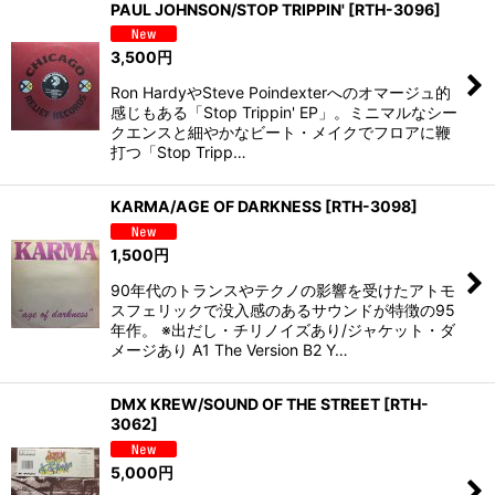
PAUL JOHNSON/STOP TRIPPIN'
[
RTH-3096
]
3,500
円
Ron HardyやSteve Poindexterへのオマージュ的
感じもある「Stop Trippin' EP」。ミニマルなシー
クエンスと細やかなビート・メイクでフロアに鞭
打つ「Stop Tripp…
KARMA/AGE OF DARKNESS
[
RTH-3098
]
1,500
円
90年代のトランスやテクノの影響を受けたアトモ
スフェリックで没入感のあるサウンドが特徴の95
年作。 ※出だし・チリノイズあり/ジャケット・ダ
メージあり A1 The Version B2 Y…
DMX KREW/SOUND OF THE STREET
[
RTH-
3062
]
5,000
円