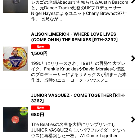
シカゴの老舗Abacusでも知られるAustin Bascom
と、元Dance Tracks勤務のUKプロデューサー
Nigel HayesによるユニットCharly Brownの97年
作。 長尺なが…
ALISON LIMERICK - WHERE LOVE LIVES
(COME ON IN) THE REMIXES
[
RTH-3292
]
1,500
円
1990年にリリースされ、1991年の再発で大ブレ
イク。Frankie KnucklesやDavid Moralesら伝説
のプロデューサーによるリミックスが詰まった本
作は、当時のニューヨーク・ハウス／…
JUNIOR VASQUEZ - COME TOGETHER
[
RTH-
3262
]
680
円
The Beatlesの名曲を大胆にサンプリングし、
JUNIOR VASQUEZらしいパワフルでダークなハ
ウスに再構築した一枚。 A1 Come Together