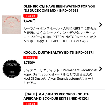
表示数
:
GLEN RICKS/I HAVE BEEN WAITING FOR YOU
(DJ DUCKCOMB MIX)
[
NRD-0193
]
並び順
:
1,620
円
絞り込む
ルーツからダンスホールへの転換期83年に作られ
た奇跡のようなジャマイカン・デジタル・ディス
コ・ブギーを91年にXTERMINATORレーベルがダ
ンスホール化!THE FABULOUS FLAMESのメ…
KOOL DJ DUST/HEALTHY EDITS
[
NRD-0137
]
1,750
円
ディスコ・リエディット！Permanent Vacationや
Kojak Giant Soundsレーベルなどで注目度大の
Kool Dj Dustが、Ajvar Soundsystemがスタート
したア…
【SALE】V.A./HEADS RECORDS - SOUTH
AFRICAN DISCO-DUB EDITS
[
NRD-0120
]