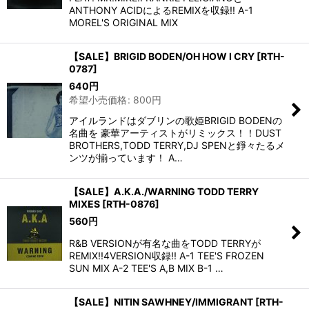
ANTHONY ACIDによるREMIXを収録!! A-1
MOREL'S ORIGINAL MIX
【SALE】BRIGID BODEN/OH HOW I CRY
[
RTH-
0787
]
640
円
希望小売価格
:
800
円
アイルランドはダブリンの歌姫BRIGID BODENの
名曲を 豪華アーティストがリミックス！！DUST
BROTHERS,TODD TERRY,DJ SPENと錚々たるメ
ンツが揃っています！ A…
【SALE】A.K.A./WARNING TODD TERRY
MIXES
[
RTH-0876
]
560
円
R&B VERSIONが有名な曲をTODD TERRYが
REMIX!!4VERSION収録!! A-1 TEE'S FROZEN
SUN MIX A-2 TEE'S A,B MIX B-1 …
【SALE】NITIN SAWHNEY/IMMIGRANT
[
RTH-