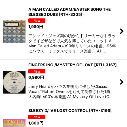
A MAN CALLED ADAM/EASTER SONG THE
BLESSED DUBS
[
RTH-3205
]
1,980
円
アシッド・ジャズ期の頃からドリーミーなトラッ
クでイビザなどで人気を博していたユニット A
Man Called Adam の99年リリースの名曲。95年
にハウス・ミックスでリリース楽曲。 A1 …
FINGERS INC./MYSTERY OF LOVE
[
RTH-3167
]
6,980
円
Larry Heardがハウス黎明期に残したClassic。
VocalにRobert Owensを迎えて制作された1曲。
大名曲! ※90's 再発盤 A1 Mystery Of Love (C…
SLEEZY D/I'VE LOST CONTROL
[
RTH-3166
]
1,800
円