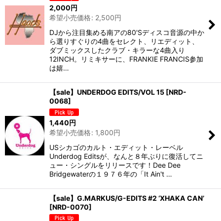
2,000
円
希望小売価格
:
2,500
円
DJから注目集める南アの80'Sディスコ音源の中か
ら選りすぐりの4曲をセレクト、リエディット、
ダブミックスしたクラブ・キラーな4曲入り
12INCH。リミキサーに、FRANKIE FRANCIS参加
は嬉…
【sale】UNDERDOG EDITS/VOL 15
[
NRD-
0068
]
1,440
円
希望小売価格
:
1,800
円
USシカゴのカルト・エディット・レーベル
Underdog Editsが、なんと８年ぶりに復活してニ
ュー・シングルをリリースです！Dee Dee
Bridgewaterの１９７６年の「It Ain't …
【sale】G.MARKUS/G-EDITS #2 ‘XHAKA CAN’
[
NRD-0070
]