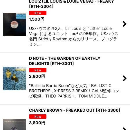
LOU 2 (LIL LOUIS & LOUIE VEGA) - FREAKY
[
RTH-3304
]
1,500
円
USハウス名匠2人、Lil' Louis と "Little" Louie
Vega によるユニット Lou² の95年作。USハウス
名門 Strictly Rhythm からのリリース。プログラ
ミン…
D NOTE - THE GARDEN OF EARTHLY
DELIGHTS
[
RTH-3301
]
2,800
円
"Ballistic Barrio Boom"など人気！BALLISTIC
BROTHERS , X-PRESS 2 REMIX！CALM監修コン
ピ収録、THEO PARRISH、TOM MIDDLE…
CHARLY BROWN - FREAKED OUT
[
RTH-3300
]
3,800
円