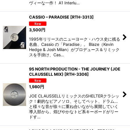
ヴィーな一作！ A1 Interlu…
CASSIO – PARADISE
[
RTH-3313
]
3,500
円
1995年リリースのニューヨーク・ハウス史に残る
名曲、Cassio の「Paradise」。 Blaze（Kevin
Hedge & Josh Milan）がプロデュース＆リミック
スを手掛け、Cas…
95 NORTH PRODUCTION - THE JOURNEY (JOE
CLAUSSELL MIX)
[
RTH-3306
]
1,980
円
JOE CLAUSSELLリミックスのSHELTERクラシッ
ク！劇的なピアノソロ、そしてペット、ドラム...
と様々な音が徐々に重ね合いながら展開していく
導入部から、煌びやかなトビ系キーボードがリー
ドす…