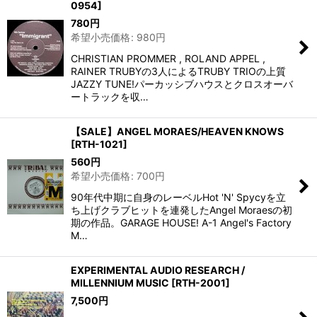
0954
]
780
円
希望小売価格
:
980
円
CHRISTIAN PROMMER , ROLAND APPEL ,
RAINER TRUBYの3人によるTRUBY TRIOの上質
JAZZY TUNE!パーカッシブハウスとクロスオーバ
ートラックを収…
【SALE】ANGEL MORAES/HEAVEN KNOWS
[
RTH-1021
]
560
円
希望小売価格
:
700
円
90年代中期に自身のレーベルHot 'N' Spycyを立
ち上げクラブヒットを連発したAngel Moraesの初
期の作品。GARAGE HOUSE! A-1 Angel's Factory
M…
EXPERIMENTAL AUDIO RESEARCH /
MILLENNIUM MUSIC
[
RTH-2001
]
7,500
円