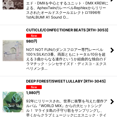
エド・DMXを中心とするユニット・DMX KREWに
よる、AphexTwinのレーベルRephlexからリリー
スされたオールドスクールエレクトロ1996年
1stALBUM! A1 Sound O…
CUTICLE/CONFECTIONER BEATS
[
RTH-3053
]
980
円
NOT NOT FUNのダンスフロアー専門レーベル
100％SILKの3番。両面ともにトータル10分を超
える３曲からなる連作というか組曲的な独自のド
ラマチック・シンセサイズド・ディスコ・エクス
ペリメンタ…
DEEP FOREST/SWEET LULLABY
[
RTH-3045
]
1,980
円
92年にリリースされ、世界に衝撃を与えた傑作ア
ルバム『WORLD MIX』からの大ヒットシング
ル！ マライタ島の子守り歌をサンプリングし、
早くからクラブミュージックにエスニック・テイ