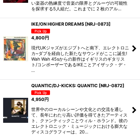
い楽器の熟練度で音楽の限界とグルーヴの可能性
を探求する5人組だ。これまでに 2 枚のアル…
IKE/ON HIGHER DREAMS
[
NRJ-0873
]
4,800
円
現代UKジャズがエジプトへと南下、エレクトロニ
カ~ダブを経由した新たなサウンドがここに誕生!
Wah Wah 45sからの新作はイギリスのギタリス
ト/コンポーザーであるIKEことアイザック・デ・
…
QUANTIC/DJ-KICKS: QUANTIC
[
NRJ-0872
]
4,950
円
世界中のローカルシーンや文化との交流を通し
て、長年にわたり高い評価を得てきたアーティス
ト、クァンティックことウィル・ホランド。彼の
エレクトロニック・ミュージックにおける膨大な
ディスコグラフィーは、20…