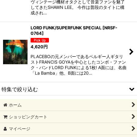
ヴィンテージ機材オタクとして音楽ファンを魅了
してきたSHAWN LEE。 今作は普段のタイトに構
成され…
LORD FUNK/SUPERFUNK SPECIAL
[
NRSF-
0764
]
4,620
円
PLACEBOの元メンバーであるベルギー人ギタリ
ストFRANCIS GOYAを中心としたコンボ・ファン
ク・バンドLORD FUNKによる1枚! A面には、名曲
「La Bamba」他、B面には20…
特集で絞り込む
ホーム
2026/08 新譜
ショッピングカート
2026/07 新譜
マイページ
2026/06 新譜