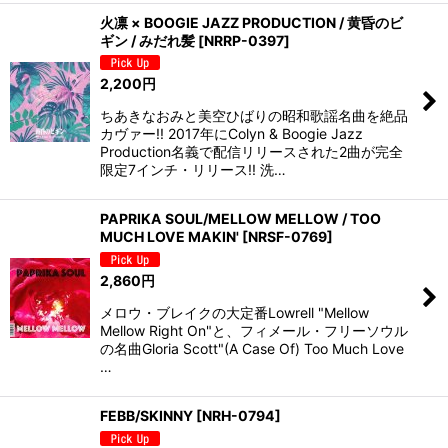
火凛 × BOOGIE JAZZ PRODUCTION / 黄昏のビ
ギン / みだれ髪
[
NRRP-0397
]
2,200
円
ちあきなおみと美空ひばりの昭和歌謡名曲を絶品
カヴァー!! 2017年にColyn & Boogie Jazz
Production名義で配信リリースされた2曲が完全
限定7インチ・リリース!! 洗…
PAPRIKA SOUL/MELLOW MELLOW / TOO
MUCH LOVE MAKIN'
[
NRSF-0769
]
2,860
円
メロウ・ブレイクの大定番Lowrell "Mellow
Mellow Right On"と、フィメール・フリーソウル
の名曲Gloria Scott"(A Case Of) Too Much Love
…
FEBB/SKINNY
[
NRH-0794
]