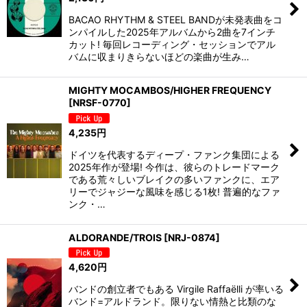
BACAO RHYTHM & STEEL BANDが未発表曲をコ
ンパイルした2025年アルバムから2曲を7インチ
カット! 毎回レコーディング・セッションでアル
バムに収まりきらないほどの楽曲が生み…
MIGHTY MOCAMBOS/HIGHER FREQUENCY
[
NRSF-0770
]
4,235
円
ドイツを代表するディープ・ファンク集団による
2025年作が登場! 今作は、彼らのトレードマーク
である荒々しいブレイクの多いファンクに、エア
リーでジャジーな風味を感じる1枚! 普遍的なファ
ンク・…
ALDORANDE/TROIS
[
NRJ-0874
]
4,620
円
バンドの創立者でもある Virgile Raffaëlli が率いる
バンド=アルドランド。限りない情熱と比類のな