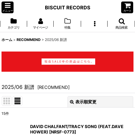
BISCUIT RECORDS
メニュー
カート
カテゴリ
マイページ
特集
商品検索
ホーム
>
RECOMMEND
>
2025/06 新譜
2025/06 新譜
[
RECOMMEND
]
表示順変更
閉じる
15
件
表示数
:
DAVID CHALFANT/TRACY SONG (FEAT.DAVE
HOWER)
[
NRSF-0773
]