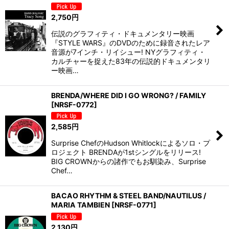
並び順
:
2,750
円
絞り込む
伝説のグラフィティ・ドキュメンタリー映画
『STYLE WARS』のDVDのために録音されたレア
音源が7インチ・リイシュー! NYグラフィティ・
カルチャーを捉えた83年の伝説的ドキュメンタリ
ー映画…
BRENDA/WHERE DID I GO WRONG? / FAMILY
[
NRSF-0772
]
2,585
円
Surprise ChefのHudson Whitlockによるソロ・プ
ロジェクト BRENDAが1stシングルをリリース!
BIG CROWNからの諸作でもお馴染み、Surprise
Chef…
BACAO RHYTHM & STEEL BAND/NAUTILUS /
MARIA TAMBIEN
[
NRSF-0771
]
2,130
円