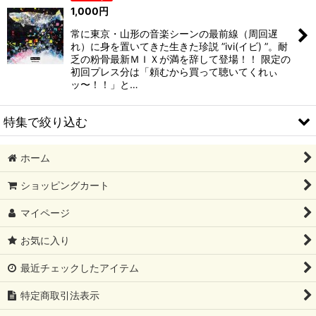
並び順
:
1,000
円
常に東京・山形の音楽シーンの最前線（周回遅
絞り込む
れ）に身を置いてきた生きた珍説 ”ivi(イビ) ”。耐
乏の粉骨最新ＭＩＸが満を辞して登場！！ 限定の
初回プレス分は「頼むから買って聴いてくれぃ
ッ〜！！」と…
特集で絞り込む
ホーム
2026/08 新譜
ショッピングカート
2026/07 新譜
マイページ
2026/06 新譜
お気に入り
2026/05 新譜
最近チェックしたアイテム
2026/04 新譜
特定商取引法表示
2026/03 新譜