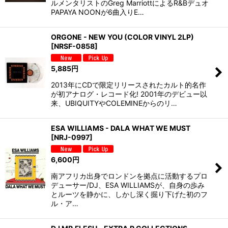
ルメンタリストのGreg MarriottによるR&Bデュオ
PAPAYA NOONが6曲入りE…
ORGONE - NEW YOU (COLOR VINYL 2LP)
[
NRSF-0858
]
5,885
円
2013年にCDで限定リリースされたカルト的名作
が初アナログ・レコード化! 2001年のデビュー以
来、UBIQUITYやCOLEMINEからのリ…
ESA WILLIAMS - DALA WHAT WE MUST
[
NRJ-0997
]
6,600
円
南アフリカ出身でロンドンを拠点に活動するプロ
デューサー/DJ、ESA WILLIAMSが、自身の歩み
とルーツを静かに、しかし深く掘り下げた初のフ
ル・ア…