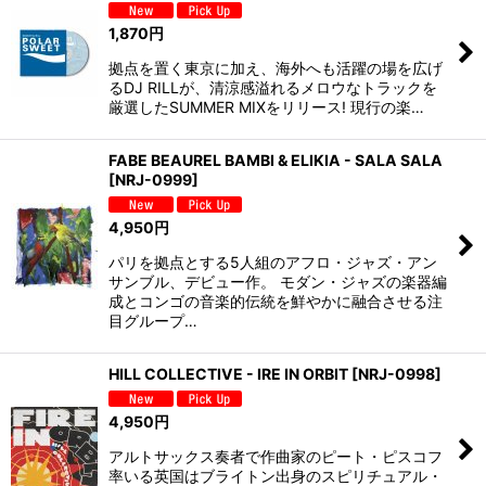
1,870
円
拠点を置く東京に加え、海外へも活躍の場を広げ
るDJ RILLが、清涼感溢れるメロウなトラックを
厳選したSUMMER MIXをリリース! 現行の楽…
FABE BEAUREL BAMBI & ELIKIA - SALA SALA
[
NRJ-0999
]
4,950
円
パリを拠点とする5人組のアフロ・ジャズ・アン
サンブル、デビュー作。 モダン・ジャズの楽器編
成とコンゴの音楽的伝統を鮮やかに融合させる注
目グループ…
HILL COLLECTIVE - IRE IN ORBIT
[
NRJ-0998
]
4,950
円
アルトサックス奏者で作曲家のピート・ピスコフ
率いる英国はブライトン出身のスピリチュアル・