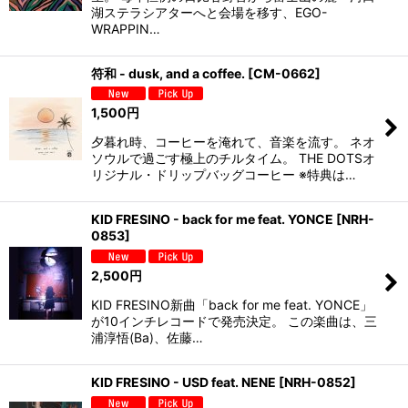
湖ステラシアターへと会場を移す、EGO-
WRAPPIN…
符和 - dusk, and a coffee.
[
CM-0662
]
1,500
円
夕暮れ時、コーヒーを淹れて、音楽を流す。 ネオ
ソウルで過ごす極上のチルタイム。 THE DOTSオ
リジナル・ドリップバッグコーヒー ※特典は…
KID FRESINO - back for me feat. YONCE
[
NRH-
0853
]
2,500
円
KID FRESINO新曲「back for me feat. YONCE」
が10インチレコードで発売決定。 この楽曲は、三
浦淳悟(Ba)、佐藤…
KID FRESINO - USD feat. NENE
[
NRH-0852
]