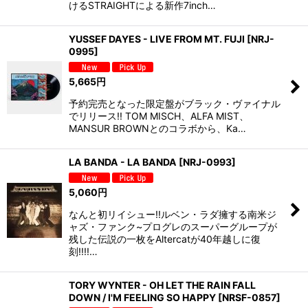
けるSTRAIGHTによる新作7inch…
YUSSEF DAYES - LIVE FROM MT. FUJI
[
NRJ-
0995
]
5,665
円
予約完売となった限定盤がブラック・ヴァイナル
でリリース!! TOM MISCH、ALFA MIST、
MANSUR BROWNとのコラボから、Ka…
LA BANDA - LA BANDA
[
NRJ-0993
]
5,060
円
なんと初リイシュー!!ルベン・ラダ擁する南米ジ
ャズ・ファンク~プログレのスーパーグループが
残した伝説の一枚をAltercatが40年越しに復
刻!!!!…
TORY WYNTER - OH LET THE RAIN FALL
DOWN / I'M FEELING SO HAPPY
[
NRSF-0857
]