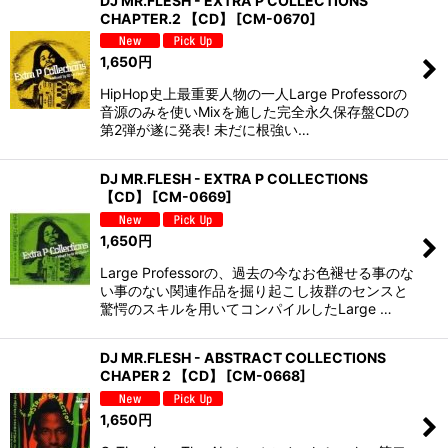
DJ MR.FLESH - EXTRA P COLLECTIONS
CHAPTER.2 【CD】
[
CM-0670
]
1,650
円
HipHop史上最重要人物の一人Large Professorの
音源のみを使いMixを施した完全永久保存盤CDの
第2弾が遂に発表! 未だに根強い…
DJ MR.FLESH - EXTRA P COLLECTIONS
【CD】
[
CM-0669
]
1,650
円
Large Professorの、過去の今なお色褪せる事のな
い事のない関連作品を掘り起こし抜群のセンスと
驚愕のスキルを用いてコンパイルしたLarge …
DJ MR.FLESH - ABSTRACT COLLECTIONS
CHAPER 2 【CD】
[
CM-0668
]
1,650
円