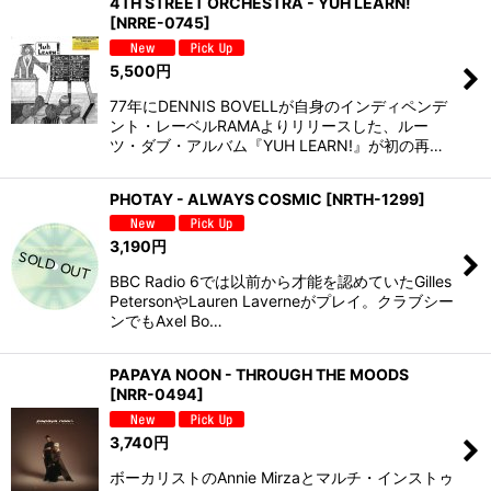
4TH STREET ORCHESTRA - YUH LEARN!
[
NRRE-0745
]
5,500
円
77年にDENNIS BOVELLが自身のインディペンデ
ント・レーベルRAMAよりリリースした、ルー
ツ・ダブ・アルバム『YUH LEARN!』が初の再…
PHOTAY - ALWAYS COSMIC
[
NRTH-1299
]
3,190
円
BBC Radio 6では以前から才能を認めていたGilles
PetersonやLauren Laverneがプレイ。クラブシー
ンでもAxel Bo…
PAPAYA NOON - THROUGH THE MOODS
[
NRR-0494
]
3,740
円
ボーカリストのAnnie Mirzaとマルチ・インストゥ