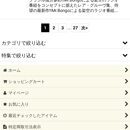
番組をコンセプトに据えたレア・グルーヴ集、待
望の最新作!!Mr.Bongoによる架空のラジオ番組…
1
2
3
...
27
次
»
カテゴリで絞り込む
特集で絞り込む
ORIGINAL GOODS
ホーム
MUNCHIE FOODS
2026/08 新譜
ショッピングカート
LOCAL
2026/07 新譜
マイページ
HIPHOP
2026/06 新譜
お気に入り
R&B
2026/05 新譜
最近チェックしたアイテム
DISCO
2026/04 新譜
特定商取引法表示