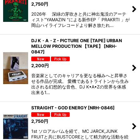
2,750
円
2026年 深緑の芽吹きと共に神出鬼没のアーテ
ィスト"YAMAZIN "による新作EP「 PRAKRTI 」が
岡山ハイライフレコードより解き放たれ…
DJ K・A・Z - PICTURE ONE [TAPE] URBAN
MELLOW PRODUCTION 【TAPE】
[
NRH-
0847
]
2,200
円
音楽家としてのキャリアを更なる極みへと昇華さ
せる作品が完成。 愛機であるトライトンから生み
出される幻想的な音色、DJ K•A•Zの世界を体感
出来る1…
STRAIGHT - GOD ENERGY
[
NRH-0846
]
2,750
円
1st ソロアルバムを経て、MC JARCK,JUNK
FRUITと共にBUSTCOREとして精力的な活動を続