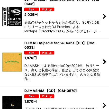
0665
]
2,035
円
表紙のジャケットからも分かる通り、90年代後期
にリリースされたDJ Premierによる
Mixtape「Crooklyn Cuts」からインスピレーシ…
DJ MASH/Special Stone Herbs【CD】
[
CM-
0533
]
1,870
円
DJ MASH による新作mixCDが2021年、秋リリー
ス。実りと収穫の季節。依然として収まる気配の
ない混乱の禍中ではございますが、 久々となる新
作…
DJ MASH/M 【CD】
[
CM-0579
]
1,870
円