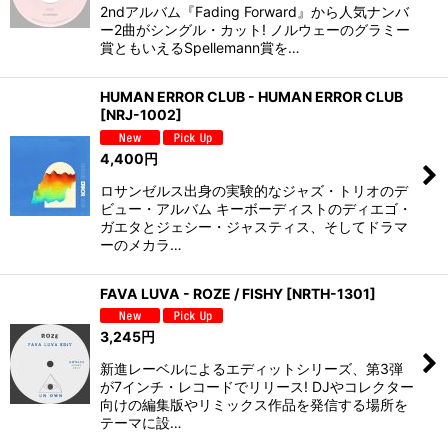
2ndアルバム『Fading Forward』から人気ナンバ
ー2曲がシングル・カット! ノルウェーのグラミー
賞ともいえるSpellemann賞を…
HUMAN ERROR CLUB - HUMAN ERROR CLUB
[
NRJ-1002
]
4,400
円
ロサンゼルス出身の実験的なジャズ・トリオのデ
ビュー・アルバム キーボーディストのディエゴ・
ガエタとジェシー・ジャスティス、そしてドラマ
ーのメカラ…
FAVA LUVA - ROZE / FISHY
[
NRTH-1301
]
3,245
円
新進レーベルによるエディットシリーズ、第3弾
が7インチ・レコードでリリース! DJやコレクター
向けの編集版やリミックス作品を発信する場所を
テーマに設…