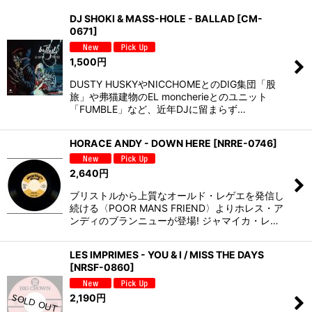
並び順
:
DJ SHOKI & MASS-HOLE - BALLAD
[
CM-
0671
]
絞り込む
1,500
円
DUSTY HUSKYやNICCHOMEとのDIG集団「股
旅」や弗猫建物のEL moncherieとのユニット
「FUMBLE」など、近年DJに留まらず…
HORACE ANDY - DOWN HERE
[
NRRE-0746
]
2,640
円
ブリストルから上質なオールド・レゲエを発信し
続ける〈POOR MANS FRIEND〉よりホレス・ア
ンディのブランニューが登場! ジャマイカ・レ…
LES IMPRIMES - YOU & I / MISS THE DAYS
[
NRSF-0860
]
2,190
円