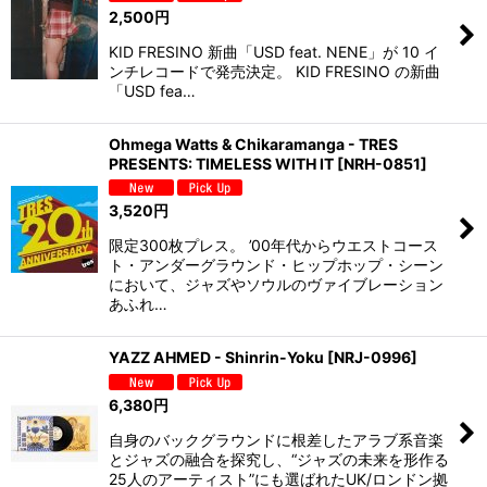
2,500
円
KID FRESINO 新曲「USD feat. NENE」が 10 イ
ンチレコードで発売決定。 KID FRESINO の新曲
「USD fea…
Ohmega Watts & Chikaramanga - TRES
PRESENTS: TIMELESS WITH IT
[
NRH-0851
]
3,520
円
限定300枚プレス。 ’00年代からウエストコース
ト・アンダーグラウンド・ヒップホップ・シーン
において、ジャズやソウルのヴァイブレーション
あふれ…
YAZZ AHMED - Shinrin-Yoku
[
NRJ-0996
]
6,380
円
自身のバックグラウンドに根差したアラブ系音楽
とジャズの融合を探究し、“ジャズの未来を形作る
25人のアーティスト”にも選ばれたUK/ロンドン拠