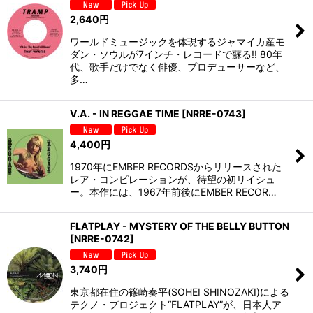
2,640
円
ワールドミュージックを体現するジャマイカ産モ
ダン・ソウルが7インチ・レコードで蘇る!! 80年
代、歌手だけでなく俳優、プロデューサーなど、
多…
V.A. - IN REGGAE TIME
[
NRRE-0743
]
4,400
円
1970年にEMBER RECORDSからリリースされた
レア・コンピレーションが、待望の初リイシュ
ー。本作には、1967年前後にEMBER RECOR…
FLATPLAY - MYSTERY OF THE BELLY BUTTON
[
NRRE-0742
]
3,740
円
東京都在住の篠崎奏平(SOHEI SHINOZAKI)による
テクノ・プロジェクト“FLATPLAY”が、日本人ア