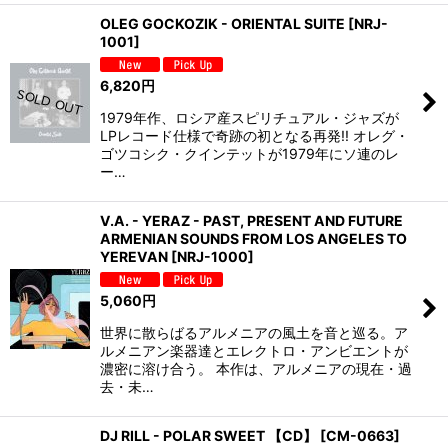
OLEG GOCKOZIK - ORIENTAL SUITE
[
NRJ-
1001
]
6,820
円
1979年作、ロシア産スピリチュアル・ジャズが
LPレコード仕様で奇跡の初となる再発!! オレグ・
ゴツコシク・クインテットが1979年にソ連のレ
ー…
V.A. - YERAZ - PAST, PRESENT AND FUTURE
ARMENIAN SOUNDS FROM LOS ANGELES TO
YEREVAN
[
NRJ-1000
]
5,060
円
世界に散らばるアルメニアの風土を音と巡る。ア
ルメニアン楽器達とエレクトロ・アンビエントが
濃密に溶け合う。 本作は、アルメニアの現在・過
去・未…
DJ RILL - POLAR SWEET 【CD】
[
CM-0663
]