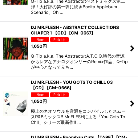
Q-Tip a.k.a. The Abstractのベストミックス第二
弾！大好評の第一弾に続きBonita Applebum、
Scenario、Oh …
DJ MR.FLESH - ABSTRACT COLLECTIONS
CHAPER 1 【CD】
[
CM-0667
]
1,650
円
Q-Tip a.k.a. The AbstractのA.T.C.Q.時代の音源
からレアなアナログオンリーのRemix作品、Q-Tip
が中心となって立ち…
DJ MR.FLESH - YOU GOTS TO CHILL 03
【CD】
[
CM-0666
]
1,650
円
極上のネオソウルを音源をコンパイルしたスムー
スR&Bミックス!! Mr.FLESHによる「You Gots To
Chill」シリーズ最新作!! …
DJ MR.FLESH - Boombap Cuts 【TAPE】
[
CM-