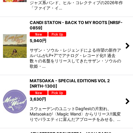
ジャズ系バンド、ヒル・コレクティブの2026年作
「ファイア・イ…
CANDI STATON - BACK TO MY ROOTS
[
NRSF-
0859
]
5,940
円
サザン・ソウル・レジェンドによる待望の新作ア
ルバムがLP+7"でアナログ・レコード化!! 過去
数々の名盤をリリースしてきたサザン・ソウルの
歌姫・…
MATSOAKA - SPECIAL EDITIONS VOL 2
[
NRTH-1300
]
3,630
円
スウェーデンのユニットDagfestの片割れ、
Matsoakaが〈Magic Wand〉からリリース!!風変
りでバラエティに富んだアプローチをみせる、…