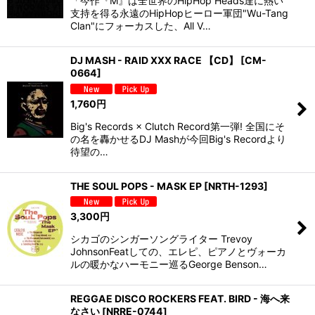
「今作『M』は全世界のHipHop Heads達に熱い
支持を得る永遠のHipHopヒーロー軍団"Wu-Tang
Clan"にフォーカスした、All V…
DJ MASH - RAID XXX RACE 【CD】
[
CM-
0664
]
1,760
円
Big's Records × Clutch Record第一弾! 全国にそ
の名を轟かせるDJ Mashが今回Big's Recordより
待望の…
THE SOUL POPS - MASK EP
[
NRTH-1293
]
3,300
円
シカゴのシンガーソングライター Trevoy
JohnsonFeatしての、エレピ、ピアノとヴォーカ
ルの暖かなハーモニー巡るGeorge Benson…
REGGAE DISCO ROCKERS FEAT. BIRD - 海へ来
なさい
[
NRRE-0744
]