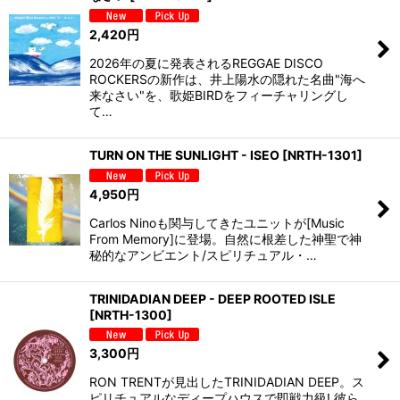
2,420
円
2026年の夏に発表されるREGGAE DISCO
ROCKERSの新作は、井上陽水の隠れた名曲"海へ
来なさい"を、歌姫BIRDをフィーチャリングし
て…
TURN ON THE SUNLIGHT - ISEO
[
NRTH-1301
]
4,950
円
Carlos Ninoも関与してきたユニットが[Music
From Memory]に登場。自然に根差した神聖で神
秘的なアンビエント/スピリチュアル・…
TRINIDADIAN DEEP - DEEP ROOTED ISLE
[
NRTH-1300
]
3,300
円
RON TRENTが見出したTRINIDADIAN DEEP。ス
ピリチュアルなディープハウスで即戦力級! 彼ら