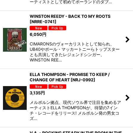
ーティストとして初めてポーランドのダブ…
WINSTON REEDY - BACK TO MY ROOTS
[
NRRE-0741
]
6,050
円
CIMARONSのヴォーカリストとして知られ、
UB40やポール・マッカートニーらトップスター
とも共演してきたレジェンドシンガー、
WINSTON REE…
ELLA THOMPSON - PROMISE TO KEEP /
CHANGE OF HEART
[
NRJ-0992
]
3,135
円
メルボルン拠点、現代ソウル界で注目を集めるア
ーティストELLA THOMPSONが、待望の7イン
チ・レコ―ドをリリース! メルボルン発の男女コ
ズ…
V.A. - ROCKING STEADY IN THE ROOM IN THE