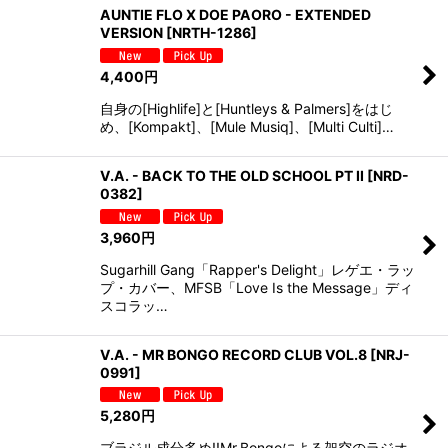
AUNTIE FLO X DOE PAORO - EXTENDED
VERSION
[
NRTH-1286
]
4,400
円
自身の[Highlife]と[Huntleys & Palmers]をはじ
め、[Kompakt]、[Mule Musiq]、[Multi Culti]…
V.A. - BACK TO THE OLD SCHOOL PT II
[
NRD-
0382
]
3,960
円
Sugarhill Gang「Rapper's Delight」レゲエ・ラッ
プ・カバー、MFSB「Love Is the Message」ディ
スコラッ…
V.A. - MR BONGO RECORD CLUB VOL.8
[
NRJ-
0991
]
5,280
円
ブラジル成分多め!!Mr.Bongoによる架空のラジオ