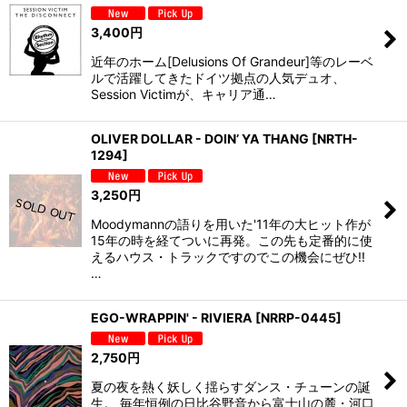
3,400
円
近年のホーム[Delusions Of Grandeur]等のレーベ
ルで活躍してきたドイツ拠点の人気デュオ、
Session Victimが、キャリア通…
OLIVER DOLLAR - DOIN’ YA THANG
[
NRTH-
1294
]
3,250
円
Moodymannの語りを用いた'11年の大ヒット作が
15年の時を経てついに再発。この先も定番的に使
えるハウス・トラックですのでこの機会にぜひ!!
…
EGO-WRAPPIN' - RIVIERA
[
NRRP-0445
]
2,750
円
夏の夜を熱く妖しく揺らすダンス・チューンの誕
生。 毎年恒例の日比谷野音から富士山の麓・河口