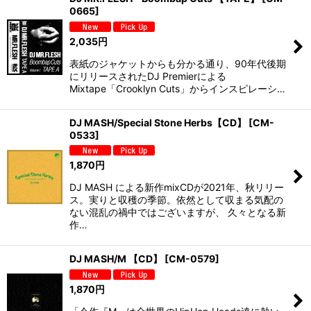
0665
]
2,035
円
表紙のジャケットからも分かる通り、90年代後期
にリリースされたDJ Premierによる
Mixtape「Crooklyn Cuts」からインスピレーシ…
DJ MASH/Special Stone Herbs【CD】
[
CM-
0533
]
1,870
円
DJ MASH による新作mixCDが2021年、秋リリー
ス。実りと収穫の季節。依然として収まる気配の
ない混乱の禍中ではございますが、 久々となる新
作…
DJ MASH/M 【CD】
[
CM-0579
]
1,870
円