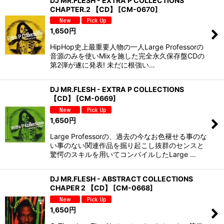
DJ MR.FLESH - EXTRA P COLLECTIONS
CHAPTER.2 【CD】
[
CM-0670
]
1,650
円
HipHop史上最重要人物の一人Large Professorの
音源のみを使いMixを施した完全永久保存盤CDの
第2弾が遂に発表! 未だに根強い…
DJ MR.FLESH - EXTRA P COLLECTIONS
【CD】
[
CM-0669
]
1,650
円
Large Professorの、過去の今なお色褪せる事のな
い事のない関連作品を掘り起こし抜群のセンスと
驚愕のスキルを用いてコンパイルしたLarge …
DJ MR.FLESH - ABSTRACT COLLECTIONS
CHAPER 2 【CD】
[
CM-0668
]
1,650
円