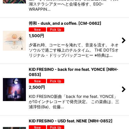
湖ステラシアターへと会場を移す、EGO-
WRAPPIN…
符和 - dusk, and a coffee.
[
CM-0662
]
1,500
円
夕暮れ時、コーヒーを淹れて、音楽を流す。 ネオ
ソウルで過ごす極上のチルタイム。 THE DOTSオ
リジナル・ドリップバッグコーヒー ※特典は…
KID FRESINO - back for me feat. YONCE
[
NRH-
0853
]
2,500
円
KID FRESINO新曲「back for me feat. YONCE」
が10インチレコードで発売決定。 この楽曲は、三
浦淳悟(Ba)、佐藤…
KID FRESINO - USD feat. NENE
[
NRH-0852
]