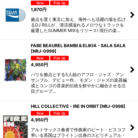
1,870
円
拠点を置く東京に加え、海外へも活躍の場を広げ
るDJ RILLが、清涼感溢れるメロウなトラックを
厳選したSUMMER MIXをリリース! 現行の楽…
FABE BEAUREL BAMBI & ELIKIA - SALA SALA
[
NRJ-0999
]
4,950
円
パリを拠点とする5人組のアフロ・ジャズ・アン
サンブル、デビュー作。 モダン・ジャズの楽器編
成とコンゴの音楽的伝統を鮮やかに融合させる注
目グループ…
HILL COLLECTIVE - IRE IN ORBIT
[
NRJ-0998
]
4,950
円
アルトサックス奏者で作曲家のピート・ピスコフ
率いる英国はブライトン出身のスピリチュアル・