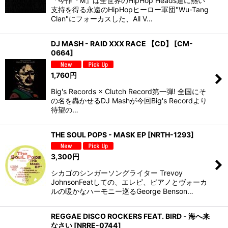
「今作『M』は全世界のHipHop Heads達に熱い
支持を得る永遠のHipHopヒーロー軍団"Wu-Tang
Clan"にフォーカスした、All V…
DJ MASH - RAID XXX RACE 【CD】
[
CM-
0664
]
1,760
円
Big's Records × Clutch Record第一弾! 全国にそ
の名を轟かせるDJ Mashが今回Big's Recordより
待望の…
THE SOUL POPS - MASK EP
[
NRTH-1293
]
3,300
円
シカゴのシンガーソングライター Trevoy
JohnsonFeatしての、エレピ、ピアノとヴォーカ
ルの暖かなハーモニー巡るGeorge Benson…
REGGAE DISCO ROCKERS FEAT. BIRD - 海へ来
なさい
[
NRRE-0744
]