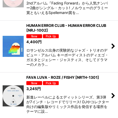
2ndアルバム『Fading Forward』から人気ナンバ
ー2曲がシングル・カット! ノルウェーのグラミー
賞ともいえるSpellemann賞を…
HUMAN ERROR CLUB - HUMAN ERROR CLUB
[
NRJ-1002
]
4,400
円
ロサンゼルス出身の実験的なジャズ・トリオのデ
ビュー・アルバム キーボーディストのディエゴ・
ガエタとジェシー・ジャスティス、そしてドラマ
ーのメカラ…
FAVA LUVA - ROZE / FISHY
[
NRTH-1301
]
3,245
円
新進レーベルによるエディットシリーズ、第3弾
が7インチ・レコードでリリース! DJやコレクター
向けの編集版やリミックス作品を発信する場所を
テーマに設…