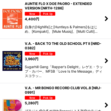
AUNTIE FLO X DOE PAORO - EXTENDED
VERSION
[
NRTH-1286
]
4,400
円
自身の[Highlife]と[Huntleys & Palmers]をはじ
め、[Kompakt]、[Mule Musiq]、[Multi Culti]…
V.A. - BACK TO THE OLD SCHOOL PT II
[
NRD-
0382
]
3,960
円
Sugarhill Gang「Rapper's Delight」レゲエ・ラッ
プ・カバー、MFSB「Love Is the Message」ディ
スコラッ…
V.A. - MR BONGO RECORD CLUB VOL.8
[
NRJ-
0991
]
5,280
円
ブラジル成分多め!!Mr.Bongoによる架空のラジオ