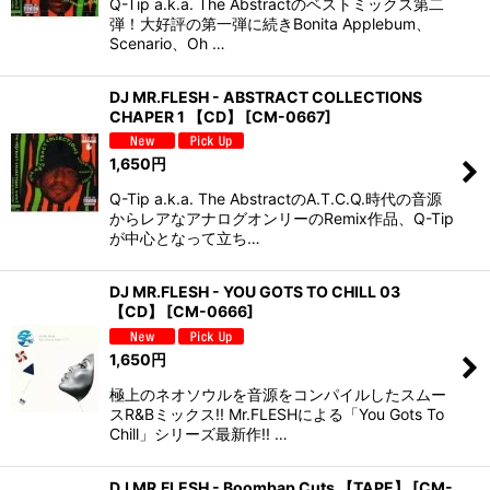
Q-Tip a.k.a. The Abstractのベストミックス第二
弾！大好評の第一弾に続きBonita Applebum、
Scenario、Oh …
DJ MR.FLESH - ABSTRACT COLLECTIONS
CHAPER 1 【CD】
[
CM-0667
]
1,650
円
Q-Tip a.k.a. The AbstractのA.T.C.Q.時代の音源
からレアなアナログオンリーのRemix作品、Q-Tip
が中心となって立ち…
DJ MR.FLESH - YOU GOTS TO CHILL 03
【CD】
[
CM-0666
]
1,650
円
極上のネオソウルを音源をコンパイルしたスムー
スR&Bミックス!! Mr.FLESHによる「You Gots To
Chill」シリーズ最新作!! …
DJ MR.FLESH - Boombap Cuts 【TAPE】
[
CM-