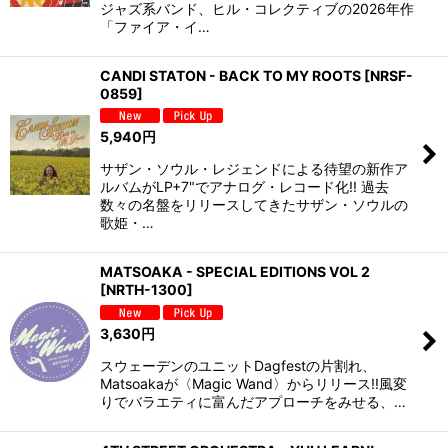
ジャズ系バンド、ヒル・コレクティブの2026年作
「ファイア・イ…
CANDI STATON - BACK TO MY ROOTS
[
NRSF-
0859
]
5,940
円
サザン・ソウル・レジェンドによる待望の新作ア
ルバムがLP+7"でアナログ・レコード化!! 過去
数々の名盤をリリースしてきたサザン・ソウルの
歌姫・…
MATSOAKA - SPECIAL EDITIONS VOL 2
[
NRTH-1300
]
3,630
円
スウェーデンのユニットDagfestの片割れ、
Matsoakaが〈Magic Wand〉からリリース!!風変
りでバラエティに富んだアプローチをみせる、…