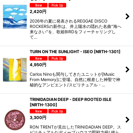
2,420
円
2026年の夏に発表されるREGGAE DISCO
ROCKERSの新作は、井上陽水の隠れた名曲"海へ
来なさい"を、歌姫BIRDをフィーチャリングし
て…
TURN ON THE SUNLIGHT - ISEO
[
NRTH-1301
]
4,950
円
Carlos Ninoも関与してきたユニットが[Music
From Memory]に登場。自然に根差した神聖で神
秘的なアンビエント/スピリチュアル・…
TRINIDADIAN DEEP - DEEP ROOTED ISLE
[
NRTH-1300
]
3,300
円
RON TRENTが見出したTRINIDADIAN DEEP。ス
ピリチュアルなディープハウスで即戦力級! 彼ら