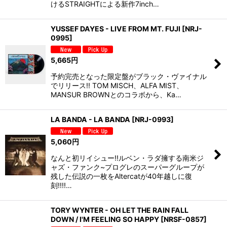
けるSTRAIGHTによる新作7inch…
YUSSEF DAYES - LIVE FROM MT. FUJI
[
NRJ-
0995
]
5,665
円
予約完売となった限定盤がブラック・ヴァイナル
でリリース!! TOM MISCH、ALFA MIST、
MANSUR BROWNとのコラボから、Ka…
LA BANDA - LA BANDA
[
NRJ-0993
]
5,060
円
なんと初リイシュー!!ルベン・ラダ擁する南米ジ
ャズ・ファンク~プログレのスーパーグループが
残した伝説の一枚をAltercatが40年越しに復
刻!!!!…
TORY WYNTER - OH LET THE RAIN FALL
DOWN / I'M FEELING SO HAPPY
[
NRSF-0857
]