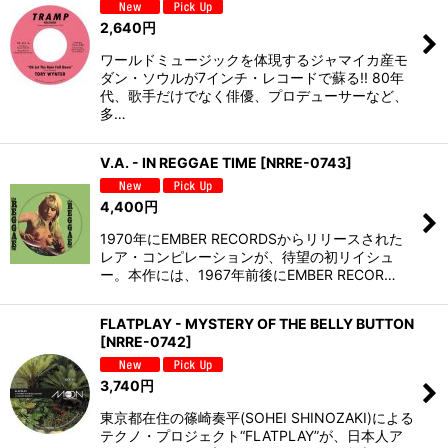
2,640
円
ワールドミュージックを体現するジャマイカ産モ
ダン・ソウルが7インチ・レコードで蘇る!! 80年
代、歌手だけでなく俳優、プロデューサーなど、
多…
V.A. - IN REGGAE TIME
[
NRRE-0743
]
4,400
円
1970年にEMBER RECORDSからリリースされた
レア・コンピレーションが、待望の初リイシュ
ー。本作には、1967年前後にEMBER RECOR…
FLATPLAY - MYSTERY OF THE BELLY BUTTON
[
NRRE-0742
]
3,740
円
東京都在住の篠崎奏平(SOHEI SHINOZAKI)による
テクノ・プロジェクト“FLATPLAY”が、日本人ア