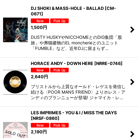
並び順
:
DJ SHOKI & MASS-HOLE - BALLAD
[
CM-
0671
]
絞り込む
1,500
円
DUSTY HUSKYやNICCHOMEとのDIG集団「股
旅」や弗猫建物のEL moncherieとのユニット
「FUMBLE」など、近年DJに留まらず…
HORACE ANDY - DOWN HERE
[
NRRE-0746
]
2,640
円
ブリストルから上質なオールド・レゲエを発信し
続ける〈POOR MANS FRIEND〉よりホレス・ア
ンディのブランニューが登場! ジャマイカ・レ…
LES IMPRIMES - YOU & I / MISS THE DAYS
[
NRSF-0860
]
2,190
円