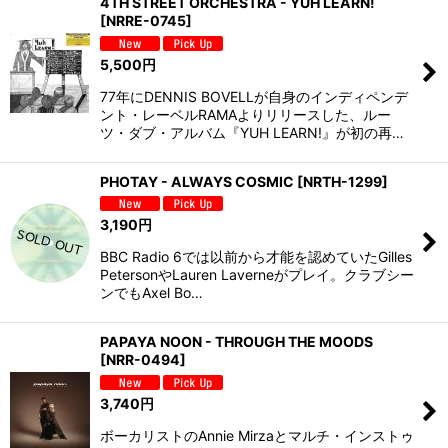
4TH STREET ORCHESTRA - YUH LEARN!
[
NRRE-0745
]
5,500
円
77年にDENNIS BOVELLが自身のインディペンデ
ント・レーベルRAMAよりリリースした、ルー
ツ・ダブ・アルバム『YUH LEARN!』が初の再…
PHOTAY - ALWAYS COSMIC
[
NRTH-1299
]
3,190
円
BBC Radio 6では以前から才能を認めていたGilles
PetersonやLauren Laverneがプレイ。クラブシー
ンでもAxel Bo…
PAPAYA NOON - THROUGH THE MOODS
[
NRR-0494
]
3,740
円
ボーカリストのAnnie Mirzaとマルチ・インストゥ