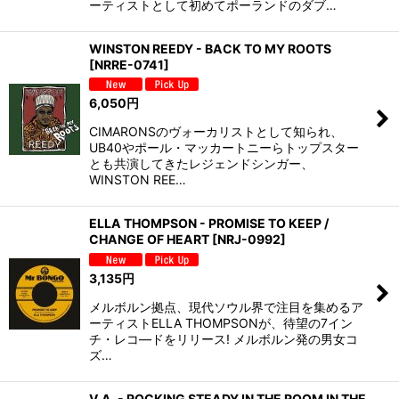
ーティストとして初めてポーランドのダブ…
WINSTON REEDY - BACK TO MY ROOTS
[
NRRE-0741
]
6,050
円
CIMARONSのヴォーカリストとして知られ、
UB40やポール・マッカートニーらトップスター
とも共演してきたレジェンドシンガー、
WINSTON REE…
ELLA THOMPSON - PROMISE TO KEEP /
CHANGE OF HEART
[
NRJ-0992
]
3,135
円
メルボルン拠点、現代ソウル界で注目を集めるア
ーティストELLA THOMPSONが、待望の7イン
チ・レコ―ドをリリース! メルボルン発の男女コ
ズ…
V.A. - ROCKING STEADY IN THE ROOM IN THE