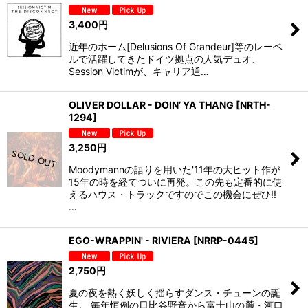
3,400
円
近年のホーム[Delusions Of Grandeur]等のレーベ
ルで活躍してきたドイツ拠点の人気デュオ、
Session Victimが、キャリア通…
OLIVER DOLLAR - DOIN’ YA THANG
[
NRTH-
1294
]
3,250
円
Moodymannの語りを用いた'11年の大ヒット作が
15年の時を経てついに再発。この先も定番的に使
えるハウス・トラックですのでこの機会にぜひ!!
…
EGO-WRAPPIN' - RIVIERA
[
NRRP-0445
]
2,750
円
夏の夜を熱く妖しく揺らすダンス・チューンの誕
生。 毎年恒例の日比谷野音から富士山の麓・河口