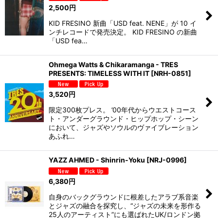
2,500
円
KID FRESINO 新曲「USD feat. NENE」が 10 イ
ンチレコードで発売決定。 KID FRESINO の新曲
「USD fea…
Ohmega Watts & Chikaramanga - TRES
PRESENTS: TIMELESS WITH IT
[
NRH-0851
]
3,520
円
限定300枚プレス。 ’00年代からウエストコース
ト・アンダーグラウンド・ヒップホップ・シーン
において、ジャズやソウルのヴァイブレーション
あふれ…
YAZZ AHMED - Shinrin-Yoku
[
NRJ-0996
]
6,380
円
自身のバックグラウンドに根差したアラブ系音楽
とジャズの融合を探究し、“ジャズの未来を形作る
25人のアーティスト”にも選ばれたUK/ロンドン拠