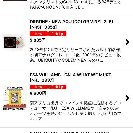
ルメンタリストのGreg MarriottによるR&Bデュオ
PAPAYA NOONが6曲入りE…
ORGONE - NEW YOU (COLOR VINYL 2LP)
[
NRSF-0858
]
5,885
円
2013年にCDで限定リリースされたカルト的名作
が初アナログ・レコード化! 2001年のデビュー以
来、UBIQUITYやCOLEMINEからのリ…
ESA WILLIAMS - DALA WHAT WE MUST
[
NRJ-0997
]
6,600
円
南アフリカ出身でロンドンを拠点に活動するプロ
デューサー/DJ、ESA WILLIAMSが、自身の歩み
とルーツを静かに、しかし深く掘り下げた初のフ
ル・ア…