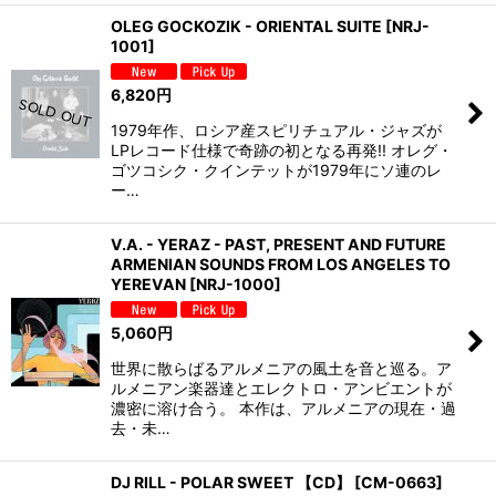
OLEG GOCKOZIK - ORIENTAL SUITE
[
NRJ-
1001
]
6,820
円
1979年作、ロシア産スピリチュアル・ジャズが
LPレコード仕様で奇跡の初となる再発!! オレグ・
ゴツコシク・クインテットが1979年にソ連のレ
ー…
V.A. - YERAZ - PAST, PRESENT AND FUTURE
ARMENIAN SOUNDS FROM LOS ANGELES TO
YEREVAN
[
NRJ-1000
]
5,060
円
世界に散らばるアルメニアの風土を音と巡る。ア
ルメニアン楽器達とエレクトロ・アンビエントが
濃密に溶け合う。 本作は、アルメニアの現在・過
去・未…
DJ RILL - POLAR SWEET 【CD】
[
CM-0663
]