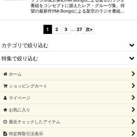
番組をコンセプトに据えたレア・グルーヴ集、待
望の最新作!!Mr.Bongoによる架空のラジオ番組…
1
2
3
...
27
次
»
カテゴリで絞り込む
特集で絞り込む
ORIGINAL GOODS
ホーム
MUNCHIE FOODS
2026/08 新譜
ショッピングカート
LOCAL
2026/07 新譜
マイページ
HIPHOP
2026/06 新譜
お気に入り
R&B
2026/05 新譜
最近チェックしたアイテム
DISCO
2026/04 新譜
特定商取引法表示