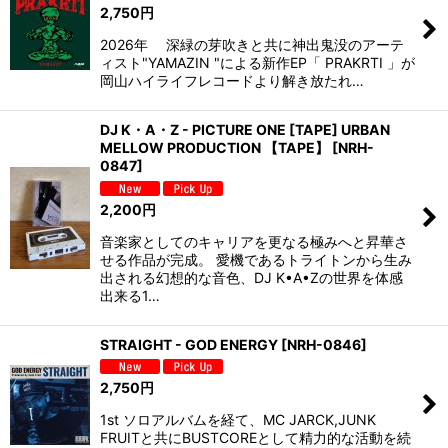
2,750
円
2026年 深緑の芽吹きと共に神出鬼没のアーテ
ィスト"YAMAZIN "による新作EP「 PRAKRTI 」が
岡山ハイライフレコードより解き放たれ…
DJ K・A・Z - PICTURE ONE [TAPE] URBAN
MELLOW PRODUCTION 【TAPE】
[
NRH-
0847
]
2,200
円
音楽家としてのキャリアを更なる極みへと昇華さ
せる作品が完成。 愛機であるトライトンから生み
出される幻想的な音色、DJ K•A•Zの世界を体感
出来る1…
STRAIGHT - GOD ENERGY
[
NRH-0846
]
2,750
円
1st ソロアルバムを経て、MC JARCK,JUNK
FRUITと共にBUSTCOREとして精力的な活動を続