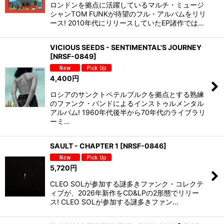
ロンドンを拠点に活躍しているマルチ・ミュージ
シャンTOM FUNKが待望のフル・アルバムをリリ
ース! 2010年代にリリースしていたEP諸作では…
VICIOUS SEEDS - SENTIMENTAL'S JOURNEY
[
NRSF-0849
]
4,400
円
ロシアのサンクトペテルブルクを拠点とする熟練
のファンク・バンドによるインストゥルメンタル
アルバム! 1960年代後半から70年代のライブラリ
ーミ…
SAULT - CHAPTER 1
[
NRSF-0846
]
5,720
円
CLEO SOLが参加する謎多きファンク・コレクテ
ィブが、2026年新作をCD&LPの2形態でリリー
ス! CLEO SOLが参加する謎多きファン…