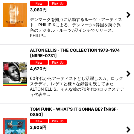
3,080
円
デンマークを拠点に活動するルーツ・アーティス
ト、PHILIP Kによる、デンマーク×韓国を跨ぐ異
色のデジタル・ルーツが7インチでリリース。
PHILIP…
ALTON ELLIS - THE COLLECTION 1973-1974
[
NRRE-0731
]
4,620
円
60年代からアーティストとし活躍しスカ、ロック
ステディ、レゲエと様々な録音を残してきた
ALTON ELLIS。そんな彼の70年代のロックステデ
ィ代表曲…
TOM FUNK - WHAT'S IT GONNA BE?
[
NRSF-
0850
]
3,905
円