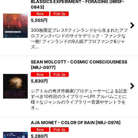
BLASSICS EXPERIMENT - FORAGING
[
NRSF-
0843
]
5,555
円
300枚限定プレス!!フィンランドから生まれたアフ
ロファンクバンドのサイケデリック・ファンクな
一枚! フィンランドの9人組アフロファンク&ジャ
ズ…
SEAN WOLCOTT - COSMIC CONSCIOUSNESS
[
NRJ-0977
]
5,830
円
シアトルの奇才作曲家/プロデューサーによる記念
すべき10作目のライブラリーLP!! アルバムごとに
様々なジャンルのライブラリー音源やサントラを
オ…
AJA MONET - COLOR OF RAIN
[
NRJ-0976
]
5,280
円