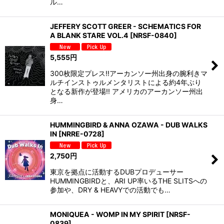
ル…
JEFFERY SCOTT GREER - SCHEMATICS FOR
A BLANK STARE VOL.4
[
NRSF-0840
]
5,555
円
300枚限定プレス!!アーカンソー州出身の腕利きマ
ルチインストゥルメンタリストによる約4年ぶり
となる新作が登場!! アメリカのアーカンソー州出
身…
HUMMINGBIRD & ANNA OZAWA - DUB WALKS
IN
[
NRRE-0728
]
2,750
円
東京を拠点に活動するDUBプロデューサー
HUMMINGBIRDと、ARI UP率いるTHE SLITSへの
参加や、DRY & HEAVYでの活動でも…
MONIQUEA - WOMP IN MY SPIRIT
[
NRSF-
0839
]