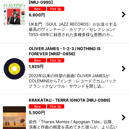
[
NRJ-0990
]
6,600
円
UK名門〈SOUL JAZZ RECORDS〉がお送りする
最高のヴィンテージ・カリプソ・セレクション!
1955-69年に録音された多種多様な形態のカ…
OLIVER JAMES - 1-2-3 / NOTHING IS
FOREVER
[
NRSF-0856
]
1,925
円
2022年以来の待望の新曲! OLIVER JAMESが
COLEMINEから7インチ・レコードでカムバック
クラシックなソウル・サウンドを閉じ込…
KRAKATAU - TERRA IGNOTA
[
NRJ-0989
]
5,500
円
前作『Tharsis Montes / Apogean Tide』以降、
演奏と作曲の精度を高めてきた彼らが、より広い