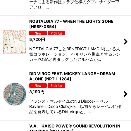
ーナによる新作はクラブ仕様のダブルサイダー"7
アフロ・…
NOSTALGIA 77 - WHEN THE LIGHTS GONE
[
NRSF-0854
]
5,720
円
NOSTALGIA 77ことBENEDICT LAMDINによる人
気コラボレーション、 ベルリンを拠点とするシン
ガーYOSAと再タッグしたアルバムが…
DID VIRGO FEAT. MICKEY L'ANGE - DREAM
ALONE
[
NRTH-1284
]
3,190
円
フランス・マルセイユのNu Discoレーベル
Ravanelli Disco Clubから、以前からレーベルに作
品を発表しているDid Virgoと、…
V.A. - KAISO POWER: SOUND REVOLUTION IN