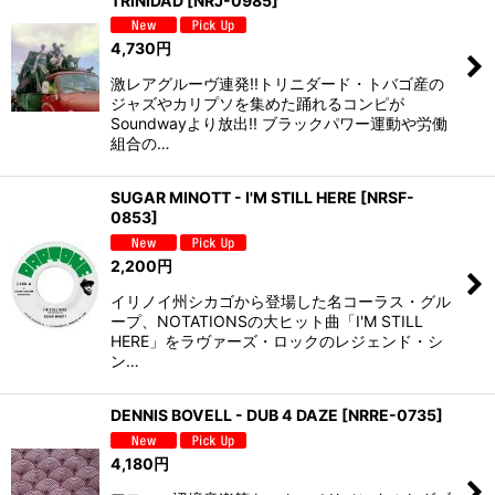
TRINIDAD
[
NRJ-0985
]
4,730
円
激レアグルーヴ連発!!トリニダード・トバゴ産の
ジャズやカリプソを集めた踊れるコンピが
Soundwayより放出!! ブラックパワー運動や労働
組合の…
SUGAR MINOTT - I'M STILL HERE
[
NRSF-
0853
]
2,200
円
イリノイ州シカゴから登場した名コーラス・グル
ープ、NOTATIONSの大ヒット曲「I'M STILL
HERE」をラヴァーズ・ロックのレジェンド・シ
ン…
DENNIS BOVELL - DUB 4 DAZE
[
NRRE-0735
]
4,180
円