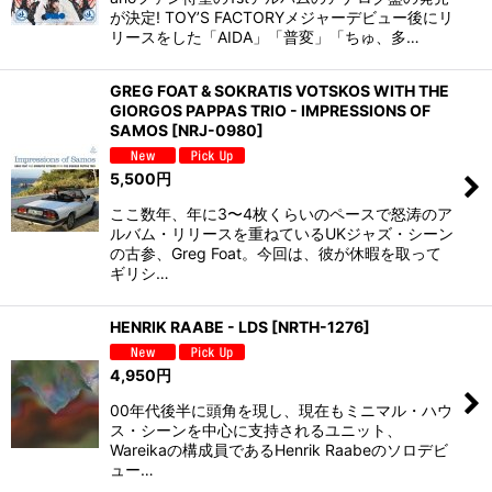
が決定! TOY’S FACTORYメジャーデビュー後にリ
リースをした「AIDA」「普変」「ちゅ、多…
GREG FOAT & SOKRATIS VOTSKOS WITH THE
GIORGOS PAPPAS TRIO - IMPRESSIONS OF
SAMOS
[
NRJ-0980
]
5,500
円
ここ数年、年に3〜4枚くらいのペースで怒涛のア
ルバム・リリースを重ねているUKジャズ・シーン
の古参、Greg Foat。今回は、彼が休暇を取って
ギリシ…
HENRIK RAABE - LDS
[
NRTH-1276
]
4,950
円
00年代後半に頭角を現し、現在もミニマル・ハウ
ス・シーンを中心に支持されるユニット、
Wareikaの構成員であるHenrik Raabeのソロデビ
ュー…