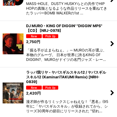
MASS-HOLE、DUSTY HUSKYらとの共作でHIP
HOPの真髄となるような作品リリースを重ねてき
たラッパーBOMB WALKERの1st …
DJ MURO - KING OF DIGGIN' "DIGGIN' MPS"
【CD】
[
NRJ-0978
]
2,750
円
「掘る手が止まらねぇ。」─ MUROの耳が選ぶ、
本物のグルーヴ。 日本が世界に誇るKING OF
DIGGIN?、MUROがドイツの名門ジャズ・レー…
ラッパ我リヤ - ヤバスギルスキル12 / ヤバスギル
スキル12 (KaminariTAKUMI Remix)
[
NRH-
0839
]
2,420
円
漫才師が作るリミックスじゃねえな ! 『悪名』(95
年)に「ヤバスギルスキル」が収録されてから、シ
リーズ30周年の節目にリリースされた "切れ…