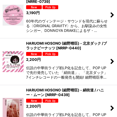
[
NRRE-0739
]
3,190
円
60年代のヴィンテージ・サウンドを現代に蘇らせ
る〈ORIGINAL GRAVITY〉から、お馴染みの女性
シンガー、DONNOYA DRAKEによるザ・…
HARUOMI HOSONO (細野晴臣) - 北京ダック /ブ
ラックピーナッツ
[
NRRP-0440
]
2,200
円
伝説の中華街ライブ初LP化を記念して、POP UP
で先行発売していた 「絹街道」、「北京ダック」
7インチレコードの一般発売も開始! 細野晴臣率…
HARUOMI HOSONO (細野晴臣) - 絹街道 / ハニ
ー・ムーン
[
NRRP-0439
]
2,200
円
伝説の中華街ライブ初LP化を記念して、POP UP