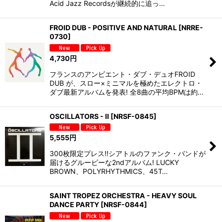
Acid Jazz Recordsが継続的に追っ…
FROID DUB - POSITIVE AND NATURAL
[
NRRE-
0730
]
4,730
円
フランスのアンビエント・ダブ・デュオFROID
DUB が、スロー×ミニマルを極めたエレクトロ・
ダブ最新アルバムを発表! 全8曲の平均BPMは約…
OSCILLATORS - II
[
NRSF-0845
]
5,555
円
300枚限定プレス!!シアトルのファンク・バンドが
届けるグルービーな2ndアルバム! LUCKY
BROWN、POLYRHYTHMICS、45T…
SAINT TROPEZ ORCHESTRA - HEAVY SOUL
DANCE PARTY
[
NRSF-0844
]