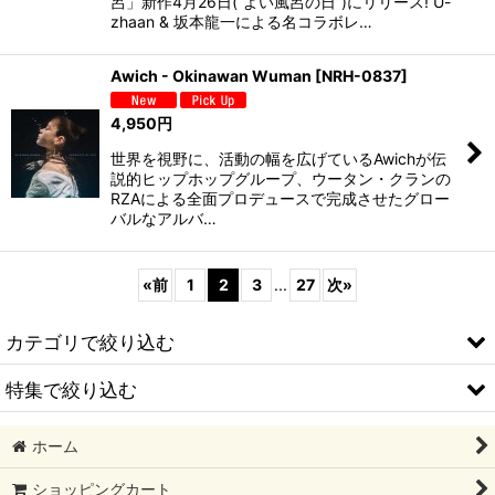
呂」新作4月26日(“よい風呂の日”)にリリース! U-
zhaan & 坂本龍一による名コラボレ…
Awich - Okinawan Wuman
[
NRH-0837
]
4,950
円
世界を視野に、活動の幅を広げているAwichが伝
説的ヒップホップグループ、ウータン・クランの
RZAによる全面プロデュースで完成させたグロー
バルなアルバ…
«
前
1
2
3
...
27
次
»
カテゴリで絞り込む
特集で絞り込む
ORIGINAL GOODS
ホーム
MUNCHIE FOODS
2026/08 新譜
ショッピングカート