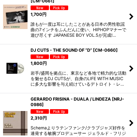
[
CM-0661
]
1,700
円
誰もが一度は耳にしたことがある日本の男性歌謡
曲の7インチをふんだんに使い、HIPHOPマナーで
遊び尽くす JAPANESE BOY VOL.5が完成!…
DJ CUTS - THE SOUND OF “D”
[
CM-0660
]
1,800
円
岩手/盛岡を拠点に、東京など各地で精力的な活動
を魅せるDJ CUTSが、自身のLIFE WITH MUSIC
に多大な影響を与え続けているデトロイト・レ…
GERARDO FRISINA - DUALA / LINDEZA
[
NRJ-
0986
]
2,310
円
Schemaよりラテンファンク/クラブジャズ好作を
連発する敏腕プロデューサー ジェラルド・フリジ