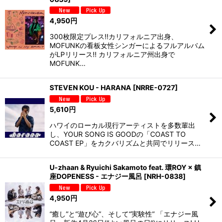
4,950
円
300枚限定プレス!!カリフォルニア出身、
MOFUNKの看板女性シンガーによるフルアルバム
がLPリリース!! カリフォルニア州出身で
MOFUNK…
STEVEN KOU - HARANA
[
NRRE-0727
]
5,610
円
ハワイのローカル現行アーティストを多数輩出
し、YOUR SONG IS GOODの「COAST TO
COAST EP」をカクバリズムと共同でリリース…
U-zhaan & Ryuichi Sakamoto feat. 環ROY × 鎮
座DOPENESS - エナジー風呂
[
NRH-0838
]
4,950
円
“癒し”と“遊び心”、そして“実験性” 「エナジー風