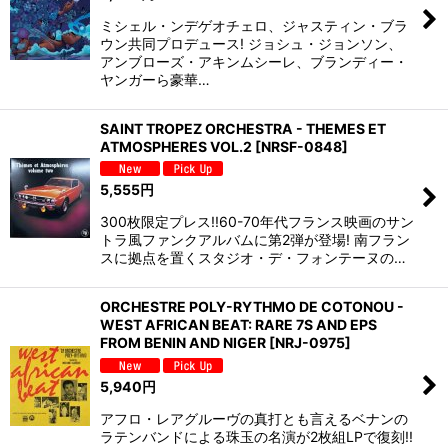
ミシェル・ンデゲオチェロ、ジャスティン・ブラ
ウン共同プロデュース! ジョシュ・ジョンソン、
アンブローズ・アキンムシーレ、ブランディー・
ヤンガーら豪華…
SAINT TROPEZ ORCHESTRA - THEMES ET
ATMOSPHERES VOL.2
[
NRSF-0848
]
5,555
円
300枚限定プレス!!60-70年代フランス映画のサン
トラ風ファンクアルバムに第2弾が登場! 南フラン
スに拠点を置くスタジオ・デ・フォンテーヌの…
ORCHESTRE POLY-RYTHMO DE COTONOU -
WEST AFRICAN BEAT: RARE 7S AND EPS
FROM BENIN AND NIGER
[
NRJ-0975
]
5,940
円
アフロ・レアグルーヴの真打とも言えるベナンの
ラテンバンドによる珠玉の名演が2枚組LPで復刻!!