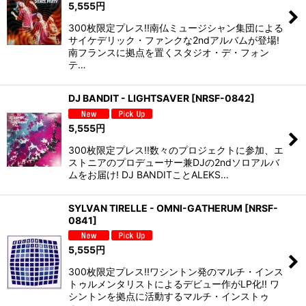
5,555
円
300枚限定プレス!!南仏ミュージシャン集団による
サイケデリック・ファンクな2ndアルバムが登場!
南フランスに拠点を置くスタジオ・デ・フォン
テ…
DJ BANDIT - LIGHTSAVER
[
NRSF-0842
]
5,555
円
300枚限定プレス!!数々のプロジェクトに参加、エ
ストニアのプロデューサー兼DJの2ndソロアルバ
ムをお届け! DJ BANDITことALEKS…
SYLVAN TIRELLE - OMNI-GATHERUM
[
NRSF-
0841
]
5,555
円
300枚限定プレス!!ワシントン発のマルチ・インス
トゥルメンタリストによるデビュー作がLP化!! ワ
シントンを拠点に活動するマルチ・インストゥ