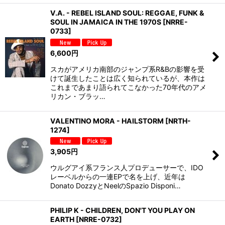
V.A. - REBEL ISLAND SOUL: REGGAE, FUNK &
SOUL IN JAMAICA IN THE 1970S
[
NRRE-
0733
]
6,600
円
スカがアメリカ南部のジャンプ系R&Bの影響を受
けて誕生したことは広く知られているが、本作は
これまであまり語られてこなかった70年代のアメ
リカン・ブラッ…
VALENTINO MORA - HAILSTORM
[
NRTH-
1274
]
3,905
円
ウルグアイ系フランス人プロデューサーで、IDO
レーベルからの一連EPで名を上げ、近年は
Donato DozzyとNeelのSpazio Disponi…
PHILIP K - CHILDREN, DON'T YOU PLAY ON
EARTH
[
NRRE-0732
]