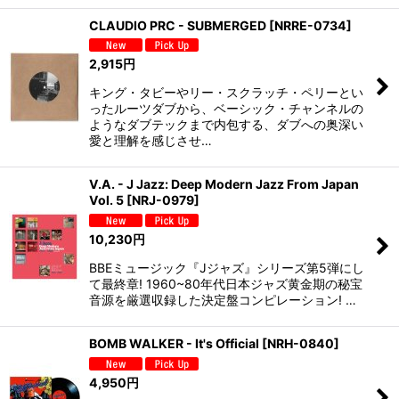
CLAUDIO PRC - SUBMERGED
[
NRRE-0734
]
2,915
円
キング・タビーやリー・スクラッチ・ペリーとい
ったルーツダブから、ベーシック・チャンネルの
ようなダブテックまで内包する、ダブへの奥深い
愛と理解を感じさせ…
V.A. - J Jazz: Deep Modern Jazz From Japan
Vol. 5
[
NRJ-0979
]
10,230
円
BBEミュージック『Jジャズ』シリーズ第5弾にし
て最終章! 1960~80年代日本ジャズ黄金期の秘宝
音源を厳選収録した決定盤コンピレーション! …
BOMB WALKER - It's Official
[
NRH-0840
]
4,950
円