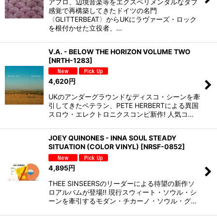
アフロ、辺境音楽等をエクスペリメンタルなダブ
感覚で再構築してきたドイツの名門
〈GLITTERBEAT〉からUKにラヴァーズ・ロック
を根付かせた立役者、…
V.A. - BELOW THE HORIZON VOLUME TWO
[
NRTH-1283
]
4,620
円
UKのアンダーグラウンドなディスコ・シーンを牽
引してきたベテラン、PETE HERBERTによる異国
スロウ・エレクトロニクスコンピ新作! 人気コ…
JOEY QUINONES - INNA SOUL STEADY
SITUATION (COLOR VINYL)
[
NRSF-0852
]
4,895
円
THEE SINSEERSのリーダーによる待望の新作ソ
ロアルバムが登場!! 現行スウィート・ソウル・シ
ーンを牽引するモダン・チカーノ・ソウル・グ…