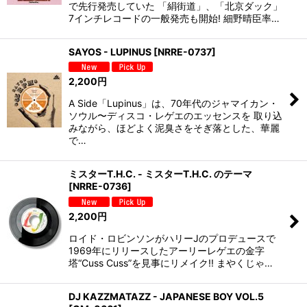
で先行発売していた 「絹街道」、「北京ダック」
7インチレコードの一般発売も開始! 細野晴臣率…
SAYOS - LUPINUS
[
NRRE-0737
]
2,200
円
A Side「Lupinus」は、70年代のジャマイカン・
ソウル〜ディスコ・レゲエのエッセンスを 取り込
みながら、ほどよく泥臭さをそぎ落とした、華麗
で…
ミスターT.H.C. - ミスターT.H.C. のテーマ
[
NRRE-0736
]
2,200
円
ロイド・ロビンソンがハリーJのプロデュースで
1969年にリリースしたアーリーレゲエの金字
塔“Cuss Cuss”を見事にリメイク!! まやくじゃ…
DJ KAZZMATAZZ - JAPANESE BOY VOL.5