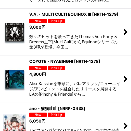
V.A. - MULTI CULTI EQUINOX III
[
NRTH-1279
]
3,600
円
数々のヒットを放ってきたThomas Von Party &
Dreems主宰[Multi Culti]からEquinoxシリーズの
第3弾が登場。今回…
COYOTE - NYABINGHI
[
NRTH-1278
]
4,800
円
Alex Kassianを筆頭に、バレアリック/ニューエイ
ジ/アンビエントを融合したリリースを展開する
LAの[Pinchy & Friends]から…
ano - 猫猫吐吐
[
NRRP-0438
]
6,050
円
anoファン待望の1stアルバムのアナログ盤の発売