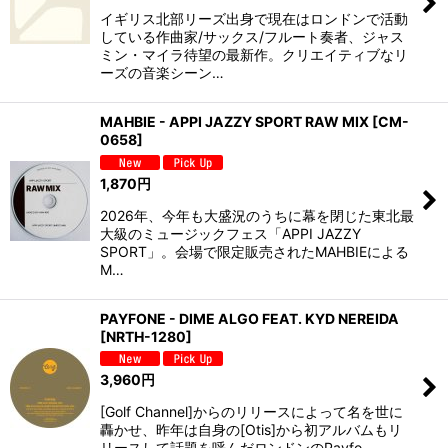
イギリス北部リーズ出身で現在はロンドンで活動
している作曲家/サックス/フルート奏者、ジャス
ミン・マイラ待望の最新作。クリエイティブなリ
ーズの音楽シーン…
MAHBIE - APPI JAZZY SPORT RAW MIX
[
CM-
0658
]
1,870
円
2026年、今年も大盛況のうちに幕を閉じた東北最
大級のミュージックフェス「APPI JAZZY
SPORT」。会場で限定販売されたMAHBIEによる
M…
PAYFONE - DIME ALGO FEAT. KYD NEREIDA
[
NRTH-1280
]
3,960
円
[Golf Channel]からのリリースによって名を世に
轟かせ、昨年は自身の[Otis]から初アルバムもリ
リースして話題を呼んだロンドンのPayfo…