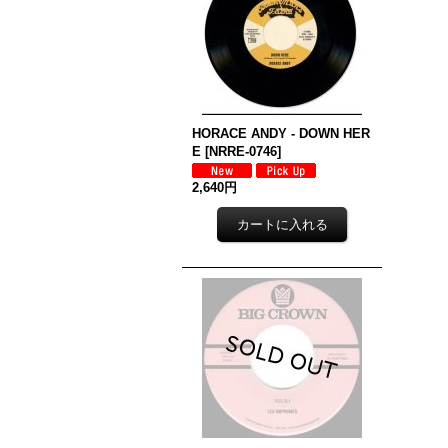
HORACE ANDY - DOWN HER
E
[
NRRE-0746
]
2,640円