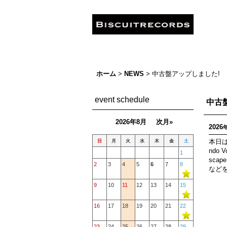
ホーム
>
NEWS
>
中古盤アップしました!
event schedule
中古
2026年8月
次月»
2026
日
月
火
水
木
金
土
本日は
ndo 
1
scap
2
3
4
5
6
7
8
など
9
10
11
12
13
14
15
16
17
18
19
20
21
22
23
24
25
26
27
28
29