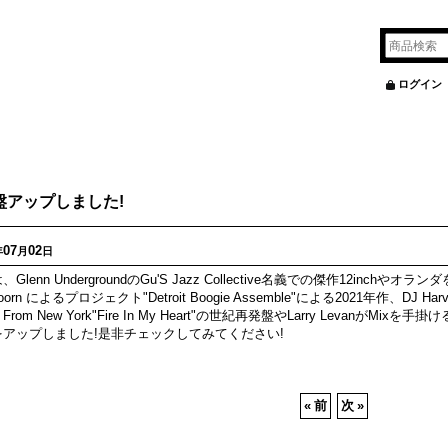
ログイン
盤アップしました!
07
02
年
月
日
、Glenn UndergroundのGu'S Jazz Collective名義での傑作12inc
Voorn によるプロジェクト"Detroit Boogie Assemble"による2021年作、DJ 
e From New York"Fire In My Heart"の世紀再発盤やLarry LevanがMixを
をアップしました!是非チェックしてみてください!
«
前
次
»