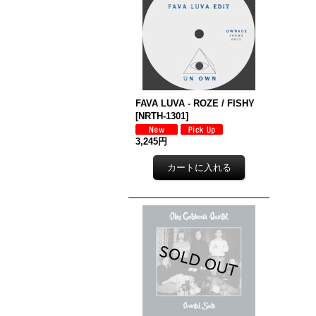
FAVA LUVA - ROZE / FISHY
[
NRTH-1301
]
3,245円