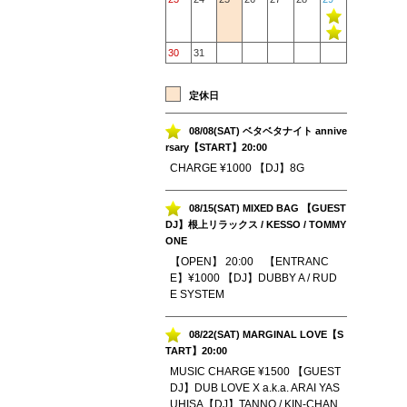
30
31
定休日
08/08(SAT) ベタベタナイト annive
rsary【START】20:00
CHARGE ¥1000 【DJ】8G
08/15(SAT) MIXED BAG 【GUEST
DJ】根上リラックス / KESSO / TOMMY
ONE
【OPEN】 20:00 【ENTRANC
E】¥1000 【DJ】DUBBY A / RUD
E SYSTEM
08/22(SAT) MARGINAL LOVE【S
TART】20:00
MUSIC CHARGE ¥1500 【GUEST
DJ】DUB LOVE X a.k.a. ARAI YAS
UHISA【DJ】TANNO / KIN-CHAN