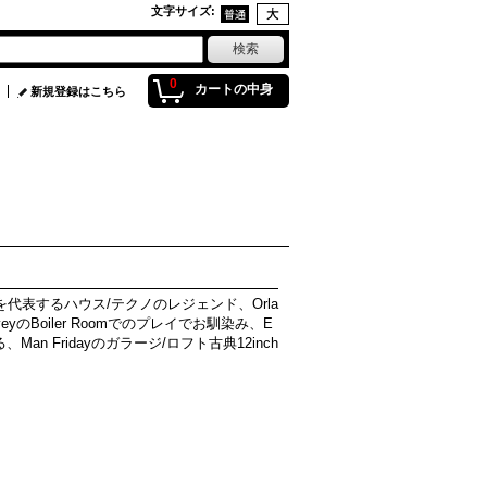
文字サイズ
:
0
カートの中身
新規登録はこちら
hやオランダを代表するハウス/テクノのレジェンド、Orla
HarveyのBoiler Roomでのプレイでお馴染み、E
手掛ける、Man Fridayのガラージ/ロフト古典12inch