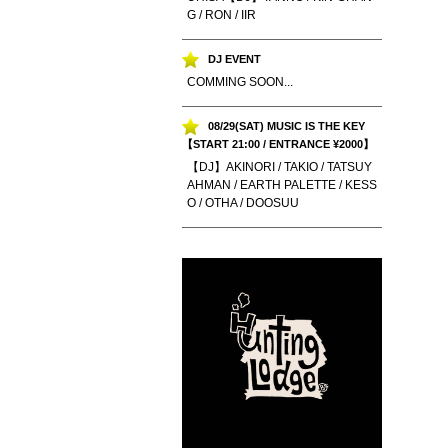
G / RON / IIR
DJ EVENT
COMMING SOON...
08/29(SAT) MUSIC IS THE KEY
【START 21:00 / ENTRANCE ¥2000】
【DJ】AKINORI / TAKIO / TATSUY
AHMAN / EARTH PALETTE / KESS
O / OTHA / DOOSUU