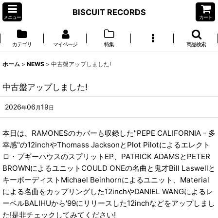
BISCUIT RECORDS
メニュー
カート
カテゴリ
マイページ
特集
商品検索
ホーム
>
NEWS
>
中古盤アップしました!
中古盤アップしました!
2026
06
19
年
月
日
本日は、RAMONESのカバーも収録した"PEPE CALIFORNIA - 多
幸感"の12inchやThomass JacksonとPlot Pilotによるエレクト
ロ・ブギーハウスのスプリットEP、PATRICK ADAMSとPETER
BROWNによるユニットCOULD ONEの名曲と鬼才Bill Laswellと
キーボーディストMichael Beinhornによるユニット、Material
による名曲をカップリングした12inchやDANIEL WANGによるレ
ーベルBALIHUから'99にリリースした12inchなどをアップしまし
た!是非チェックしてみてください!