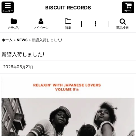
BISCUIT RECORDS
メニュー
カート
カテゴリ
マイページ
特集
商品検索
ホーム
>
NEWS
>
新譜入荷しました!
新譜入荷しました!
2026
05
21
年
月
日