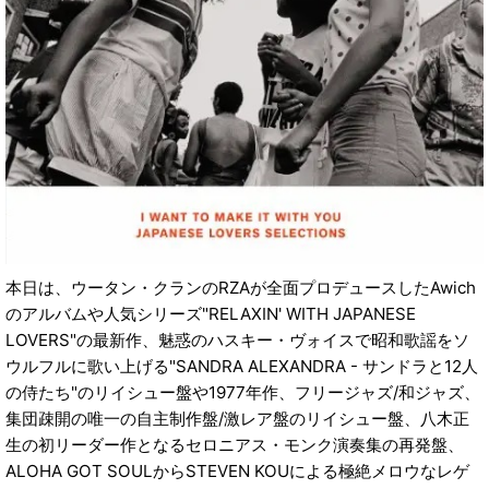
本日は、ウータン・クランのRZAが全面プロデュースしたAwich
のアルバムや人気シリーズ"RELAXIN' WITH JAPANESE
LOVERS"の最新作、魅惑のハスキー・ヴォイスで昭和歌謡をソ
ウルフルに歌い上げる"SANDRA ALEXANDRA - サンドラと12人
の侍たち"のリイシュー盤や1977年作、フリージャズ/和ジャズ、
集団疎開の唯一の自主制作盤/激レア盤のリイシュー盤、八木正
生の初リーダー作となるセロニアス・モンク演奏集の再発盤、
ALOHA GOT SOULからSTEVEN KOUによる極絶メロウなレゲ