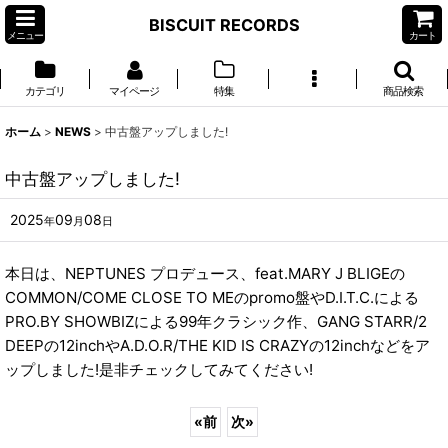
BISCUIT RECORDS
メニュー
カート
カテゴリ
マイページ
特集
商品検索
ホーム
>
NEWS
>
中古盤アップしました!
中古盤アップしました!
2025
09
08
年
月
日
本日は、NEPTUNES プロデュース、feat.MARY J BLIGEの
COMMON/COME CLOSE TO MEのpromo盤やD.I.T.C.による
PRO.BY SHOWBIZによる99年クラシック作、GANG STARR/2
DEEPの12inchやA.D.O.R/THE KID IS CRAZYの12inchなどをア
ップしました!是非チェックしてみてください!
«
前
次
»