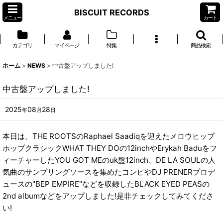
BISCUIT RECORDS
メニュー
カート
カテゴリ
マイページ
特集
商品検索
ホーム
>
NEWS
>
中古盤アップしました!
中古盤アップしました!
2025
08
28
年
月
日
本日は、THE ROOTSのRaphael Saadiqを迎えたメロウヒップ
ホップクラシックWHAT THEY DOの12inchやErykah Baduをフ
ィーチャーしたYOU GOT MEのuk盤12inch、DE LA SOULの人
気曲のサンプリングソースを集めたコンピやDJ PRENERプロデ
ュースの"BEP EMPIRE"などを収録したBLACK EYED PEASの
2nd albumなどをアップしました!是非チェックしてみてくださ
い!