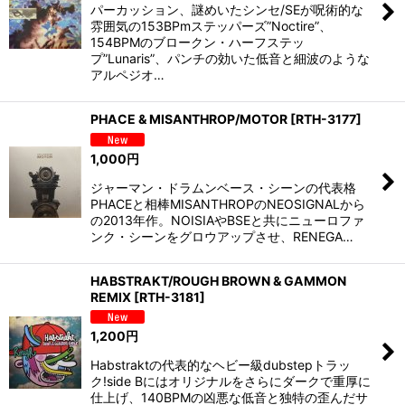
パーカッション、謎めいたシンセ/SEが呪術的な
雰囲気の153BPmステッパーズ”Noctire”、
154BPMのブロークン・ハーフステッ
プ”Lunaris”、パンチの効いた低音と細波のような
アルペジオ…
PHACE & MISANTHROP/MOTOR
[
RTH-3177
]
1,000
円
ジャーマン・ドラムンベース・シーンの代表格
PHACEと相棒MISANTHROPのNEOSIGNALから
の2013年作。NOISIAやBSEと共にニューロファ
ンク・シーンをグロウアップさせ、RENEGA…
HABSTRAKT/ROUGH BROWN & GAMMON
REMIX
[
RTH-3181
]
1,200
円
Habstraktの代表的なヘビー級dubstepトラッ
ク!side Bにはオリジナルをさらにダークで重厚に
仕上げ、140BPMの凶悪な低音と独特の歪んだサ