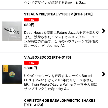
ウンドデザインが炸裂するBrown & Ga…
STEAL VYBE/STEAL VYBE EP
[
RTH-3178
]
980
円
Deep Houseを基調にFuture Jazzの要素を織り交
ぜた、洗練されたインストゥルメンタル・チュー
ンが特徴の作品で、当時のハウスシーンで評価の
高い一枚。 A1 Journey A2 …
V.A./BOXED002
[
RTH-3176
]
1,800
円
UKのGrimeシーンを代表するレーベルBoxed
LDN（Boxed）から2016年にリリースされた
EP。Twin PeaksのLaura Palmerテーマを大胆に
サンプリングしたSpooky &…
CHRISTOPH DE BABALON/HECTIC SHAKES
[
RTH-3173
]