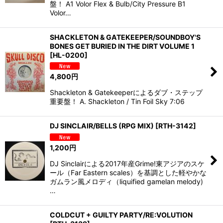
盤！ A1 Volor Flex & Bulb/City Pressure B1
Volor…
SHACKLETON & GATEKEEPER/SOUNDBOY'S
BONES GET BURIED IN THE DIRT VOLUME 1
[
HL-0200
]
4,800
円
Shackleton & Gatekeeperによるダブ・ステップ
重要盤！ A. Shackleton / Tin Foil Sky 7:06
DJ SINCLAIR/BELLS (RPG MIX)
[
RTH-3142
]
1,200
円
DJ Sinclairによる2017年産Grime!東アジアのスケ
ール（Far Eastern scales）を基調とした軽やかな
ガムラン風メロディ（liquified gamelan melody)
…
COLDCUT + GUILTY PARTY/RE:VOLUTION