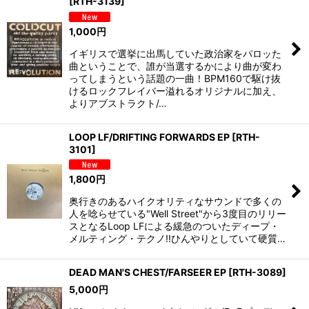
[
RTH-3139
]
1,000
円
イギリスで選挙に出馬していた政治家をパロッた
曲ということで、誰が当選するかにより曲が変わ
ってしまうという話題の一曲！BPM160で駆け抜
けるロックフレイバー溢れるオリジナルに加え、
よりアブストラクト/…
LOOP LF/DRIFTING FORWARDS EP
[
RTH-
3101
]
1,800
円
奥行きのあるハイクオリティなサウンドで多くの
人を唸らせている"Well Street"から3度目のリリー
スとなるLoop LFによる緩急のついたディープ・
メルティング・テクノ!!ひんやりとしていて硬質…
DEAD MAN'S CHEST/FARSEER EP
[
RTH-3089
]
5,000
円