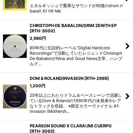
エネルギッシュで重厚なサウンドが特徴のdrum n'
bass!! A1 Hit Me
CHRISTOPH DE BABALON/GRIM ZENITH EP
[
RTH-3000
]
2,980
円
90年代に伝説的レーベル"Digital Hardcore
Recordings"で活動していたレジェンドChristoph
De BabalonがNina and Good News主宰、ハンブ
ルグ…
DOM & ROLAND/INVASION
[
RTH-2999
]
1,200
円
25年以上にわたりドラム＆ベースシーンで活躍し
ているDom & Rolandの1990年代の未発表やレア
なトラックを収録。 ※限定カラーヴァイナル A1:
Invasion (Mothersh…
PEARSON SOUND X CLARA!/MI CUERPO
[
RTH-3093
]