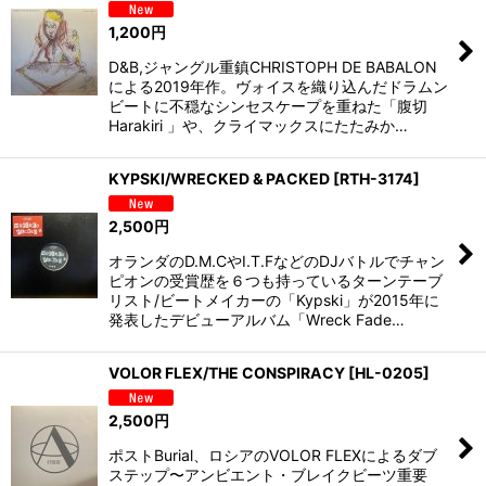
1,200
円
D&B,ジャングル重鎮CHRISTOPH DE BABALON
による2019年作。ヴォイスを織り込んだドラムン
ビートに不穏なシンセスケープを重ねた「腹切
Harakiri 」や、クライマックスにたたみか…
KYPSKI/WRECKED & PACKED
[
RTH-3174
]
2,500
円
オランダのD.M.CやI.T.FなどのDJバトルでチャン
ピオンの受賞歴を６つも持っているターンテーブ
リスト/ビートメイカーの「Kypski」が2015年に
発表したデビューアルバム「Wreck Fade…
VOLOR FLEX/THE CONSPIRACY
[
HL-0205
]
2,500
円
ポストBurial、ロシアのVOLOR FLEXによるダブ
ステップ〜アンビエント・ブレイクビーツ重要