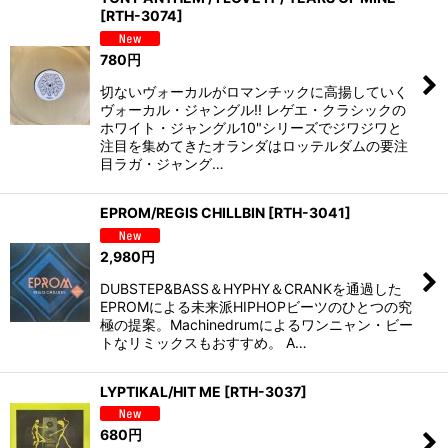
[
RTH-3074
]
780
円
切ないヴォーカルがロマンチックに高揚していく
ヴォーカル・ジャングル!! レゲエ・クラシックの
ホワイト・ジャングル10"シリーズでジワジワと
注目を集めてきたオランダはロッテルダムの要注
目ラガ・ジャング…
EPROM/REGIS CHILLBIN
[
RTH-3041
]
2,980
円
DUBSTEP&BASS＆HYPHY＆CRANKを通過した
EPROMによる未来派HIPHOPビーツのひとつの究
極の提案。Machinedrumによるワンニャン・ビー
トなリミックスもおすすめ。 A…
LYPTIKAL/HIT ME
[
RTH-3037
]
680
円