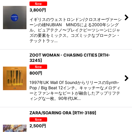
並び順
:
3,800
円
絞り込む
イギリスのウェストロンドン/クロスオーヴァーシ
ーンの雄NUBIAN MINDSによる2000年シング
ル。ピュアテクノ〜ブレイクビーツシーンにジャ
ズの要素をミックス。コズミックなブロークン・
テックトラッ…
ZOOT WOMAN - CHASING CITIES
[
RTH-
3245
]
800
円
1997年UK Wall Of SoundからリリースのSynth-
Pop / Big Beat 12インチ。キャッチーなメロディ
ーとファンキーなビートが融合したアップリフテ
ィングな一枚。90年代UK…
ZARA/SOARING ORA
[
RTH-3189
]
2,500
円