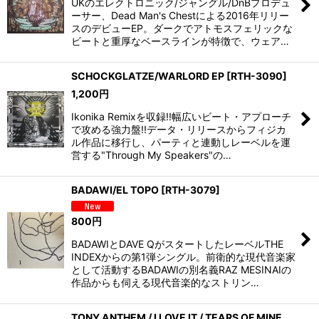
UKのエレクトロニック/ジャングル/DnBプロデュ
ーサー、Dead Man's Chestによる2016年リリー
スのデビューEP。ダークでアトモスフェリックな
ビートと重厚なベースラインが特徴で、ウェア…
SCHOCKGLATZE/WARLORD EP
[
RTH-3090
]
1,200
円
Ikonika Remixを収録!!幅広いビート・アプローチ
で攻める強力盤!!データ・リリースからフィジカ
ル作品に移行し、パーティと連動しレーベルを運
営する"Through My Speakers"の…
BADAWI/EL TOPO
[
RTH-3079
]
800
円
BADAWIとDAVE QがスタートしたレーベルTHE
INDEXからの第1弾シングル。前衛的な現代音楽家
として活動するBADAWIの別名義RAZ MESINAIの
作品からも伺える現代音楽的なストリン…
TONY ANTHEM / I LOVE IT / TEARS OF MINE