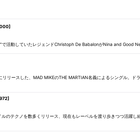
3000
]
ngs"で活動していたレジェンドChristoph De BabalonがNina and Go
年にリリースした、MAD MIKEのTHE MARTIAN名義によるシン
972
]
のテクノを数多くリリース、現在もレーベルを渡り歩きつつ活躍し続けるアーテ