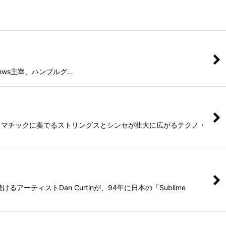
od News主宰、ハンブルグ…
グル。ドラマチックに奏でるストリングスとシンセが壮大に広がるテクノ・
ィストDan Curtinが、94年に日本の「Sublime