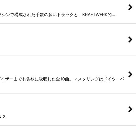
ム・マシンで構成された手数の多いトラックと、KRAFTWERK的…
イザーまでも貪欲に吸収した全10曲。マスタリングはドイツ・ベ
 2