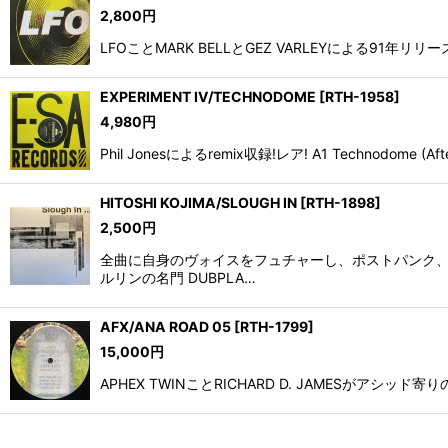
2,800
円
LFOことMARK BELLとGEZ VARLEYによる9
EXPERIMENT IV/TECHNODOME
[
RTH-1958
]
4,980
円
Phil Jonesによるremix収録!レア! A1 Technodome (After
HITOSHI KOJIMA/SLOUGH IN
[
RTH-1898
]
2,500
円
全曲に自身のヴォイスをフュチャーし、ポストパンク、
ルリンの名門 DUBPLA…
AFX/ANA ROAD 05
[
RTH-1799
]
15,000
円
APHEX TWINことRICHARD D. JAMESがアシッド