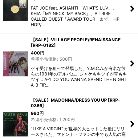
FAT JOE feat. ASHANTI「WHAT'S LUV」、
KHIA「MY NECK, MY BACK」、A TRIBE
CALLED QUEST「AWARD TOUR」まで、HIP
HOP/…
【SALE】VILLAGE PEOPLE/RENAISSANCE
[
RRP-0182
]
400
円
希望小売価格
:
500
円
ゲイ受けを狙って登場した、Y.M.C.A.が有名な彼
らの1981年のアルバム。ジャケもキツイが帯もキ
ツイ... A-1 DO YOU WANNA SPEND THE NIGHT
A-3 FIR…
【SALE】MADONNA/DRESS YOU UP
[
RRP-
0366
]
960
円
希望小売価格
:
1,200
円
"LIKE A VIRGIN" が世界的大ヒットした後にリリ
ースされた、マドンナ・ファンの中でも人気の高