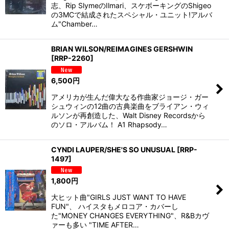
志、Rip SlymeのIlmari、スケボーキングのShigeo
の3MCで結成されたスペシャル・ユニット!アルバ
ム"Chamber…
BRIAN WILSON/REIMAGINES GERSHWIN
[
RRP-2260
]
6,500
円
アメリカが生んだ偉大なる作曲家ジョージ・ガー
シュウィンの12曲の古典楽曲をブライアン・ウィ
ルソンが再創造した、Walt Disney Recordsから
のソロ・アルバム！ A1 Rhapsody…
CYNDI LAUPER/SHE'S SO UNUSUAL
[
RRP-
1497
]
1,800
円
大ヒット曲"GIRLS JUST WANT TO HAVE
FUN"、 ハイスタもメロコア・カバーし
た"MONEY CHANGES EVERYTHING"、R&Bカヴ
ァーも多い "TIME AFTER…