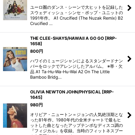
ユーロ圏のダンス・シーンで大ヒットを記録した
スウェディッシュ・シンセ・ポップ・ユニットの
1991年作。 A1 Crucified (The Nuzak Remix) B2
Crucified …
THE CLEE-SHAYS/HAWAII A GO GO
[
RRP-
1658
]
800
円
ハワイのミュージシャンによるスタンダードナン
バーをロックでアレンジしたアルバム。 ※帯・欠
品 A1 Ta-Hu-Wa-Hu-Wai A2 On The Little
Bamboo Bridg…
OLIVIA NEWTON JOHN/PHYSICAL
[
RRP-
1645
]
980
円
オリビア・ニュートン＝ジョンの人気絶頂期とな
った81年作。1980年代の全米チャートで最もヒ
ットした曲となったアップテンポなディスコ調の
『フィジカル』を収録。当時のフィットネスブー