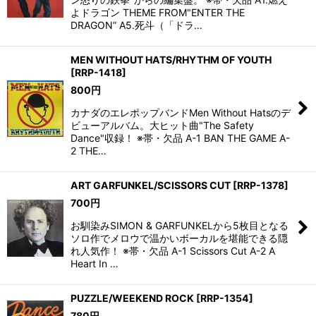
よドラゴン THEME FROM"ENTER THE
DRAGON” A5.死斗（「ドラ…
MEN WITHOUT HATS/RHYTHM OF YOUTH
[
RRP-1418
]
800
円
カナダのエレポップバンドMen Without Hatsのデ
ビューアルバム。大ヒット曲"The Safety
Dance"収録！ ※帯・欠品 A-1 BAN THE GAME A-
2 THE…
ART GARFUNKEL/SCISSORS CUT
[
RRP-1378
]
700
円
お馴染みSIMON & GARFUNKELから5枚目となる
ソロ作でメロウで温かいボーカルを堪能できる隠
れ人気作！ ※帯・欠品 A-1 Scissors Cut A-2 A
Heart In …
PUZZLE/WEEKEND ROCK
[
RRP-1354
]
780
円