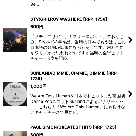
Be…
STYX/KILROY WAS HERE
[
RRP-1756
]
600
円
『ドモ、アリガト、ミスターロボット』でおなじ
み、Styxの83年作品。当時の日本でもやはりこの
日本語の歌詞が話題になったそうです。内容的に
キワモノかと思われがちですが当時の全米ヒット
チャート3位を記録…
SUNLAND/GIMMIE, GIMMIE, GIMMIE
[
RRP-
1739
]
1,000
円
We Are Only Humanが日本でもヒットした南国初
Dance PopユニットSunlandによるアナザーヒッ
ト。こちらも「We Are Only Human」にも負けな
いキャッチーさで夏にピ…
PAUL SIMON/GREATEST HITS
[
RRP-1723
]
800
円