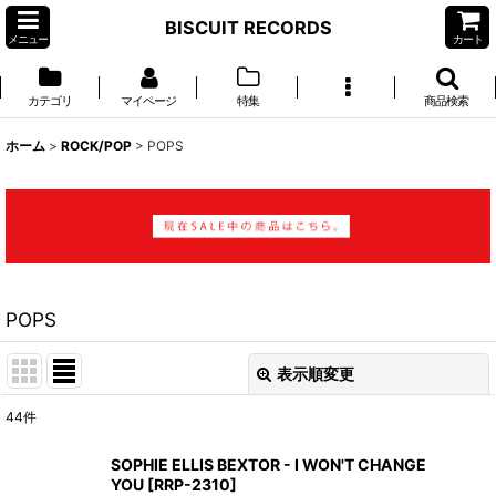
BISCUIT RECORDS
メニュー
カート
カテゴリ
マイページ
特集
商品検索
ホーム
>
ROCK/POP
>
POPS
POPS
表示順変更
閉じる
44
件
表示数
:
SOPHIE ELLIS BEXTOR - I WON'T CHANGE
YOU
[
RRP-2310
]