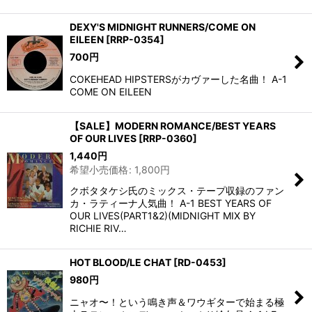
DEXY'S MIDNIGHT RUNNERS/COME ON
EILEEN
[
RRP-0354
]
700
円
COKEHEAD HIPSTERSがカヴァーした名曲！ A-1
COME ON EILEEN
【SALE】MODERN ROMANCE/BEST YEARS
OF OUR LIVES
[
RRP-0360
]
1,440
円
希望小売価格
:
1,800
円
クボタタケシ氏のミックス・テープ収録のファン
カ・ラティーナ人気曲！ A-1 BEST YEARS OF
OUR LIVES(PART1&2)(MIDNIGHT MIX BY
RICHIE RIV…
HOT BLOOD/LE CHAT
[
RD-0453
]
980
円
ニャオ〜！という鳴き声＆ワウギターで始まる極