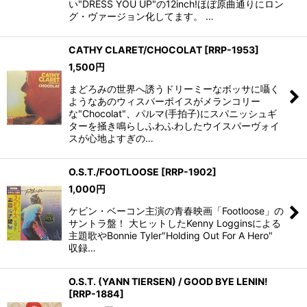
い"DRESS YOU UP"の12inch!ほぼ原曲通りにロン
グ・ヴァージョン化してます。 …
CATHY CLARET/CHOCOLAT
[
RRP-1953
]
1,500
円
まどろみの世界へ誘うドリーミーなボッサに囁く
ようなあのウィスパーボイスがメランコリー
な"Chocolat"、パルマ(手拍子)にスパニッシュギ
ターを掻き鳴らしふわふわしたウイスパーヴォイ
スが心地よすぎの…
O.S.T./FOOTLOOSE
[
RRP-1902
]
1,000
円
ケビン・ベーコン主演の青春映画「Footloose」の
サントラ盤！ 大ヒットしたKenny Logginsによる
主題歌やBonnie Tyler"Holding Out For A Hero"
収録…
O.S.T. (YANN TIERSEN) / GOOD BYE LENIN!
[
RRP-1884
]