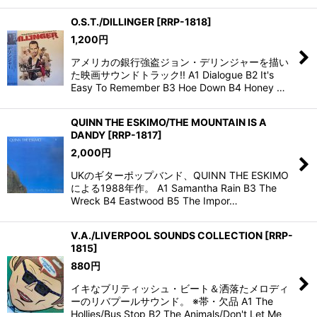
O.S.T./DILLINGER
[
RRP-1818
]
1,200
円
アメリカの銀行強盗ジョン・デリンジャーを描い
た映画サウンドトラック!! A1 Dialogue B2 It's
Easy To Remember B3 Hoe Down B4 Honey …
QUINN THE ESKIMO/THE MOUNTAIN IS A
DANDY
[
RRP-1817
]
2,000
円
UKのギターポップバンド、QUINN THE ESKIMO
による1988年作。 A1 Samantha Rain B3 The
Wreck B4 Eastwood B5 The Impor…
V.A./LIVERPOOL SOUNDS COLLECTION
[
RRP-
1815
]
880
円
イキなブリティッシュ・ビート＆洒落たメロディ
ーのリバプールサウンド。 ※帯・欠品 A1 The
Hollies/Bus Stop B2 The Animals/Don't Let Me