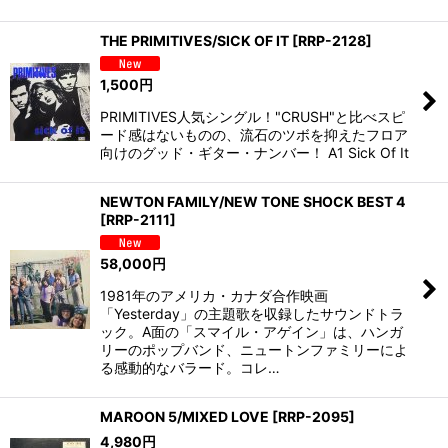
THE PRIMITIVES/SICK OF IT
[
RRP-2128
]
1,500
円
PRIMITIVES人気シングル！"CRUSH"と比べスピ
ード感はないものの、流石のツボを抑えたフロア
向けのグッド・ギター・ナンバー！ A1 Sick Of It
NEWTON FAMILY/NEW TONE SHOCK BEST 4
[
RRP-2111
]
58,000
円
1981年のアメリカ・カナダ合作映画
「Yesterday」の主題歌を収録したサウンドトラ
ック。A面の「スマイル・アゲイン」は、ハンガ
リーのポップバンド、ニュートンファミリーによ
る感動的なバラード。コレ…
MAROON 5/MIXED LOVE
[
RRP-2095
]
4,980
円