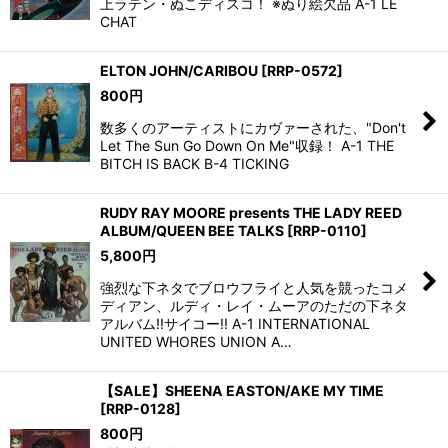
上ラテン・ぬこディスコ！ ※ぬり絵欠品 A-1 LE
CHAT
ELTON JOHN/CARIBOU
[
RRP-0572
]
800
円
数多くのアーティストにカヴァーされた、"Don't
Let The Sun Go Down On Me"収録！ A-1 THE
BITCH IS BACK B-4 TICKING
RUDY RAY MOORE presents THE LADY REED
ALBUM/QUEEN BEE TALKS
[
RRP-0110
]
5,800
円
強烈な下ネタでブロウフライと人気を競ったコメ
ディアン、ルディ・レイ・ムーアのただの下ネタ
アルバム!!サイコー!! A-1 INTERNATIONAL
UNITED WHORES UNION A…
【SALE】SHEENA EASTON/AKE MY TIME
[
RRP-0128
]
800
円