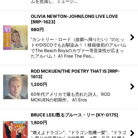
ムを意識し、ミュージ…
OLIVIA NEWTON-JOHN/LONG LIVE LOVE
[
RRP-1623
]
980
円
”カントリー・ロード（故郷へ帰りたい）”のヒッ
トやDISCOでもお馴染み！！移籍後初のアルバム
でThe Beach Boysのカヴァー等音楽性が広まっ
たアルバム！ A1 Free The Peo…
ROD MCKUEN/THE POETRY THAT IS
[
RRP-
1613
]
1,200
円
60年代アメリカで最も売れた詩人、ROD
MCKUENの初期作。 A1 Eros
BRUCE LEE/甦るブルース・リー
[
KY-0175
]
1,800
円
"燃えよドラゴン"、"ドラゴン危機一髪"、"ドラゴ
ン怒りの鉄拳"からの編集盤。 ※帯・欠品 A1.燃え