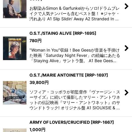
お馴染みSimon & Garfunkelからソロ!ドラムブレ
イクで人気ナンバーも含むベスト盤！ ※ジャケ・
汚れあり A1 Slip Slidin' Away A2 Stranded In …
O.S.T./STAING ALIVE
[
RRP-1695
]
780
円
"Woman In You"収録！Bee Geesが音楽を手掛け
た映画「Saturday Night Fever」の続編にあたる
「Staying Alive」サントラ盤。 A1 Bee Gees…
O.S.T./MARIE ANTOINETTE
[
RRP-1697
]
39,800
円
ソフィア・コッポラが初監督作『ヴァージン・ス
ーサイズ』に続いて撮影したマリー・アントワネ
ットの伝記映画『マリー・アントワネット』のサ
ウンドトラック! オリジナル盤 A1 SIOUXSIE & …
ARMY OF LOVERS/CRUCIFIED
[
RRP-1667
]
1,000
円