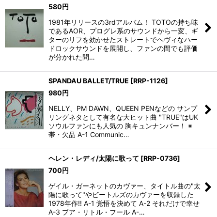
580
円
1981年リリースの3rdアルバム！ TOTOの持ち味
であるAOR、プログレ系のサウンドから一変、ギ
ターのリフを効かせたストレートでヘヴィなハー
ドロックサウンドを展開し、ファンの間でも評価
が分かれた問…
SPANDAU BALLET/TRUE
[
RRP-1126
]
980
円
NELLY、PM DAWN、QUEEN PENなどの サンプ
リングネタとして有名な大ヒット曲 "TRUE"はUK
ソウルファンにも人気の 胸キュンナンバー！ ※
帯・欠品 A-1 Communic…
ヘレン・レディ/太陽に歌って
[
RRP-0736
]
700
円
ゲイル・ガーネットのカヴァー、タイトル曲の"太
陽に歌って"やビートルズのカヴァーを収録した
1978年作!! A-1 覚悟を決めて A-2 それだけで幸せ
A-3 プア・リトル・フール A-…