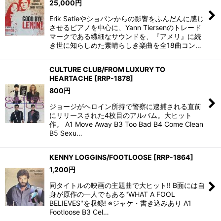
25,000
円
Erik Satieやショパンからの影響をふんだんに感じ
させるピアノを中心に、Yann Tiersenのトレード
マークである繊細なサウンドを、『アメリ』に続
き世に知らしめた素晴らしき楽曲を全18曲コン…
CULTURE CLUB/FROM LUXURY TO
HEARTACHE
[
RRP-1878
]
800
円
ジョージがヘロイン所持で警察に逮捕される直前
にリリースされた4枚目のアルバム。大ヒット
作。 A1 Move Away B3 Too Bad B4 Come Clean
B5 Sexu…
KENNY LOGGINS/FOOTLOOSE
[
RRP-1864
]
1,200
円
同タイトルの映画の主題曲で大ヒット!! B面には自
身が原作の一人でもある"WHAT A FOOL
BELIEVES"を収録! ※ジャケ・書き込みあり A1
Footloose B3 Cel…