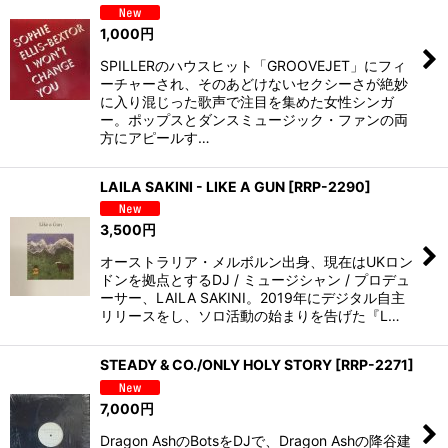
並び順
:
1,000
円
絞り込む
SPILLERのハウスヒット「GROOVEJET」にフィ
ーチャーされ、そのあどけないセクシーさが絶妙
に入り混じった歌声で注目を集めた女性シンガ
ー。ポップスとダンスミュージック・ファンの両
方にアピールす…
LAILA SAKINI - LIKE A GUN
[
RRP-2290
]
3,500
円
オーストラリア・メルボルン出身、現在はUKロン
ドンを拠点とするDJ / ミュージシャン / プロデュ
ーサー、LAILA SAKINI。2019年にデジタル自主
リリースをし、ソロ活動の始まりを告げた『L…
STEADY & CO./ONLY HOLY STORY
[
RRP-2271
]
7,000
円
Dragon AshのBotsをDJで、Dragon Ashの降谷建