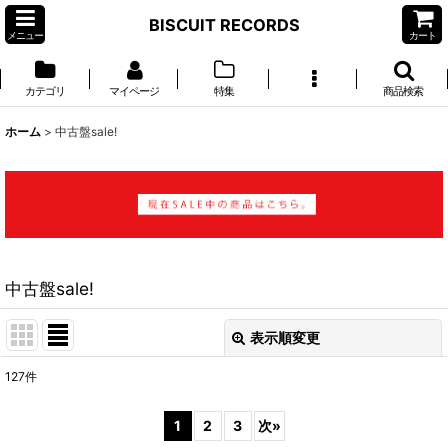
BISCUIT RECORDS
メニュー
カート
カテゴリ
マイページ
特集
商品検索
ホーム
>
中古盤sale!
中古盤sale!
表示順変更
閉じる
127
件
表示数
:
1
2
3
次
»