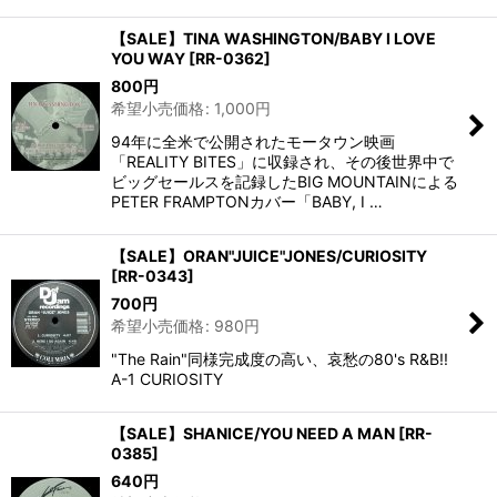
【SALE】TINA WASHINGTON/BABY I LOVE
YOU WAY
[
RR-0362
]
800
円
希望小売価格
:
1,000
円
94年に全米で公開されたモータウン映画
「REALITY BITES」に収録され、その後世界中で
ビッグセールスを記録したBIG MOUNTAINによる
PETER FRAMPTONカバー「BABY, I …
【SALE】ORAN"JUICE"JONES/CURIOSITY
[
RR-0343
]
700
円
希望小売価格
:
980
円
"The Rain"同様完成度の高い、哀愁の80's R&B!!
A-1 CURIOSITY
【SALE】SHANICE/YOU NEED A MAN
[
RR-
0385
]
640
円