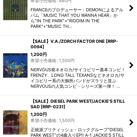
希望小売価格
:
680
円
FRANCEのプロデューサー：DEMONによるアル
バム「MUSIC THAT YOU WANNA HEAR」か
ら"IN THE PARK"+"RIDDIM IN THE
PARK"+"MUSIC TH…
【SALE】V.A./ZORCH FACTOR ONE
[
RRP-
0094
]
1,200
円
希望小売価格
:
1,500
円
NERVOUS発ネオロカ/サイコビリー基本コンピ！
FRENZY、LONG TALL TEXANSなどネオロカ/サ
イコビリー系の大御所バンドがズラリと並ぶ
NERVOUSの人気コンピ・シリーズ第一弾！ …
【SALE】DIESEL PARK WEST/JACKIE'S STILL
SAD
[
RRP-0231
]
1,200
円
希望小売価格
:
1,500
円
正統派ブリティッシュ・ロックグループ"DIESEL
PARK WEST"の4曲入りEP!! A-1 JACKIE'S STILL