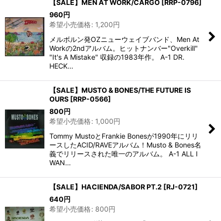
【SALE】MEN AT WORK/CARGO
[
RRP-0796
]
960
円
希望小売価格
:
1,200
円
メルボルン発OZニューウェイブバンド、Men At
Workの2ndアルバム。ヒットナンバー"Overkill"
"It's A Mistake" 収録の1983年作。 A-1 DR.
HECK…
【SALE】MUSTO & BONES/THE FUTURE IS
OURS
[
RRP-0566
]
800
円
希望小売価格
:
1,000
円
Tommy MustoとFrankie Bonesが1990年にリリ
ースしたACID/RAVEアルバム！Musto & Bones名
義でリリースされた唯一のアルバム。 A-1 ALL I
WAN…
【SALE】HACIENDA/SABOR PT.2
[
RJ-0721
]
640
円
希望小売価格
:
800
円