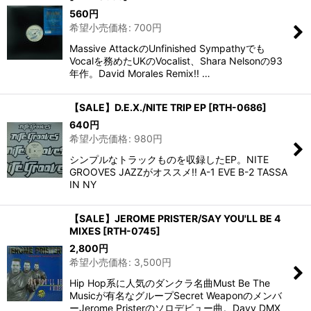
560
円
希望小売価格
:
700
円
Massive AttackのUnfinished Sympathyでも
Vocalを務めたUKのVocalist、Shara Nelsonの93
年作。David Morales Remix!! …
【SALE】D.E.X./NITE TRIP EP
[
RTH-0686
]
640
円
希望小売価格
:
980
円
シンプルなトラックものを収録したEP。NITE
GROOVES JAZZがオススメ!! A-1 EVE B-2 TASSA
IN NY
【SALE】JEROME PRISTER/SAY YOU'LL BE 4
MIXES
[
RTH-0745
]
2,800
円
希望小売価格
:
3,500
円
Hip Hop系に人気のダンクラ名曲Must Be The
Musicが有名なグループSecret Weaponのメンバ
ーJerome Pristerのソロデビュー曲。Davy DMX