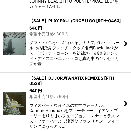
JOHNNY BLASはTITO PUENTE"PICADILLO"を
カヴァー!! A-1 L…
【SALE】PLAY PAUL/ONCE U GO
[
RTH-0463
]
640
円
希望小売価格
:
800
円
ダフト・パンク、ギィの弟、大人気プレイ・ポー
ル!!お馴染みフレンチ・タッチ名門Black Jackか
ら!!「ポップ・コーン」を彷彿させる80'Sアシッ
ド・ディスコ〜エレクトロど真ん中のシンセ・リ
フが畳…
【SALE】DJ JORJ/FANATIX REMIXES
[
RTH-
0528
]
640
円
希望小売価格
:
780
円
ウィスパー・ヴォイスの女性ヴォーカル、
Carmen Hendricksをフィーチャー。イアン・プ
ーリーよりも甘いフュージョン・マナーとラスマ
ス・ファーバーより流麗なブラジリアン・フィー
リングにうっとり…