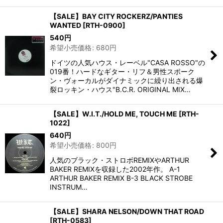
【SALE】BAY CITY ROCKERZ/PANTIES
WANTED
[
RTH-0900
]
540
円
希望小売価格
:
680
円
ドイツの人気ハウス・レーベル"CASA ROSSO"の
019番！ハードなギター・リフ＆男性スポーク
ン・ヴォーカルがダイナミックに繰り出される爆
裂ロッキン・ハウス"B.C.R. ORIGINAL MIX…
【SALE】W.I.T./HOLD ME, TOUCH ME
[
RTH-
1022
]
640
円
希望小売価格
:
800
円
人気のブラック・ストロボREMIXやARTHUR
BAKER REMIXを収録した2002年作。 A-1
ARTHUR BAKER REMIX B-3 BLACK STROBE
INSTRUM…
【SALE】SHARA NELSON/DOWN THAT ROAD
[
RTH-0583
]