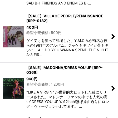
SAD B-1 FRIENDS AND ENEMIES B-…
【SALE】VILLAGE PEOPLE/RENAISSANCE
[
RRP-0182
]
400
円
希望小売価格
:
500
円
ゲイ受けを狙って登場した、Y.M.C.A.が有名な彼
らの1981年のアルバム。ジャケもキツイが帯もキ
ツイ... A-1 DO YOU WANNA SPEND THE NIGHT
A-3 FIR…
【SALE】MADONNA/DRESS YOU UP
[
RRP-
0366
]
960
円
希望小売価格
:
1,200
円
"LIKE A VIRGIN" が世界的大ヒットした後にリリ
ースされた、マドンナ・ファンの中でも人気の高
い"DRESS YOU UP"の12inch!ほぼ原曲通りにロン
グ・ヴァージョン化してます。 …