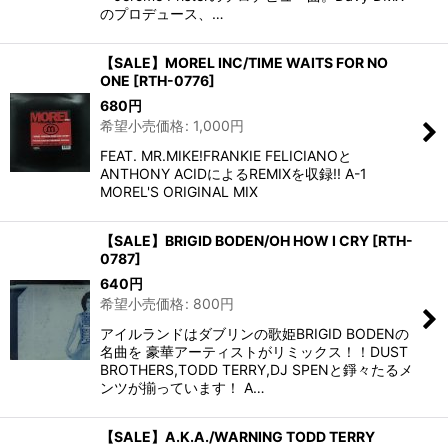
のプロデュース、…
【SALE】MOREL INC/TIME WAITS FOR NO
ONE
[
RTH-0776
]
680
円
希望小売価格
:
1,000
円
FEAT. MR.MIKE!FRANKIE FELICIANOと
ANTHONY ACIDによるREMIXを収録!! A-1
MOREL'S ORIGINAL MIX
【SALE】BRIGID BODEN/OH HOW I CRY
[
RTH-
0787
]
640
円
希望小売価格
:
800
円
アイルランドはダブリンの歌姫BRIGID BODENの
名曲を 豪華アーティストがリミックス！！DUST
BROTHERS,TODD TERRY,DJ SPENと錚々たるメ
ンツが揃っています！ A…
【SALE】A.K.A./WARNING TODD TERRY