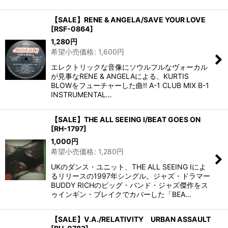
【SALE】RENE & ANGELA/SAVE YOUR LOVE
[
RSF-0864
]
1,280
円
希望小売価格
:
1,600
円
エレクトリックな音像にソウルフルなヴォーカル
が見事なRENE & ANGELAによる、KURTIS
BLOWをフューチャーした曲!! A-1 CLUB MIX B-1
INSTRUMENTAL…
【SALE】THE ALL SEEING I/BEAT GOES ON
[
RH-1797
]
1,000
円
希望小売価格
:
1,280
円
UKのダンス・ユニット、THE ALL SEEING Iによ
るリリースの1997年シングル。ジャズ・ドラマー
BUDDY RICHのビッグ・バンド・ジャズ傑作をス
ゥインギン・ブレイクでカバーした「BEA…
【SALE】V.A./RELATIVITY URBAN ASSAULT