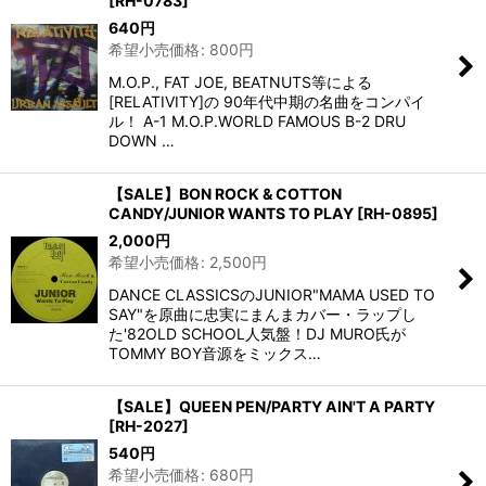
[
RH-0783
]
640
円
希望小売価格
:
800
円
M.O.P., FAT JOE, BEATNUTS等による
[RELATIVITY]の 90年代中期の名曲をコンパイ
ル！ A-1 M.O.P.WORLD FAMOUS B-2 DRU
DOWN …
【SALE】BON ROCK & COTTON
CANDY/JUNIOR WANTS TO PLAY
[
RH-0895
]
2,000
円
希望小売価格
:
2,500
円
DANCE CLASSICSのJUNIOR"MAMA USED TO
SAY"を原曲に忠実にまんまカバー・ラップし
た'82OLD SCHOOL人気盤！DJ MURO氏が
TOMMY BOY音源をミックス…
【SALE】QUEEN PEN/PARTY AIN'T A PARTY
[
RH-2027
]
540
円
希望小売価格
:
680
円