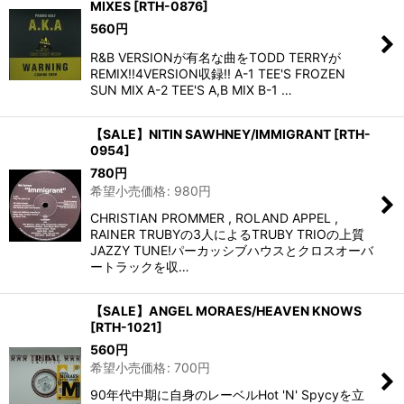
MIXES
[
RTH-0876
]
560
円
R&B VERSIONが有名な曲をTODD TERRYが
REMIX!!4VERSION収録!! A-1 TEE'S FROZEN
SUN MIX A-2 TEE'S A,B MIX B-1 …
【SALE】NITIN SAWHNEY/IMMIGRANT
[
RTH-
0954
]
780
円
希望小売価格
:
980
円
CHRISTIAN PROMMER , ROLAND APPEL ,
RAINER TRUBYの3人によるTRUBY TRIOの上質
JAZZY TUNE!パーカッシブハウスとクロスオーバ
ートラックを収…
【SALE】ANGEL MORAES/HEAVEN KNOWS
[
RTH-1021
]
560
円
希望小売価格
:
700
円
90年代中期に自身のレーベルHot 'N' Spycyを立