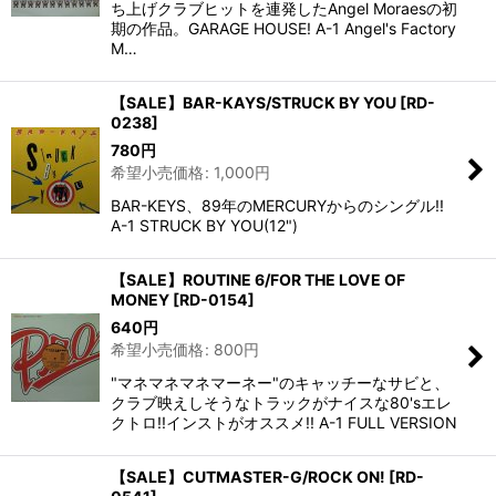
ち上げクラブヒットを連発したAngel Moraesの初
期の作品。GARAGE HOUSE! A-1 Angel's Factory
M…
【SALE】BAR-KAYS/STRUCK BY YOU
[
RD-
0238
]
780
円
希望小売価格
:
1,000
円
BAR-KEYS、89年のMERCURYからのシングル!!
A-1 STRUCK BY YOU(12")
【SALE】ROUTINE 6/FOR THE LOVE OF
MONEY
[
RD-0154
]
640
円
希望小売価格
:
800
円
"マネマネマネマーネー"のキャッチーなサビと、
クラブ映えしそうなトラックがナイスな80'sエレ
クトロ!!インストがオススメ!! A-1 FULL VERSION
【SALE】CUTMASTER-G/ROCK ON!
[
RD-