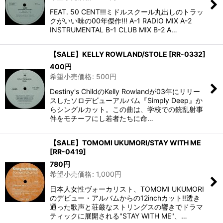
FEAT. 50 CENT!!!ミドルスクール丸出しのトラッ
クがいい味の00年傑作!!! A-1 RADIO MIX A-2
INSTRUMENTAL B-1 CLUB MIX B-2 A…
【SALE】KELLY ROWLAND/STOLE
[
RR-0332
]
400
円
希望小売価格
:
500
円
Destiny's ChildのKelly Rowlandが03年にリリー
スしたソロデビューアルバム『Simply Deep』か
らシングルカット。この曲は、学校での銃乱射事
件をモチーフにし若者たちに命…
【SALE】TOMOMI UKUMORI/STAY WITH ME
[
RR-0419
]
780
円
希望小売価格
:
1,000
円
日本人女性ヴォーカリスト、TOMOMI UKUMORI
のデビュー・アルバムからの12inchカット!!透き
通った歌声と荘厳なストリングスの響きでドラマ
ティックに展開される"STAY WITH ME"、…