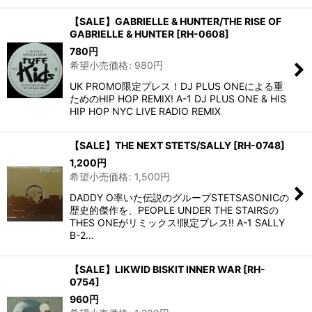
【SALE】GABRIELLE & HUNTER/THE RISE OF
GABRIELLE & HUNTER
[
RH-0608
]
780
円
希望小売価格
:
980
円
UK PROMO限定プレス！DJ PLUS ONEによる重
ためのHIP HOP REMIX! A-1 DJ PLUS ONE & HIS
HIP HOP NYC LIVE RADIO REMIX
【SALE】THE NEXT STETS/SALLY
[
RH-0748
]
1,200
円
希望小売価格
:
1,500
円
DADDY O率いた伝説のグループSTETSASONICの
歴史的傑作を、PEOPLE UNDER THE STAIRSの
THES ONEがリミックス!限定プレス!! A-1 SALLY
B-2…
【SALE】LIKWID BISKIT INNER WAR
[
RH-
0754
]
960
円