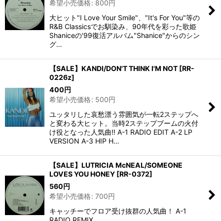
希望小売価格
:
800
円
大ヒット"I Love Your Smile"、"It's For You"等の
R&B Classicsでお馴染み、90年代を彩った歌姫
Shaniceの'99復活アルバム"Shanice"からのシン
グ…
【SALE】KANDI/DON'T THINK I'M NOT
[
RR-
0226z
]
400
円
希望小売価格
:
500
円
ユッタリした哀愁漂う雰囲気が一転2ステップへ
と変わる大ヒット。当時2ステップブームの火付
け役となった人気曲!! A-1 RADIO EDIT A-2 LP
VERSION A-3 HIP H…
【SALE】LUTRICIA McNEAL/SOMEONE
LOVES YOU HONEY
[
RR-0372
]
560
円
希望小売価格
:
700
円
キャッチーでフロア受け抜群の人気曲！ A-1
RADIO REMIX