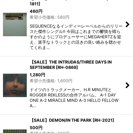
1811
]
460
円
希望小売価格
:
580
円
SEQUENCEなるインディーレーベルからのリリー
スた傑作シングル!! 今回はこれまでの鬱憤を晴ら
すかのようにプロデューサーにMEGAHERTZを迎
え、派手なトラックとの活きの良い絡みを聴かせ
てくれま…
【SALE】THE INTRUDAS/THREE DAYS IN
SEPTEMBER
[
RH-0869
]
1,280
円
希望小売価格
:
1,600
円
ドイツのトラックメーカー、H.R MINUTEと
ROGGER REKLESSの合作アルバム。 A-1 DAY
ONE A-2 MIRACLE MIND A-3 HELLO FELLOW
A…
【SALE】DEMON/IN THE PARK
[
RH-2021
]
500
円