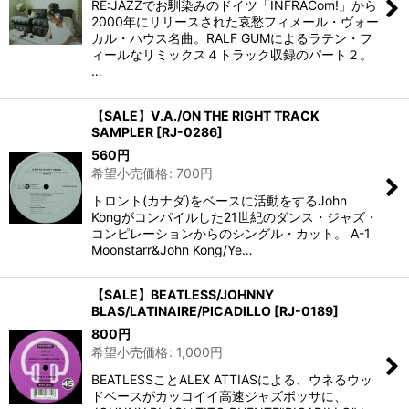
RE:JAZZでお馴染みのドイツ「INFRACom!」から
2000年にリリースされた哀愁フィメール・ヴォー
カル・ハウス名曲。RALF GUMによるラテン・フ
ィールなリミックス４トラック収録のパート２。
…
【SALE】V.A./ON THE RIGHT TRACK
SAMPLER
[
RJ-0286
]
560
円
希望小売価格
:
700
円
トロント(カナダ)をベースに活動をするJohn
Kongがコンパイルした21世紀のダンス・ジャズ・
コンピレーションからのシングル・カット。 A-1
Moonstarr&John Kong/Ye…
【SALE】BEATLESS/JOHNNY
BLAS/LATINAIRE/PICADILLO
[
RJ-0189
]
800
円
希望小売価格
:
1,000
円
BEATLESSことALEX ATTIASによる、ウネるウッ
ドベースがカッコイイ高速ジャズボッサに、