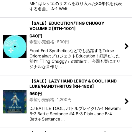
ME" はレゲエのリズムを取り入れた80年代を代表
する名曲。 A-1 Whit…
【SALE】EDUCUTION/TING CHUGGY
VOLUME 2
[
RTH-1001
]
640
円
希望小売価格
:
800
円
Front End Syntheticsなどでも活躍するToirse
OriordainのプロジェクトEducution！好評だった
前作「Ting Chuggy」の続編で、今回も実にオリ
ジナルな音作り…
【SALE】LAZY HAND LEROY & COOL HAND
LUKE/HANDTHRITUS
[
RH-1809
]
960
円
希望小売価格
:
1,200
円
DJ BATTLE TOOL, バトルブレイク! A-1 Newami
B-2 Battle Sentance #4 B-3 Plain Jane B-4
Battle Sentance …