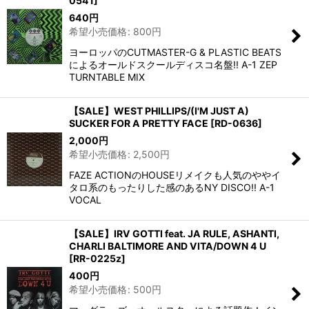
0541
]
640
円
希望小売価格
:
800
円
ヨーロッパのCUTMASTER-G & PLASTIC BEATS
によるオールドスクールディスコ名盤!! A-1 ZEP
TURNTABLE MIX
【SALE】WEST PHILLIPS/(I'M JUST A)
SUCKER FOR A PRETTY FACE
[
RD-0636
]
2,000
円
希望小売価格
:
2,500
円
FAZE ACTIONのHOUSEリメイクも人気のややイ
タロ系のもったりした感のあるNY DISCO!! A-1
VOCAL
【SALE】IRV GOTTI feat. JA RULE, ASHANTI,
CHARLI BALTIMORE AND VITA/DOWN 4 U
[
RR-0225z
]
400
円
希望小売価格
:
500
円