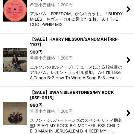
希望小売価格
:
1,200
円
アルバム「FREEDOM」からのカット。「BUDDY
MILES」をヴォーカルに迎えた１枚。 A-1 THE
COOL-WHIP MIX
【SALE】HARRY NILSSON/SANDMAN
[
RRP-
1107
]
960
円
希望小売価格
:
1,200
円
ニルソンのセルフ・プロデュースによる12枚目の
アルバム。レオン・ラッセル参加。 A-1 I'll Take
A Tango B-2 How To Write A Song B-3 Jesus…
【SALE】SWAN SILVERTONES/MY ROCK
[
RSF-0915
]
960
円
希望小売価格
:
1,200
円
スワン・シルバートーンズのスペシャリティ期名
盤LP! A-1 MY ROCK B-2 MOTHERLESS CHILD
B-3 MAN IN JERUSALEM B-4 KEEP MY H…