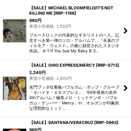
並び順
:
【SALE】MICHAEL BLOOMFIELD/IT'S NOT
KILLING ME
[
RRP-1166
]
絞り込む
960
円
希望小売価格
:
1,200
円
ブルースロックの代表的なギタリストの一人。記
念すべき第一弾のソロ・アルバムで、『永遠のフ
ィルモア・ウェスト』の後に録音されたスタジオ
作品。 A-1 If You See My Baby B-2…
【SALE】OHIO EXPRESS/MERCY
[
RRP-0713
]
2,240
円
希望小売価格
:
2,800
円
名門ブッダ社看板バブルガム・ポップ・グループ
「オハイオ・エキスプレス」、’69年発表の名作
4thアルバム！極美メロ・ミッドテンポ・バブル
ガム・ナンバー「Mercy」や、オルガンが印象的
な理想的なミッド…
【SALE】SANTANA/VERACRUZ
[
RRP-0663
]
960
円