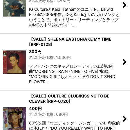
希望小売価格
:
1,200
円
IG CultureとKaidi Tathamのユニット、Likwid
Biskitの2005年作。IGとKaidiなりの反戦ソングと
いうことで、ポエトリー・リーディングとラップ
のMCの中間的なヴォー…
【SALE】SHEENA EASTON/AKE MY TIME
[
RRP-0128
]
800
円
希望小売価格
:
1,000
円
ソフトバンクのキャメロン・ディアス出演CM
曲"MORNING TRAIN (NINE TO FIVE)"収録。
"MODERN GIRL"も大ヒット! A-1 DON'T SEND
FLOWER…
【SALE】CULTURE CLUB/KISSING TO BE
CLEVER
[
RRP-0720
]
400
円
希望小売価格
:
680
円
80'S映画「ウエディング・シンガー」でも 印象的
に使われた"DO YOU REALLY WANT TO HURT