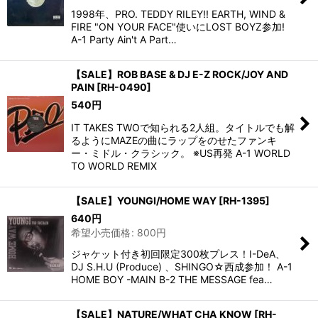
1998年、PRO. TEDDY RILEY!! EARTH, WIND &
FIRE "ON YOUR FACE"使いにLOST BOYZ参加!
A-1 Party Ain't A Part…
【SALE】ROB BASE & DJ E-Z ROCK/JOY AND
PAIN
[
RH-0490
]
540
円
IT TAKES TWOで知られる2人組。タイトルでも解
るようにMAZEの曲にラップをのせたファンキ
ー・ミドル・クラシック。 ※US再発 A-1 WORLD
TO WORLD REMIX
【SALE】YOUNGI/HOME WAY
[
RH-1395
]
640
円
希望小売価格
:
800
円
ジャケット付き初回限定300枚プレス！I-DeA、
DJ S.H.U (Produce) 、SHINGO☆西成参加！ A-1
HOME BOY -MAIN B-2 THE MESSAGE fea…
【SALE】NATURE/WHAT CHA KNOW
[
RH-