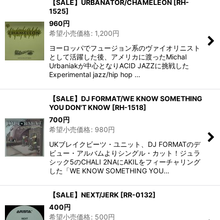
【SALE】URBANATOR/CHAMELEON
[
RH-
1525
]
960
円
希望小売価格
:
1,200
円
ヨーロッパでフュージョン系のヴァイオリニスト
として活躍した後、アメリカに渡ったMichal
Urbaniakが中心となりACID JAZZに挑戦した
Experimental jazz/hip hop …
【SALE】DJ FORMAT/WE KNOW SOMETHING
YOU DON'T KNOW
[
RH-1518
]
700
円
希望小売価格
:
980
円
UKブレイクビーツ・ユニット、DJ FORMATのデ
ビュー・アルバムよりシングル・カット！ジュラ
シック5のCHALI 2NAにAKILをフィーチャリング
した「WE KNOW SOMETHING YOU…
【SALE】NEXT/JERK
[
RR-0132
]
400
円
希望小売価格
:
500
円