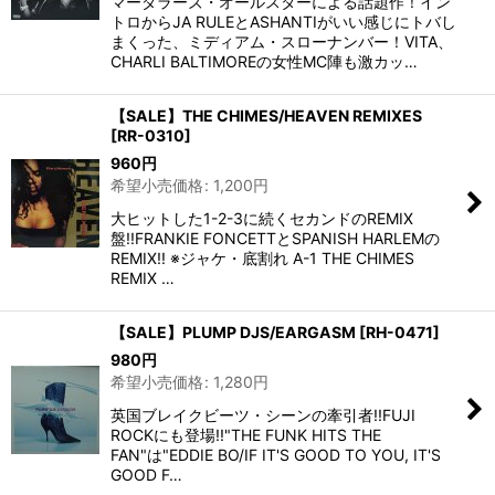
マーダラーズ・オールスターによる話題作！イン
トロからJA RULEとASHANTIがいい感じにトバし
まくった、ミディアム・スローナンバー！VITA、
CHARLI BALTIMOREの女性MC陣も激カッ…
【SALE】THE CHIMES/HEAVEN REMIXES
[
RR-0310
]
960
円
希望小売価格
:
1,200
円
大ヒットした1-2-3に続くセカンドのREMIX
盤!!FRANKIE FONCETTとSPANISH HARLEMの
REMIX!! ※ジャケ・底割れ A-1 THE CHIMES
REMIX …
【SALE】PLUMP DJS/EARGASM
[
RH-0471
]
980
円
希望小売価格
:
1,280
円
英国ブレイクビーツ・シーンの牽引者!!FUJI
ROCKにも登場!!"THE FUNK HITS THE
FAN"は"EDDIE BO/IF IT'S GOOD TO YOU, IT'S
GOOD F…