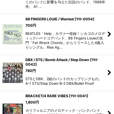
くのバンドに影響を与えた伝説のバンド、1988年
作。 A1 …
88 FINGERS LOUIE / Wanted
[
YH-0054
]
700
円
BEATLES「Help」カヴァー収録！シカゴのメロデ
ィックハードコアバンド、88 Fingers Louieの名
門「Fat Wreck Chords」からリリースした4曲入
りシングル。Rise Ag…
DBX / STS / Bomb Attack / Step Down
[
YH-
0042
]
780
円
STSとDBX、2組のバンドのカップリングもの。
A-1 STS/Step Down B-2 DBX/Bullet Proof
BRACKET/4 RARE VIBES
[
YH-0041
]
1,800
円
カリフォルニアのメロディック・パンクバンド、