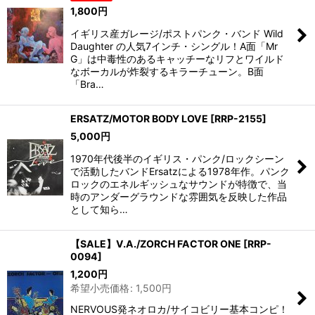
並び順
:
1,800
円
イギリス産ガレージ/ポストパンク・バンド Wild
絞り込む
Daughter の人気7インチ・シングル！A面「Mr
G」は中毒性のあるキャッチーなリフとワイルド
なボーカルが炸裂するキラーチューン。B面
「Bra…
ERSATZ/MOTOR BODY LOVE
[
RRP-2155
]
5,000
円
1970年代後半のイギリス・パンク/ロックシーン
で活動したバンドErsatzによる1978年作。パンク
ロックのエネルギッシュなサウンドが特徴で、当
時のアンダーグラウンドな雰囲気を反映した作品
として知ら…
【SALE】V.A./ZORCH FACTOR ONE
[
RRP-
0094
]
1,200
円
希望小売価格
:
1,500
円
NERVOUS発ネオロカ/サイコビリー基本コンピ！