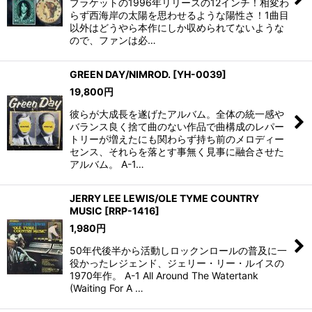
ブラケットの1996年リリースの12インチ！相変わ
らず西海岸の太陽を思わせるような陽性さ！1曲目
以外はどうやら本作にしか収められてないような
ので、ファンは必…
GREEN DAY/NIMROD.
[
YH-0039
]
19,800
円
彼らが大成長を遂げたアルバム。全体の統一感や
バランス良く捨て曲のない作品で曲構成のレパー
トリーが増えたにも関わらず持ち前のメロディー
センス、それらを落とす事無く見事に融合させた
アルバム。 A-1…
JERRY LEE LEWIS/OLE TYME COUNTRY
MUSIC
[
RRP-1416
]
1,980
円
50年代後半から活動しロックンロールの普及に一
役かったレジェンド、ジェリー・リー・ルイスの
1970年作。 A-1 All Around The Watertank
(Waiting For A …