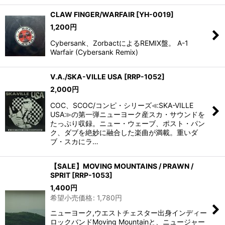
CLAW FINGER/WARFAIR
[
YH-0019
]
1,200
円
Cybersank、ZorbactによるREMIX盤。 A-1
Warfair (Cybersank Remix)
V.A./SKA-VILLE USA
[
RRP-1052
]
2,000
円
COC、SCOC/コンピ・シリーズ≪SKA-VILLE
USA≫の第一弾ニューヨーク産スカ・サウンドを
たっぷり収録。ニュー・ウェーブ、ポスト・パン
ク、ダブを絶妙に融合した楽曲が満載。重いダ
ブ・スカにラ…
【SALE】MOVING MOUNTAINS / PRAWN /
SPRIT
[
RRP-1053
]
1,400
円
希望小売価格
:
1,780
円
ニューヨーク,ウエストチェスター出身インディー
ロックバンドMoving Mountainと、ニュージャー