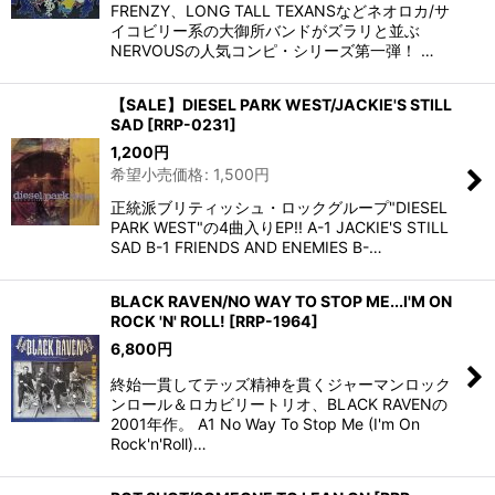
FRENZY、LONG TALL TEXANSなどネオロカ/サ
イコビリー系の大御所バンドがズラリと並ぶ
NERVOUSの人気コンピ・シリーズ第一弾！ …
【SALE】DIESEL PARK WEST/JACKIE'S STILL
SAD
[
RRP-0231
]
1,200
円
希望小売価格
:
1,500
円
正統派ブリティッシュ・ロックグループ"DIESEL
PARK WEST"の4曲入りEP!! A-1 JACKIE'S STILL
SAD B-1 FRIENDS AND ENEMIES B-…
BLACK RAVEN/NO WAY TO STOP ME...I'M ON
ROCK 'N' ROLL!
[
RRP-1964
]
6,800
円
終始一貫してテッズ精神を貫くジャーマンロック
ンロール＆ロカビリートリオ、BLACK RAVENの
2001年作。 A1 No Way To Stop Me (I'm On
Rock'n'Roll)…