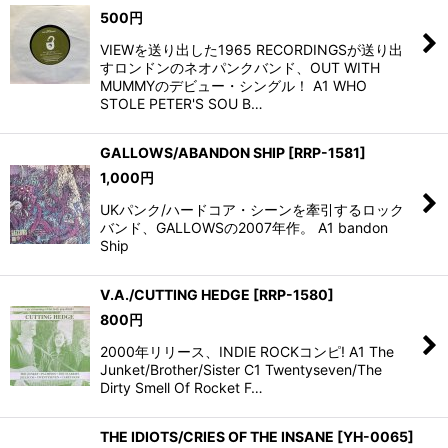
500
円
VIEWを送り出した1965 RECORDINGSが送り出
すロンドンのネオパンクバンド、OUT WITH
MUMMYのデビュー・シングル！ A1 WHO
STOLE PETER'S SOU B…
GALLOWS/ABANDON SHIP
[
RRP-1581
]
1,000
円
UKパンク/ハードコア・シーンを牽引するロック
バンド、GALLOWSの2007年作。 A1 bandon
Ship
V.A./CUTTING HEDGE
[
RRP-1580
]
800
円
2000年リリース、INDIE ROCKコンピ! A1 The
Junket/Brother/Sister C1 Twentyseven/The
Dirty Smell Of Rocket F…
THE IDIOTS/CRIES OF THE INSANE
[
YH-0065
]