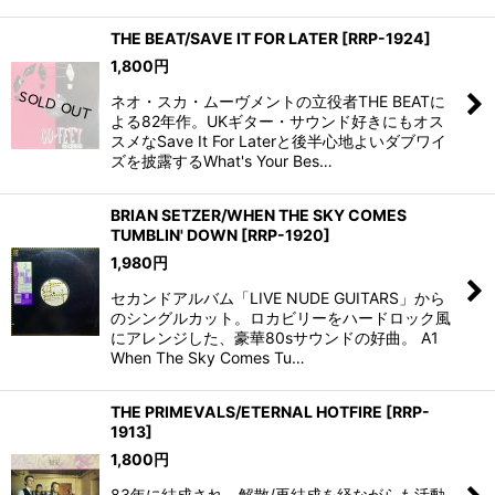
THE BEAT/SAVE IT FOR LATER
[
RRP-1924
]
1,800
円
ネオ・スカ・ムーヴメントの立役者THE BEATに
よる82年作。UKギター・サウンド好きにもオス
スメなSave It For Laterと後半心地よいダブワイ
ズを披露するWhat's Your Bes…
BRIAN SETZER/WHEN THE SKY COMES
TUMBLIN' DOWN
[
RRP-1920
]
1,980
円
セカンドアルバム「LIVE NUDE GUITARS」から
のシングルカット。ロカビリーをハードロック風
にアレンジした、豪華80sサウンドの好曲。 A1
When The Sky Comes Tu…
THE PRIMEVALS/ETERNAL HOTFIRE
[
RRP-
1913
]
1,800
円
83年に結成され、解散/再結成を経ながらも活動