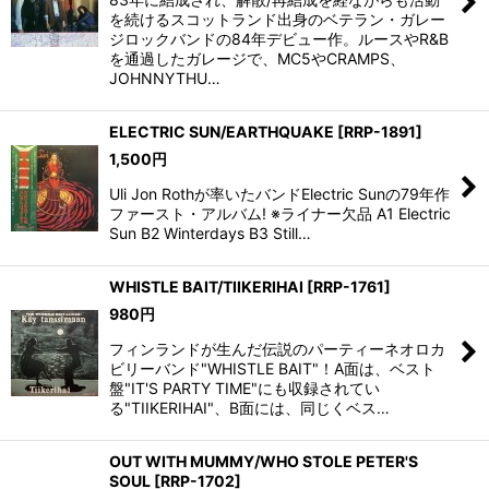
を続けるスコットランド出身のベテラン・ガレー
ジロックバンドの84年デビュー作。ルースやR&B
を通過したガレージで、MC5やCRAMPS、
JOHNNYTHU…
ELECTRIC SUN/EARTHQUAKE
[
RRP-1891
]
1,500
円
Uli Jon Rothが率いたバンドElectric Sunの79年作
ファースト・アルバム! ※ライナー欠品 A1 Electric
Sun B2 Winterdays B3 Still…
WHISTLE BAIT/TIIKERIHAI
[
RRP-1761
]
980
円
フィンランドが生んだ伝説のパーティーネオロカ
ビリーバンド"WHISTLE BAIT"！A面は、ベスト
盤"IT'S PARTY TIME"にも収録されてい
る"TIIKERIHAI"、B面には、同じくベス…
OUT WITH MUMMY/WHO STOLE PETER'S
SOUL
[
RRP-1702
]