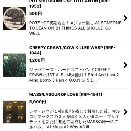
POT SHOT/SOMEONE TO LEAN ON
[
RRP-
1950
]
500
円
POTSHOT初期名曲！ ※ジャケ無し A1 SOMEONE
TO LEAN ON B1 THINGS ALL SHOULD GO
WELL
CREEPY CRAWL/COW KILLER WASP
[
RRP-
1944
]
1,200
円
ジャパニーズ・ハードコア・バンドCREEPY
CRAWLの1ST ALBUM!未開封 1 Blind And Lost 2
Mind Bomb 3 Pain 4 G.O.N.G. 5 D…
MASS/LABOUR OF LOVE
[
RRP-1941
]
5,000
円
レマ・レマが１枚のEPを残して解散した後、マル
コとマックスの２人を除く３人がダニー・ブリオ
テットを新たに迎えて結成したMASSの唯一のア
ルバム。 A1 Mass A2 Why A3 Ill …