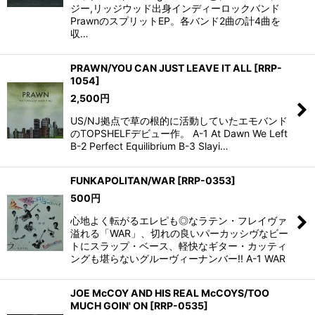
ジー,リッジウッド出身インディーロックバンド
PrawnのスプリットEP。各バンド2曲の計4曲を
収…
PRAWN/YOU CAN JUST LEAVE IT ALL
[
RRP-
1054
]
2,500
円
US/NJ拠点で草の根的に活動していたエモバンド
のTOPSHELFデビュー作。 A-1 At Dawn We Left
B-2 Perfect Equilibrium B-3 Slayi…
FUNKAPOLITAN/WAR
[
RRP-0353
]
500
円
心地よく転がるエレピも◎なラテン・フレイヴァ
溢れる「WAR」、切れの良いパーカッシヴなビー
トにスラップ・ベース、軽快なギター・カッティ
ングも堪らないグルーヴィーナンバー!! A-1 WAR
JOE McCOY AND HIS REAL McCOYS/TOO
MUCH GOIN' ON
[
RRP-0535
]