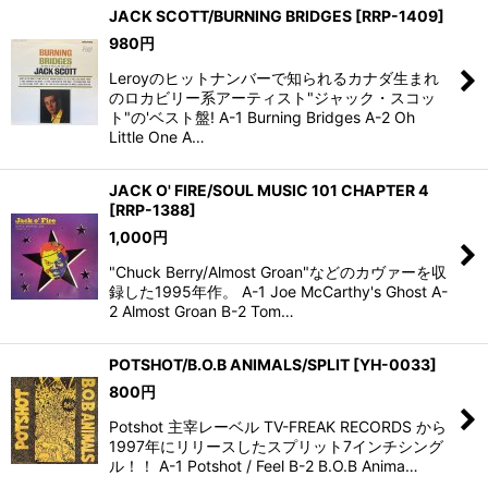
JACK SCOTT/BURNING BRIDGES
[
RRP-1409
]
980
円
Leroyのヒットナンバーで知られるカナダ生まれ
のロカビリー系アーティスト"ジャック・スコッ
ト"の'ベスト盤! A-1 Burning Bridges A-2 Oh
Little One A…
JACK O' FIRE/SOUL MUSIC 101 CHAPTER 4
[
RRP-1388
]
1,000
円
"Chuck Berry/Almost Groan"などのカヴァーを収
録した1995年作。 A-1 Joe McCarthy's Ghost A-
2 Almost Groan B-2 Tom…
POTSHOT/B.O.B ANIMALS/SPLIT
[
YH-0033
]
800
円
Potshot 主宰レーベル TV-FREAK RECORDS から
1997年にリリースしたスプリット7インチシング
ル！！ A-1 Potshot / Feel B-2 B.O.B Anima…