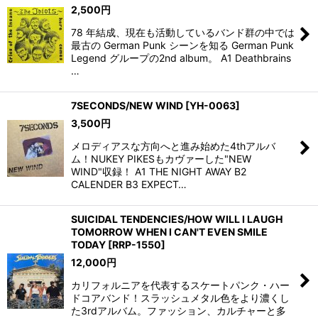
2,500
円
78 年結成、現在も活動しているバンド群の中では
最古の German Punk シーンを知る German Punk
Legend グループの2nd album。 A1 Deathbrains
…
7SECONDS/NEW WIND
[
YH-0063
]
3,500
円
メロディアスな方向へと進み始めた4thアルバ
ム！NUKEY PIKESもカヴァーした"NEW
WIND"収録！ A1 THE NIGHT AWAY B2
CALENDER B3 EXPECT…
SUICIDAL TENDENCIES/HOW WILL I LAUGH
TOMORROW WHEN I CAN'T EVEN SMILE
TODAY
[
RRP-1550
]
12,000
円
カリフォルニアを代表するスケートパンク・ハー
ドコアバンド！スラッシュメタル色をより濃くし
た3rdアルバム。ファッション、カルチャーと多