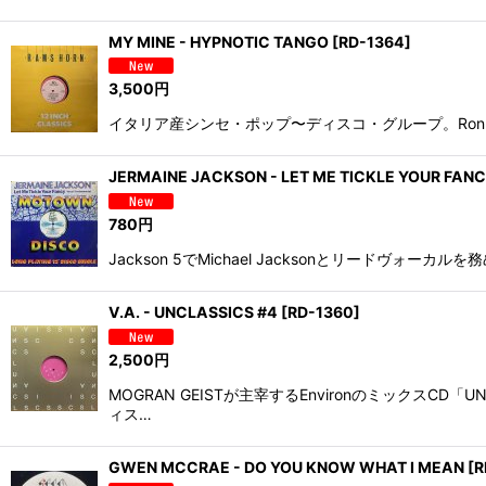
MY MINE - HYPNOTIC TANGO
[
RD-1364
]
3,500
円
イタリア産シンセ・ポップ〜ディスコ・グループ。Ron Ha
JERMAINE JACKSON - LET ME TICKLE YOUR FAN
780
円
Jackson 5でMichael Jacksonとリードヴォーカ
V.A. - UNCLASSICS #4
[
RD-1360
]
2,500
円
MOGRAN GEISTが主宰するEnvironのミック
ィス…
GWEN MCCRAE - DO YOU KNOW WHAT I MEAN
[
R