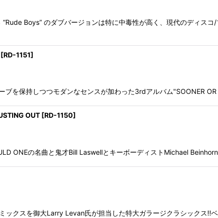
Rude Boys” のダブバージョンは特に中毒性が高く、現代のディス
[
RD-1151
]
グルーブを保持しつつモダンなセンスが加わった3rdアルバム"SOONER OR L
USTING OUT
[
RD-1150
]
D ONEの名曲と鬼才Bill LaswellとキーボーディストMichael Beinho
]
quistoが、リミックスを御大Larry Levan氏が担当した特大ガラージクラ