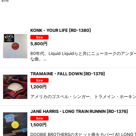
81
件
表示数
:
並び順
:
KONK - YOUR LIFE
[
RD-1380
]
5,800
円
80年代、Liquid Liquidらと共にニューヨーク
な曲。…
TRAMAINE - FALL DOWN
[
RD-1379
]
1,200
円
アメリカのゴスペル・シンガー、トラメイン・ホーキンスのファースト・シン
JANE HARRIS - LONG TRAIN RUNNIN
[
RD-1376
]
1,500
円
DOOBIE BROTHERSの大ヒット曲をカバー! A1 LONG T