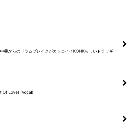
年作。中盤からのドラムブレイクがカッコイイKONKらしいドラッギー
ove) (Vocal)