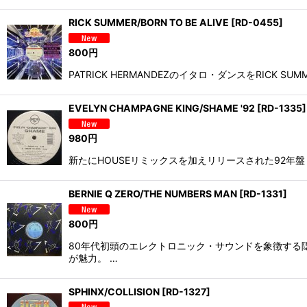
RICK SUMMER/BORN TO BE ALIVE
[
RD-0455
]
800
円
PATRICK HERMANDEZのイタロ・ダンスをRICK S
EVELYN CHAMPAGNE KING/SHAME '92
[
RD-1335
]
980
円
新たにHOUSEリミックスを加えリリースされた92年盤！ZHANE
BERNIE Q ZERO/THE NUMBERS MAN
[
RD-1331
]
800
円
80年代初頭のエレクトロニック・サウンドを象徴する隠
が魅力。 …
SPHINX/COLLISION
[
RD-1327
]