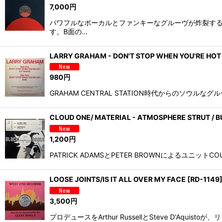
7,000
円
パワフルなボーカルとファンキーなグルーヴが炸裂する “
す。B面の…
LARRY GRAHAM - DON'T STOP WHEN YOU'RE HOT
980
円
GRAHAM CENTRAL STATION時代からのソウルな
CLOUD ONE/ MATERIAL - ATMOSPHERE STRUT / B
1,200
円
PATRICK ADAMSとPETER BROWNによるユニットCOUL
LOOSE JOINTS/IS IT ALL OVER MY FACE
[
RD-1149
3,500
円
プロデュースをArthur RussellとSteve D'A