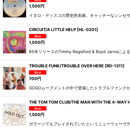
1,500
円
イタロ・ディスコの歴史的名曲。キャッチーなシンセサイザーのメロ
CIRCUIT/A LITTLE HELP
[
HL-0201
]
1,000
円
85年リリースのTimmy Regisford & Boyd Jarvisによるエ
TROUBLE FUNK/TROUBLE OVER HERE
[
RD-1311
]
700
円
GOGOムーブメントの中で登場したトラブルファンクがブーツィ
THE TOM TOM CLUB/THE MAN WITH THE 4-WAY H
1,500
円
ガラージでもプレイされていたというニューウェーヴディスコクラシ