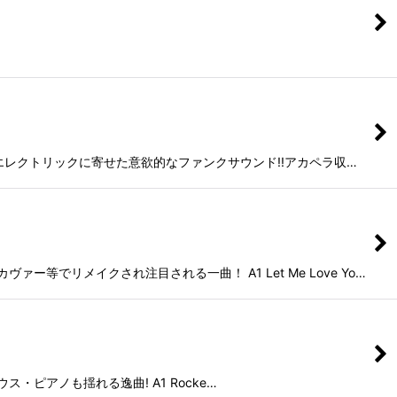
グッとエレクトリックに寄せた意欲的なファンクサウンド!!アカペラ収…
でリメイクされ注目される一曲！ A1 Let Me Love Yo…
ハウス・ピアノも揺れる逸曲! A1 Rocke…