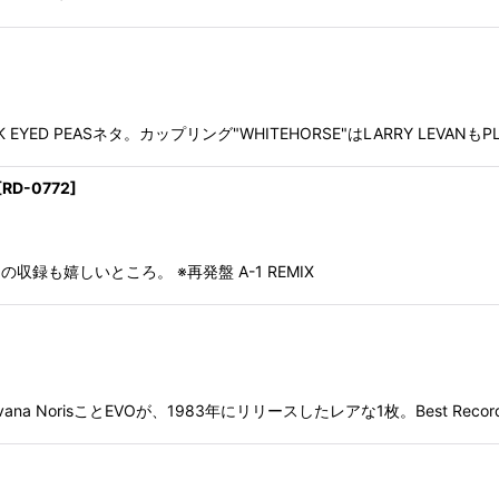
LACK EYED PEASネタ。カップリング"WHITEHORSE"はLARRY LE
[
RD-0772
]
録も嬉しいところ。 ※再発盤 A-1 REMIX
na NorisことEVOが、1983年にリリースしたレアな1枚。Best Record 