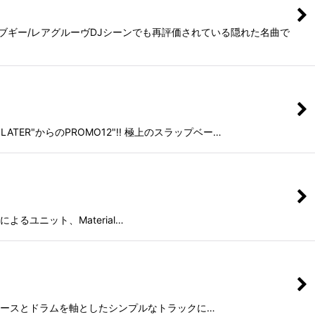
コ/ブギー/レアグルーヴDJシーンでも再評価されている隠れた名曲で
ATER"からのPROMO12"!! 極上のスラップベー…
rnによるユニット、Material…
シックス!!ベースとドラムを軸としたシンプルなトラックに…