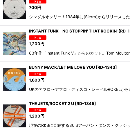
700
円
シングルオンリー！1984年に[Sierra]からリリースしたdisco
INSTANT FUNK - NO STOPPIN' THAT ROCKIN'
[
RD-
1,200
円
83年作「Instant Funk V」からのカット。To
BUNNY MACK/LET ME LOVE YOU
[
RD-1343
]
1,800
円
UKのアフロ〜アフロ・ディスコ・レーベルROKELからの
THE JETS/ROCKET 2 U
[
RD-1345
]
1,200
円
現在のR&Bに直結する80'Sアーバン・ダンス・クラシックス"R