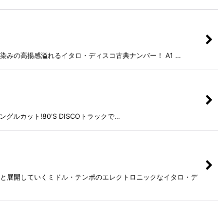
もお馴染みの高揚感溢れるイタロ・ディスコ古典ナンバー！ A1 …
シングルカット!80'S DISCOトラックで…
ーな後半へと展開していくミドル・テンポのエレクトロニックなイタロ・デ