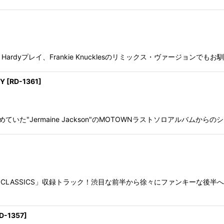
rdyプレイ、Frankie Knucklesのリミックス・ヴァージョンで
CY
[
RD-1361
]
ルを務めていた"Jermaine Jackson"のMOTOWNラストソロアルバムからの
スCD「UNCLASSICS」収録トラック！渋目な前半から徐々にファンキ
D-1357
]