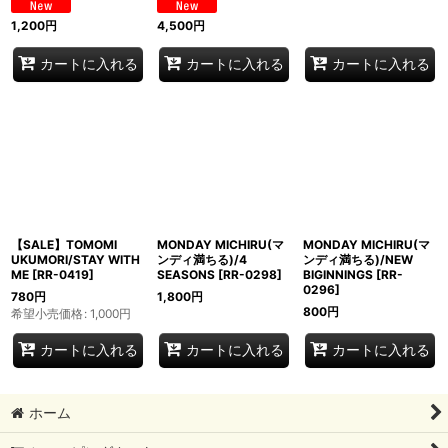
1,200
円
4,500
円
カートに入れる
カートに入れる
カートに入れる
【SALE】TOMOMI
MONDAY MICHIRU(マ
MONDAY MICHIRU(マ
UKUMORI/STAY WITH
ンディ満ちる)/4
ンディ満ちる)/NEW
ME
[
RR-0419
]
SEASONS
[
RR-0298
]
BIGINNINGS
[
RR-
0296
]
780
円
1,800
円
800
円
希望小売価格
:
1,000
円
カートに入れる
カートに入れる
カートに入れる
ホーム