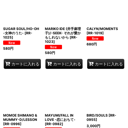
並び順
:
絞り込む
SUGAR SOUL/HO-OH
MARIKO IDE (井手麻理
CALYN/MOMENTS
-女神のうた-
[
RR-
子)/-SEEK- それが愛か
[
RR-1019
]
1025
]
もしれないから
[
RR-
1023
]
680
円
580
円
580
円
カートに入れる
カートに入れる
カートに入れる
MOMOE SHIMANO &
MAYUMI/FALL IN
BIRD/SOULS
[
RR-
MUMMY-D/LESSON
LOVE -恋におちて-
0955
]
[
RR-0996
]
[
RR-0982
]
3,000
円