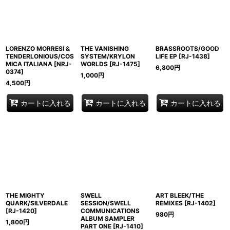
LORENZO MORRESI &
THE VANISHING
BRASSROOTS/GOOD
TENDERLONIOUS/COS
SYSTEM/KRYLON
LIFE EP
[
RJ-1438
]
MICA ITALIANA
[
NRJ-
WORLDS
[
RJ-1475
]
6,800
円
0374
]
1,000
円
4,500
円
カートに入れる
カートに入れる
カートに入れる
THE MIGHTY
SWELL
ART BLEEK/THE
QUARK/SILVERDALE
SESSION/SWELL
REMIXES
[
RJ-1402
]
[
RJ-1420
]
COMMUNICATIONS
980
円
ALBUM SAMPLER
1,800
円
PART ONE
[
RJ-1410
]