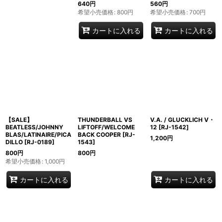
640
円
560
円
希望小売価格
:
800
円
希望小売価格
:
700
円
カートに入れる
カートに入れる
【SALE】
THUNDERBALL VS
V.A. / GLUCKLICH V・
BEATLESS/JOHNNY
LIFTOFF/WELCOME
12
[
RJ-1542
]
BLAS/LATINAIRE/PICA
BACK COOPER
[
RJ-
1,200
円
DILLO
[
RJ-0189
]
1543
]
800
円
800
円
希望小売価格
:
1,000
円
カートに入れる
カートに入れる