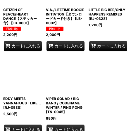
CITIZEN OF
V.A./LIFETIME BOOGIE
LITTLE BIG BEE/ONLY
PEACE/HEART
INITIATION【ダウンロ
HAPPENS REMIXES
DANCE【ステッカー
ードカード付き】
[
LB-
[
RJ-0328
]
付】
[
LB-0001
]
0002
]
1,200
円
2,200
円
2,000
円
カートに入れる
カートに入れる
カートに入れる
EDDY MEETS
VIPER SQUAD / BIG
YANNAH/JUST LIKE...
BANG / CODENAME
[
RJ-0538
]
WINTER / PING PONG
[
TN-0045
]
2,500
円
880
円
カートに入れる
カートに入れる