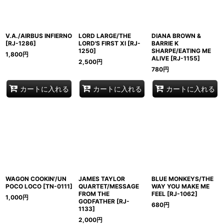
V.A./AIRBUS INFIERNO
LORD LARGE/THE
DIANA BROWN &
[
RJ-1286
]
LORD'S FIRST XI
[
RJ-
BARRIE K
1250
]
SHARPE/EATING ME
1,800
円
ALIVE
[
RJ-1155
]
2,500
円
780
円
カートに入れる
カートに入れる
カートに入れる
WAGON COOKIN'/UN
JAMES TAYLOR
BLUE MONKEYS/THE
POCO LOCO
[
TN-0111
]
QUARTET/MESSAGE
WAY YOU MAKE ME
FROM THE
FEEL
[
RJ-1062
]
1,000
円
GODFATHER
[
RJ-
680
円
1133
]
2,000
円