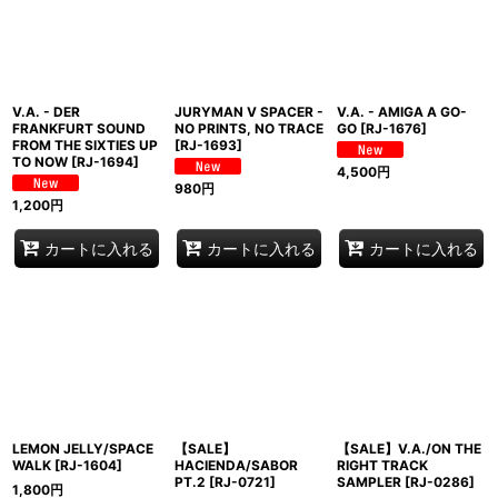
並び順
:
絞り込む
V.A. - DER
JURYMAN V SPACER -
V.A. - AMIGA A GO-
FRANKFURT SOUND
NO PRINTS, NO TRACE
GO
[
RJ-1676
]
FROM THE SIXTIES UP
[
RJ-1693
]
TO NOW
[
RJ-1694
]
4,500
円
980
円
1,200
円
カートに入れる
カートに入れる
カートに入れる
LEMON JELLY/SPACE
【SALE】
【SALE】V.A./ON THE
WALK
[
RJ-1604
]
HACIENDA/SABOR
RIGHT TRACK
PT.2
[
RJ-0721
]
SAMPLER
[
RJ-0286
]
1,800
円