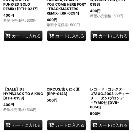
FUNK(ED SOLO
YOU COME HERE FOR?
0188
]
REMIX)
[
RTH-0217
]
-TRACKMASTERS
400
円
REMIX-
[
RR-0294
]
400
円
希望小売価格
:
500
円
400
円
希望小売価格
:
500
円
希望小売価格
:
500
円
カートに入れる
カートに入れる
カートに入れる
【SALE】DJ
CIRCUS/去りゆく夏
レコード・コレクター
HYPE/JACK TO A KING
[
RRP-0143
]
ズ/AUG.2003 スティー
[
RTH-0153
]
リー・ダン/ブロンデ
500
円
ィ/YMO他
[
DVB-
400
円
0050
]
希望小売価格
:
500
円
500
円
カートに入れる
カートに入れる
カートに入れる