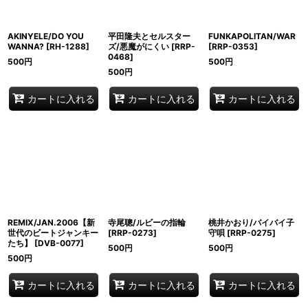
AKINYELE/DO YOU
平田隆夫とセルスター
FUNKAPOLITAN/WAR
WANNA?
[
RH-1288
]
ズ/悪魔がにくい
[
RRP-
[
RRP-0353
]
0468
]
500
円
500
円
500
円
カートに入れる
カートに入れる
カートに入れる
REMIX/JAN.2006【新
寺尾聰/ルビーの指輪
桃井かおり/バイバイ子
世代のビートジャンキー
[
RRP-0273
]
守唄
[
RRP-0275
]
たち】
[
DVB-0077
]
500
円
500
円
500
円
カートに入れる
カートに入れる
カートに入れる