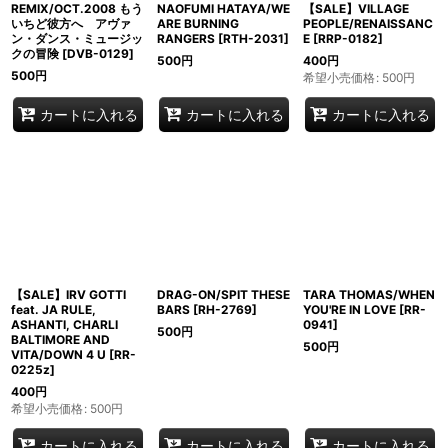
REMIX/OCT.2008 もう
NAOFUMI HATAYA/WE
【SALE】VILLAGE
いちど彼方へ アヴァ
ARE BURNING
PEOPLE/RENAISSANC
ン・ダンス・ミュージッ
RANGERS
[
RTH-2031
]
E
[
RRP-0182
]
クの冒険
[
DVB-0129
]
500
円
400
円
500
円
希望小売価格
:
500
円
カートに入れる
カートに入れる
カートに入れる
【SALE】IRV GOTTI
DRAG-ON/SPIT THESE
TARA THOMAS/WHEN
feat. JA RULE,
BARS
[
RH-2769
]
YOU'RE IN LOVE
[
RR-
ASHANTI, CHARLI
0941
]
500
円
BALTIMORE AND
500
円
VITA/DOWN 4 U
[
RR-
0225z
]
400
円
希望小売価格
:
500
円
カートに入れる
カートに入れる
カートに入れる