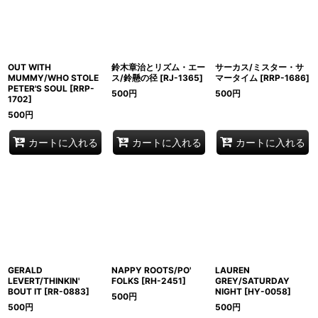
OUT WITH
鈴木章治とリズム・エー
サーカス/ミスター・サ
MUMMY/WHO STOLE
ス/鈴懸の径
[
RJ-1365
]
マータイム
[
RRP-1686
]
PETER'S SOUL
[
RRP-
500
円
500
円
1702
]
500
円
カートに入れる
カートに入れる
カートに入れる
GERALD
NAPPY ROOTS/PO'
LAUREN
LEVERT/THINKIN'
FOLKS
[
RH-2451
]
GREY/SATURDAY
BOUT IT
[
RR-0883
]
NIGHT
[
HY-0058
]
500
円
500
円
500
円