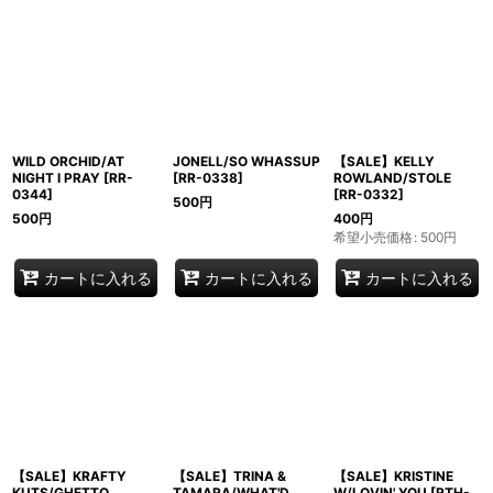
WILD ORCHID/AT
JONELL/SO WHASSUP
【SALE】KELLY
NIGHT I PRAY
[
RR-
[
RR-0338
]
ROWLAND/STOLE
0344
]
[
RR-0332
]
500
円
500
円
400
円
希望小売価格
:
500
円
カートに入れる
カートに入れる
カートに入れる
【SALE】KRAFTY
【SALE】TRINA &
【SALE】KRISTINE
KUTS/GHETTO
TAMARA/WHAT'D
W/LOVIN' YOU
[
RTH-