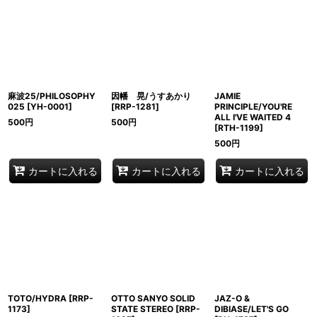
麻波25/PHILOSOPHY
因幡 晃/うすあかり
JAMIE
025
[
YH-0001
]
[
RRP-1281
]
PRINCIPLE/YOU'RE
ALL I'VE WAITED 4
500
円
500
円
[
RTH-1199
]
500
円
カートに入れる
カートに入れる
カートに入れる
TOTO/HYDRA
[
RRP-
OTTO SANYO SOLID
JAZ-O &
1173
]
STATE STEREO
[
RRP-
DIBIASE/LET'S GO