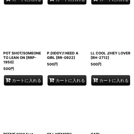
POT SHOT/SOMEONE
P.DIDDY/I NEED A
LL COOL J/HEY LOVER
TO LEAN ON
[
RRP-
GIRL
[
RR-0922
]
[
RH-2712
]
1950
]
500
円
500
円
500
円
カートに入れる
カートに入れる
カートに入れる