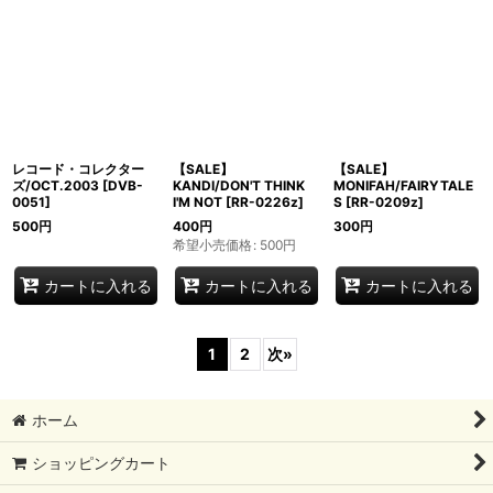
レコード・コレクター
【SALE】
【SALE】
ズ/OCT.2003
[
DVB-
KANDI/DON'T THINK
MONIFAH/FAIRYTALE
0051
]
I'M NOT
[
RR-0226z
]
S
[
RR-0209z
]
500
円
400
円
300
円
希望小売価格
:
500
円
カートに入れる
カートに入れる
カートに入れる
1
2
次
»
ホーム
ショッピングカート