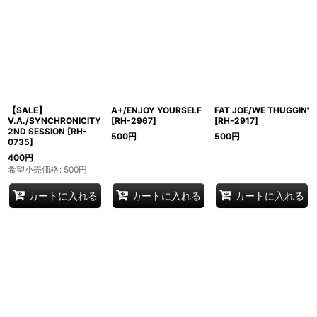
並び順
:
絞り込む
【SALE】
A+/ENJOY YOURSELF
FAT JOE/WE THUGGIN'
V.A./SYNCHRONICITY
[
RH-2967
]
[
RH-2917
]
2ND SESSION
[
RH-
500
円
500
円
0735
]
400
円
希望小売価格
:
500
円
カートに入れる
カートに入れる
カートに入れる