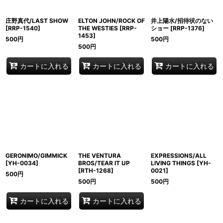
庄野真代/LAST SHOW
ELTON JOHN/ROCK OF
井上陽水/招待状のない
[
RRP-1540
]
THE WESTIES
[
RRP-
ショー
[
RRP-1376
]
1453
]
500
円
500
円
500
円
カートに入れる
カートに入れる
カートに入れる
GERONIMO/GIMMICK
THE VENTURA
EXPRESSIONS/ALL
[
YH-0034
]
BROS/TEAR IT UP
LIVING THINGS
[
YH-
[
RTH-1268
]
0021
]
500
円
500
円
500
円
カートに入れる
カートに入れる