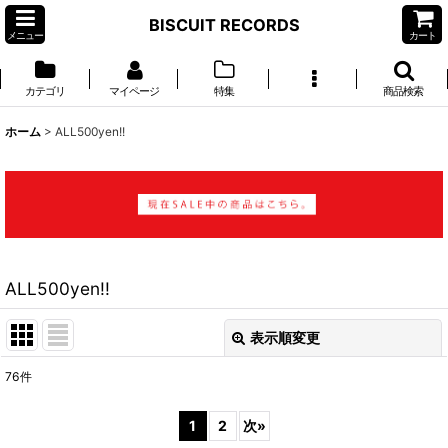
BISCUIT RECORDS
メニュー
カート
カテゴリ
マイページ
特集
商品検索
ホーム
>
ALL500yen!!
ALL500yen!!
表示順変更
閉じる
76
件
表示数
:
1
2
次
»