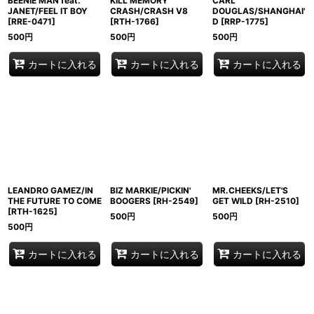
BEENIE MAN feat.
KILL MEMORY
CARL
JANET/FEEL IT BOY
CRASH/CRASH V8
DOUGLAS/SHANGHAI'
[
RRE-0471
]
[
RTH-1766
]
D
[
RRP-1775
]
500
円
500
円
500
円
カートに入れる
カートに入れる
カートに入れる
LEANDRO GAMEZ/IN
BIZ MARKIE/PICKIN'
MR.CHEEKS/LET'S
THE FUTURE TO COME
BOOGERS
[
RH-2549
]
GET WILD
[
RH-2510
]
[
RTH-1625
]
500
円
500
円
500
円
カートに入れる
カートに入れる
カートに入れる