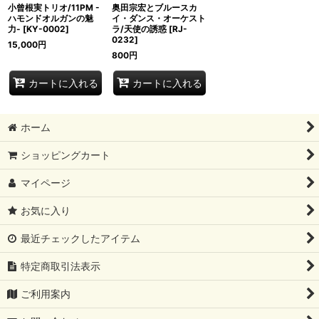
小曾根実トリオ/11PM -
奥田宗宏とブルースカ
ハモンドオルガンの魅
イ・ダンス・オーケスト
力-
[
KY-0002
]
ラ/天使の誘惑
[
RJ-
0232
]
15,000
円
800
円
カートに入れる
カートに入れる
ホーム
ショッピングカート
マイページ
お気に入り
最近チェックしたアイテム
特定商取引法表示
ご利用案内