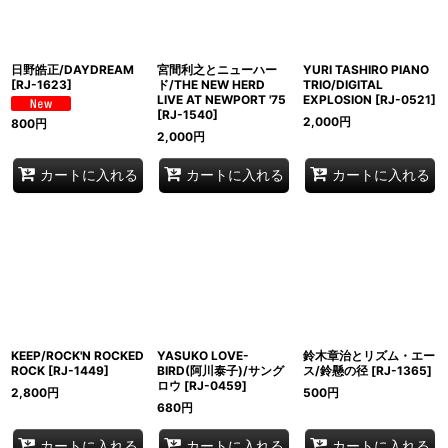
日野皓正/DAYDREAM
宮間利之とニューハー
YURI TASHIRO PIANO
[
RJ-1623
]
ド/THE NEW HERD
TRIO/DIGITAL
LIVE AT NEWPORT '75
EXPLOSION
[
RJ-0521
]
[
RJ-1540
]
2,000
円
800
円
2,000
円
カートに入れる
カートに入れる
カートに入れる
KEEP/ROCK'N ROCKED
YASUKO LOVE-
鈴木章治とリズム・エー
ROCK
[
RJ-1449
]
BIRD(阿川泰子)/サング
ス/鈴懸の径
[
RJ-1365
]
ロウ
[
RJ-0459
]
2,800
円
500
円
680
円
カートに入れる
カートに入れる
カートに入れる