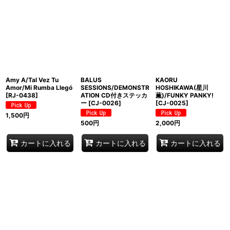
Amy A/Tal Vez Tu
BALUS
KAORU
Amor/Mi Rumba Llegó
SESSIONS/DEMONSTR
HOSHIKAWA(星川
[
RJ-0438
]
ATION CD付きステッカ
薫)/FUNKY PANKY!
ー
[
CJ-0026
]
[
CJ-0025
]
1,500
円
500
円
2,000
円
カートに入れる
カートに入れる
カートに入れる