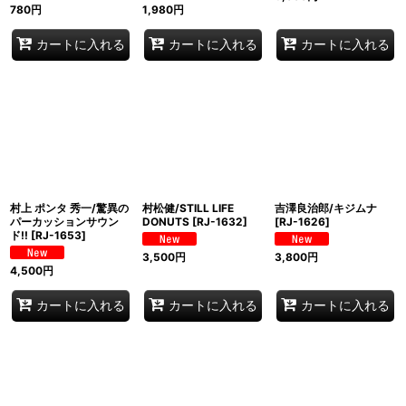
780
円
1,980
円
カートに入れる
カートに入れる
カートに入れる
村上 ポンタ 秀一/驚異の
村松健/STILL LIFE
吉澤良治郎/キジムナ
パーカッションサウン
DONUTS
[
RJ-1632
]
[
RJ-1626
]
ド!!
[
RJ-1653
]
3,500
円
3,800
円
4,500
円
カートに入れる
カートに入れる
カートに入れる