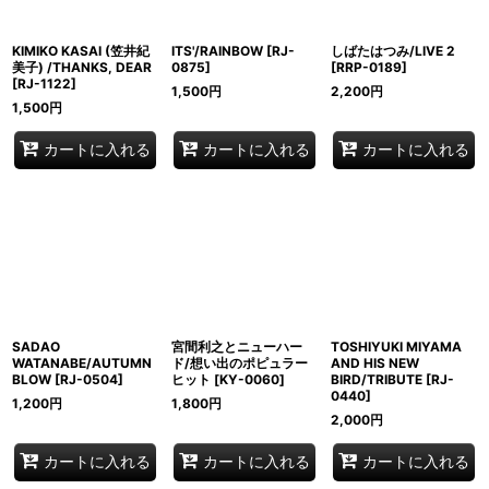
KIMIKO KASAI (笠井紀
ITS'/RAINBOW
[
RJ-
しばたはつみ/LIVE 2
美子) /THANKS, DEAR
0875
]
[
RRP-0189
]
[
RJ-1122
]
1,500
円
2,200
円
1,500
円
カートに入れる
カートに入れる
カートに入れる
SADAO
宮間利之とニューハー
TOSHIYUKI MIYAMA
WATANABE/AUTUMN
ド/想い出のポピュラー
AND HIS NEW
BLOW
[
RJ-0504
]
ヒット
[
KY-0060
]
BIRD/TRIBUTE
[
RJ-
0440
]
1,200
円
1,800
円
2,000
円
カートに入れる
カートに入れる
カートに入れる