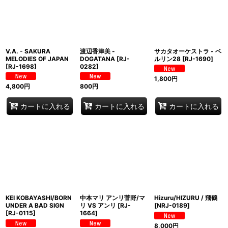
並び順
:
絞り込む
V.A. - SAKURA
渡辺香津美 -
サカタオーケストラ - ベ
MELODIES OF JAPAN
DOGATANA
[
RJ-
ルリン28
[
RJ-1690
]
[
RJ-1698
]
0282
]
1,800
円
4,800
円
800
円
カートに入れる
カートに入れる
カートに入れる
KEI KOBAYASHI/BORN
中本マリ アンリ菅野/マ
Hizuru/HIZURU / 飛鶴
UNDER A BAD SIGN
リ VS アンリ
[
RJ-
[
NRJ-0189
]
[
RJ-0115
]
1664
]
8,000
円