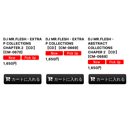
DJ MR.FLESH - EXTRA
DJ MR.FLESH - EXTRA
DJ MR.FLESH -
P COLLECTIONS
P COLLECTIONS
ABSTRACT
CHAPTER.2 【CD】
【CD】
[
CM-0669
]
COLLECTIONS
[
CM-0670
]
CHAPER 2 【CD】
[
CM-0668
]
1,650
円
1,650
円
1,650
円
カートに入れる
カートに入れる
カートに入れる