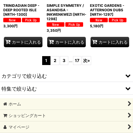
TRINIDADIAN DEEP -
SIMPLE SYMMETRY /
EXOTIC GARDENS -
DEEP ROOTED ISLE
ASANDISA -
AFTERNOON DUBS
[
NRTH-1300
]
INKWENKWEZI
[
NRTH-
[
NRTH-1297
]
1298
]
3,300
円
5,180
円
3,350
円
カートに入れる
カートに入れる
カートに入れる
1
2
3
...
17
次
»
カテゴリで絞り込む
特集で絞り込む
ORIGINAL GOODS
ホーム
MUNCHIE FOODS
2026/08 新譜
ショッピングカート
LOCAL
2026/07 新譜
マイページ
HIPHOP
2026/06 新譜