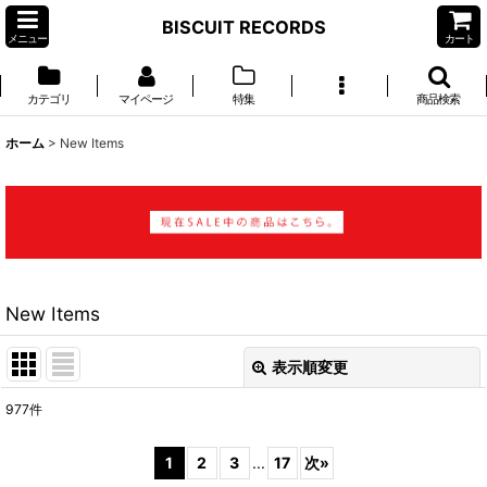
BISCUIT RECORDS
メニュー
カート
カテゴリ
マイページ
特集
商品検索
ホーム
>
New Items
New Items
表示順変更
閉じる
977
件
表示数
:
1
2
3
...
17
次
»