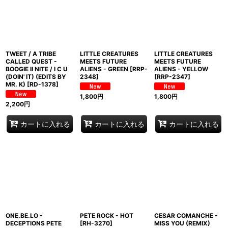
TWEET / A TRIBE
LITTLE CREATURES
LITTLE CREATURES
CALLED QUEST -
MEETS FUTURE
MEETS FUTURE
BOOGIE II NITE / I C U
ALIENS - GREEN
[
RRP-
ALIENS - YELLOW
(DOIN' IT) (EDITS BY
2348
]
[
RRP-2347
]
MR. K)
[
RD-1378
]
1,800
円
1,800
円
2,200
円
カートに入れる
カートに入れる
カートに入れる
ONE.BE.LO -
PETE ROCK - HOT
CESAR COMANCHE -
DECEPTIONS PETE
[
RH-3270
]
MISS YOU (REMIX)