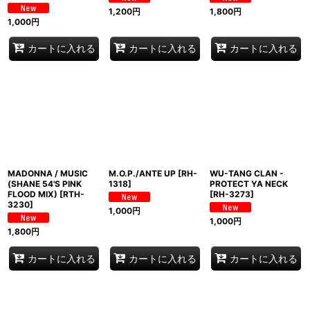
1,200
円
1,800
円
1,000
円
カートに入れる
カートに入れる
カートに入れる
MADONNA / MUSIC
M.O.P./ANTE UP
[
RH-
WU-TANG CLAN -
(SHANE 54'S PINK
1318
]
PROTECT YA NECK
FLOOD MIX)
[
RTH-
[
RH-3273
]
3230
]
1,000
円
1,000
円
1,800
円
カートに入れる
カートに入れる
カートに入れる