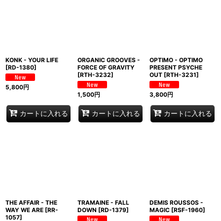
KONK - YOUR LIFE
ORGANIC GROOVES -
OPTIMO - OPTIMO
[
RD-1380
]
FORCE OF GRAVITY
PRESENT PSYCHE
[
RTH-3232
]
OUT
[
RTH-3231
]
5,800
円
1,500
円
3,800
円
カートに入れる
カートに入れる
カートに入れる
THE AFFAIR - THE
TRAMAINE - FALL
DEMIS ROUSSOS -
WAY WE ARE
[
RR-
DOWN
[
RD-1379
]
MAGIC
[
RSF-1960
]
1057
]