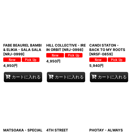
FABE BEAUREL BAMBI
HILL COLLECTIVE - IRE
CANDI STATON -
& ELIKIA - SALA SALA
IN ORBIT
[
NRJ-0998
]
BACK TO MY ROOTS
[
NRJ-0999
]
[
NRSF-0859
]
4,950
円
4,950
円
5,940
円
カートに入れる
カートに入れる
カートに入れる
MATSOAKA - SPECIAL
4TH STREET
PHOTAY - ALWAYS