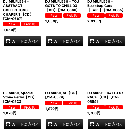
DJ MR.FLESH -
DJ MR.FLESH - YOU
DJ MR.FLESH -
ABSTRACT
GOTS TO CHILL 03
Boombap Cuts
COLLECTIONS
【CD】
[
CM-0666
]
【TAPE】
[
CM-0665
]
CHAPER 1 【CD】
[
CM-0667
]
1,650
円
2,035
円
1,650
円
カートに入れる
カートに入れる
カートに入れる
DJ MASH/Special
DJ MASH/M 【CD】
DJ MASH - RAID XXX
Stone Herbs【CD】
[
CM-0579
]
RACE 【CD】
[
CM-
[
CM-0533
]
0664
]
1,870
円
1,870
円
1,760
円
カートに入れる
カートに入れる
カートに入れる