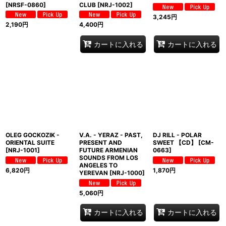
[
NRSF-0860
]
CLUB
[
NRJ-1002
]
3,245
円
2,190
円
4,400
円
カートに入れる
カートに入れる
OLEG GOCKOZIK -
V.A. - YERAZ - PAST,
DJ RILL - POLAR
ORIENTAL SUITE
PRESENT AND
SWEET 【CD】
[
CM-
[
NRJ-1001
]
FUTURE ARMENIAN
0663
]
SOUNDS FROM LOS
ANGELES TO
6,820
円
1,870
円
YEREVAN
[
NRJ-1000
]
5,060
円
カートに入れる
カートに入れる