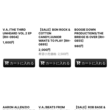
V.A./THE THIRD
【SALE】BON ROCK &
BOOGIE DOWN
UNHEARD VOL.2 EP
COTTON
PRODUCTIONS/THE
[
RH-0904
]
CANDY/JUNIOR
BRIDGE IS OVER
[
RH-
WANTS TO PLAY
[
RH-
0855
]
1,600
円
0895
]
980
円
2,000
円
希望小売価格
:
2,500
円
カートに入れる
カートに入れる
カートに入れる
AARON ALLEN/DO
V.A./BEATS FROM
【SALE】ROB BASE &