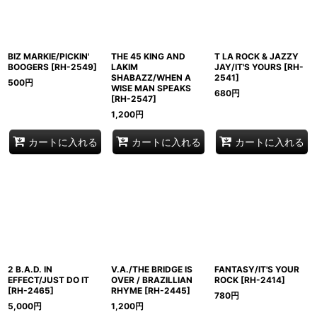
BIZ MARKIE/PICKIN'
THE 45 KING AND
T LA ROCK & JAZZY
BOOGERS
[
RH-2549
]
LAKIM
JAY/IT'S YOURS
[
RH-
SHABAZZ/WHEN A
2541
]
500
円
WISE MAN SPEAKS
680
円
[
RH-2547
]
1,200
円
カートに入れる
カートに入れる
カートに入れる
2 B.A.D. IN
V.A./THE BRIDGE IS
FANTASY/IT'S YOUR
EFFECT/JUST DO IT
OVER / BRAZILLIAN
ROCK
[
RH-2414
]
[
RH-2465
]
RHYME
[
RH-2445
]
780
円
5,000
円
1,200
円