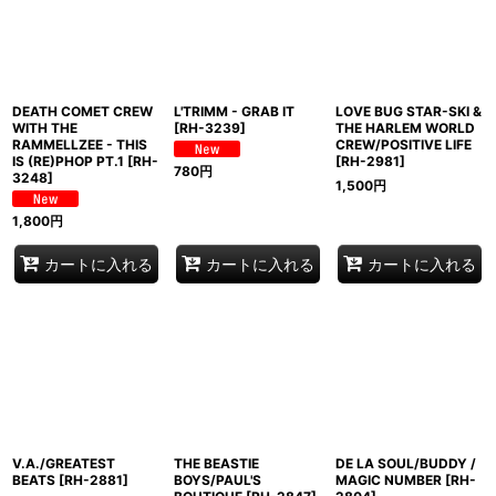
並び順
:
絞り込む
DEATH COMET CREW
L'TRIMM - GRAB IT
LOVE BUG STAR-SKI &
WITH THE
[
RH-3239
]
THE HARLEM WORLD
RAMMELLZEE - THIS
CREW/POSITIVE LIFE
IS (RE)PHOP PT.1
[
RH-
[
RH-2981
]
780
円
3248
]
1,500
円
1,800
円
カートに入れる
カートに入れる
カートに入れる
V.A./GREATEST
THE BEASTIE
DE LA SOUL/BUDDY /
BEATS
[
RH-2881
]
BOYS/PAUL'S
MAGIC NUMBER
[
RH-