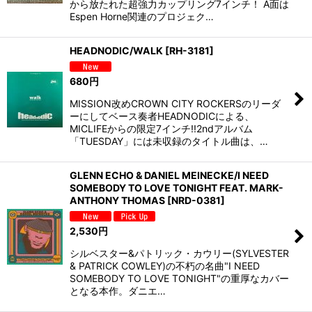
から放たれた超強力カップリング7インチ！ A面は
Espen Horne関連のプロジェク…
HEADNODIC/WALK
[
RH-3181
]
680
円
MISSION改めCROWN CITY ROCKERSのリーダ
ーにしてベース奏者HEADNODICによる、
MICLIFEからの限定7インチ!!2ndアルバム
「TUESDAY」には未収録のタイトル曲は、…
GLENN ECHO & DANIEL MEINECKE/I NEED
SOMEBODY TO LOVE TONIGHT FEAT. MARK-
ANTHONY THOMAS
[
NRD-0381
]
2,530
円
シルベスター&パトリック・カウリー(SYLVESTER
& PATRICK COWLEY)の不朽の名曲"I NEED
SOMEBODY TO LOVE TONIGHT"の重厚なカバー
となる本作。ダニエ…