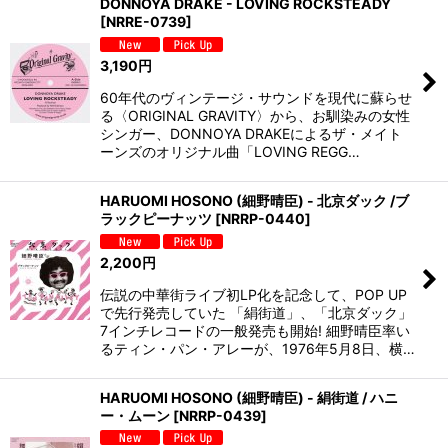
DONNOYA DRAKE - LOVING ROCKSTEADY
[
NRRE-0739
]
3,190
円
60年代のヴィンテージ・サウンドを現代に蘇らせ
る〈ORIGINAL GRAVITY〉から、お馴染みの女性
シンガー、DONNOYA DRAKEによるザ・メイト
ーンズのオリジナル曲「LOVING REGG…
HARUOMI HOSONO (細野晴臣) - 北京ダック /ブ
ラックピーナッツ
[
NRRP-0440
]
2,200
円
伝説の中華街ライブ初LP化を記念して、POP UP
で先行発売していた 「絹街道」、「北京ダック」
7インチレコードの一般発売も開始! 細野晴臣率い
るティン・パン・アレーが、1976年5月8日、横…
HARUOMI HOSONO (細野晴臣) - 絹街道 / ハニ
ー・ムーン
[
NRRP-0439
]