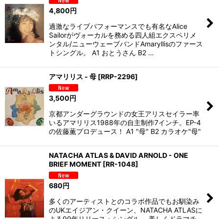
4,800
円
過激なライブパフォーマンスでも有名なAlice
Sailorがヴォーカルを務める四人組エクスペリメ
ンタル/ニューウェーブバンドAmaryllisのファース
トシングル。 A1 おとうさん B2 …
アマリリス - 母
[
RRP-2296
]
3,500
円
京都アンダーグラウンドの女王アリスセイラー率
いるアマリリス1988年の自主制作7インチ。EP-4
の佐藤薫プロデュース！ A1 "母" B2 カラオケ"母"
NATACHA ATLAS & DAVID ARNOLD - ONE
BRIEF MOMENT
[
RR-1048
]
680
円
多くのアーティストとのコラボ作品でもお馴染み
のUKエイジアン・クイーン、NATACHA ATLASに
よる99年リリース・シングル。 美しくドラマチ