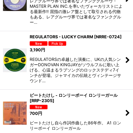
レアグルーヴ界では著名なファンクグルーヴ・
MASTER PLAN INC.を率いたヴォーカリストによ
る最新作!! 屈指の激レア盤として取引される代物
もある、レアグルーヴ界では著名なファンクグル
ー…
REGULATORS - LUCKY CHARM
[
NRRE-0724
]
3,190
円
REGULATORSの卓越した演奏に、UKの人気シン
ガーDONOVAN KINGJAYがソウルフルに歌い上
げる、心温まるラブソングのロックステディ7イ
ンチが登場。ジャマイカの伝統とヴィンテージサ
ウンド…
ビートたけし - ロンリーボーイ ロンリーガール
[
RRP-2305
]
700
円
ビートたけし自ら作詞作曲した86年作。 A1 ロン
リーボーイ ロンリーガール