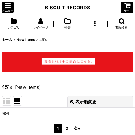
BISCUIT RECORDS
メニュー
カート
カテゴリ
マイページ
特集
商品検索
ホーム
>
New Items
>
45's
45's
[
New Items
]
表示順変更
閉じる
90
件
表示数
:
1
2
次
»