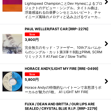
Lightspeed ChampionことDev Hynesによるプロ
ジェクトのデビュー・シングル。タイトル曲は、
浮遊感溢れる白昼夢シンセとユルいビート、チャ
イニーズ風味のメロディと込み上げるヴォーカ…
PAUL WELLER/FAST CAR
[
RRP-2276
]
3,800
円
完全無欠のモッド・ファーザー、10thアルバムか
らのシングル・カット第3弾 !! B面はPRML SCRM
リミックス !! A1.Fast Car / Slow Traffic
HORACE ANDY/LIGHT MY FIRE
[
RRE-0499
]
5,800
円
Horace Andyの特徴的なハイトーンで哀愁漂うボ
ーカルが魅力の1枚。 A1 LIGHT MY FIRE
FUXA / DEAN AND BRITTA / OUR LIPS ARE
SEALED / CRYSTAL BLUE R.I.P.
[
RRP-2279
]