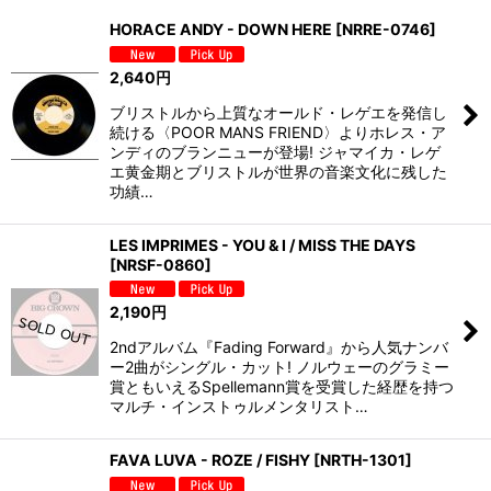
並び順
:
HORACE ANDY - DOWN HERE
[
NRRE-0746
]
絞り込む
2,640
円
ブリストルから上質なオールド・レゲエを発信し
続ける〈POOR MANS FRIEND〉よりホレス・ア
ンディのブランニューが登場! ジャマイカ・レゲ
エ黄金期とブリストルが世界の音楽文化に残した
功績…
LES IMPRIMES - YOU & I / MISS THE DAYS
[
NRSF-0860
]
2,190
円
2ndアルバム『Fading Forward』から人気ナンバ
ー2曲がシングル・カット! ノルウェーのグラミー
賞ともいえるSpellemann賞を受賞した経歴を持つ
マルチ・インストゥルメンタリスト…
FAVA LUVA - ROZE / FISHY
[
NRTH-1301
]