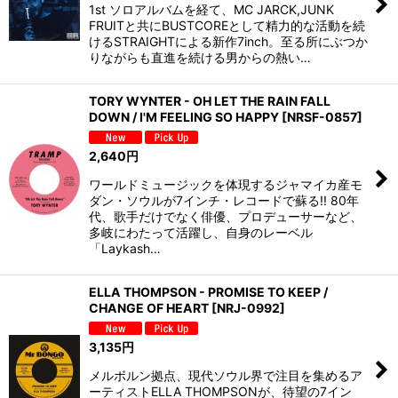
1st ソロアルバムを経て、MC JARCK,JUNK
FRUITと共にBUSTCOREとして精力的な活動を続
けるSTRAIGHTによる新作7inch。至る所にぶつか
りながらも直進を続ける男からの熱い…
TORY WYNTER - OH LET THE RAIN FALL
DOWN / I'M FEELING SO HAPPY
[
NRSF-0857
]
2,640
円
ワールドミュージックを体現するジャマイカ産モ
ダン・ソウルが7インチ・レコードで蘇る!! 80年
代、歌手だけでなく俳優、プロデューサーなど、
多岐にわたって活躍し、自身のレーベル
「Laykash…
ELLA THOMPSON - PROMISE TO KEEP /
CHANGE OF HEART
[
NRJ-0992
]
3,135
円
メルボルン拠点、現代ソウル界で注目を集めるア
ーティストELLA THOMPSONが、待望の7イン