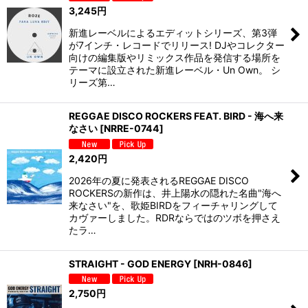
3,245
円
新進レーベルによるエディットシリーズ、第3弾
が7インチ・レコードでリリース! DJやコレクター
向けの編集版やリミックス作品を発信する場所を
テーマに設立された新進レーベル・Un Own。 シ
リーズ第…
REGGAE DISCO ROCKERS FEAT. BIRD - 海へ来
なさい
[
NRRE-0744
]
2,420
円
2026年の夏に発表されるREGGAE DISCO
ROCKERSの新作は、井上陽水の隠れた名曲"海へ
来なさい"を、歌姫BIRDをフィーチャリングして
カヴァーしました。RDRならではのツボを押さえ
たラ…
STRAIGHT - GOD ENERGY
[
NRH-0846
]
2,750
円