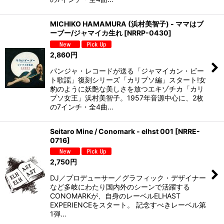
MICHIKO HAMAMURA (浜村美智子) - ママはブ
ーブー/ジャマイカ生れ
[
NRRP-0430
]
2,860
円
パンジャ・レコードが送る「ジャマイカン・ビー
ト歌謡」復刻シリーズ「カリプソ編」スタート!女
豹のように妖艶な美しさを放つエキゾチカ「カリ
プソ女王」浜村美智子。1957年音源中心に、2枚
の7インチ・全4曲…
Seitaro Mine / Conomark - elhst 001
[
NRRE-
0716
]
2,750
円
DJ／プロデューサー／グラフィック・デザイナー
など多岐にわたり国内外のシーンで活躍する
CONOMARKが、自身のレーベルELHAST
EXPERIENCEをスタート。 記念すべきレーベル第
1弾…