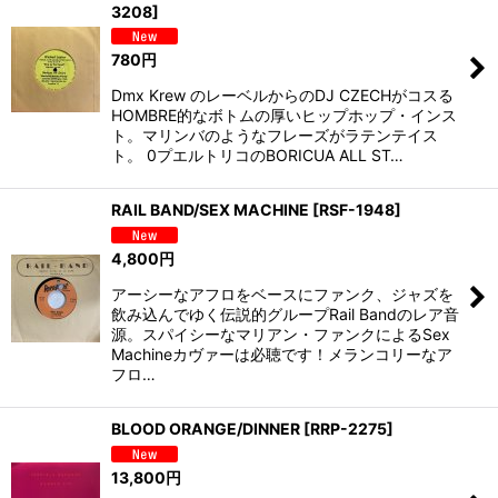
3208
]
780
円
Dmx Krew のレーベルからのDJ CZECHがコスる
HOMBRE的なボトムの厚いヒップホップ・インス
ト。マリンバのようなフレーズがラテンテイス
ト。 0プエルトリコのBORICUA ALL ST…
RAIL BAND/SEX MACHINE
[
RSF-1948
]
4,800
円
アーシーなアフロをベースにファンク、ジャズを
飲み込んでゆく伝説的グループRail Bandのレア音
源。スパイシーなマリアン・ファンクによるSex
Machineカヴァーは必聴です！メランコリーなア
フロ…
BLOOD ORANGE/DINNER
[
RRP-2275
]
13,800
円