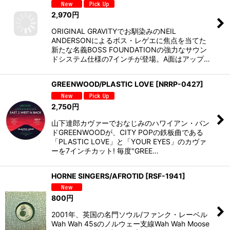
2,970
円
ORIGINAL GRAVITYでお馴染みのNEIL
ANDERSONによるボス・レゲエに焦点を当てた
新たな名義BOSS FOUNDATIONの強力なサウン
ドシステム仕様の7インチが登場。A面はアップ…
GREENWOOD/PLASTIC LOVE
[
NRRP-0427
]
2,750
円
山下達郎カヴァーでおなじみのハワイアン・バン
ドGREENWOODが、CITY POPの鉄板曲である
「PLASTIC LOVE」と「YOUR EYES」のカヴァ
ーを7インチカット! 毎度"GREE…
HORNE SINGERS/AFROTID
[
RSF-1941
]
800
円
2001年、英国の名門ソウル/ファンク・レーベル
Wah Wah 45sのノルウェー支線Wah Wah Moose