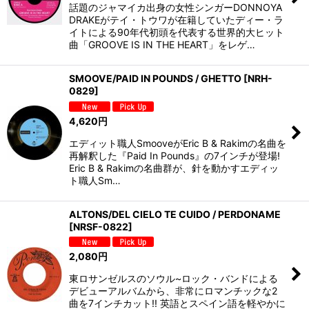
話題のジャマイカ出身の女性シンガーDONNOYA
DRAKEがテイ・トウワが在籍していたディー・ラ
イトによる90年代初頭を代表する世界的大ヒット
曲「GROOVE IS IN THE HEART」をレゲ…
SMOOVE/PAID IN POUNDS / GHETTO
[
NRH-
0829
]
4,620
円
エディット職人SmooveがEric B & Rakimの名曲を
再解釈した『Paid In Pounds』の7インチが登場!
Eric B & Rakimの名曲群が、針を動かすエディッ
ト職人Sm…
ALTONS/DEL CIELO TE CUIDO / PERDONAME
[
NRSF-0822
]
2,080
円
東ロサンゼルスのソウル~ロック・バンドによる
デビューアルバムから、非常にロマンチックな2
曲を7インチカット!! 英語とスペイン語を軽やかに