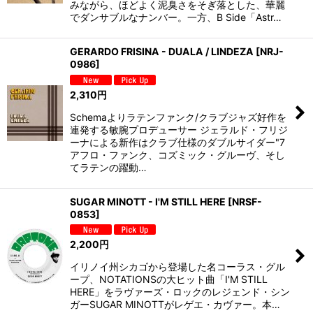
みながら、ほどよく泥臭さをそぎ落とした、華麗
でダンサブルなナンバー。一方、B Side「Astr…
GERARDO FRISINA - DUALA / LINDEZA
[
NRJ-
0986
]
2,310
円
Schemaよりラテンファンク/クラブジャズ好作を
連発する敏腕プロデューサー ジェラルド・フリジ
ーナによる新作はクラブ仕様のダブルサイダー"7
アフロ・ファンク、コズミック・グルーヴ、そし
てラテンの躍動…
SUGAR MINOTT - I'M STILL HERE
[
NRSF-
0853
]
2,200
円
イリノイ州シカゴから登場した名コーラス・グル
ープ、NOTATIONSの大ヒット曲「I'M STILL
HERE」をラヴァーズ・ロックのレジェンド・シン
ガーSUGAR MINOTTがレゲエ・カヴァー。本…