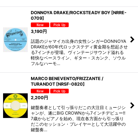
DONNOYA DRAKE/ROCKSTEADY BOY
[
NRRE-
0709
]
3,190
円
話題のジャマイカ出身の女性シンガーDONNOYA
DRAKEが60年代ロックステディ黄金期を想起させ
る7インチが登場。ヴィンテージサウンド溢れる
軽快なベースライン、ギター・スカンク、ソウル
フルなハーモ…
MARCO BENEVENTO/FRIZZANTE /
TURANDOT
[
NRSF-0820
]
2,200
円
鍵盤奏者として引っ張りだこの大注目ミュージシ
ャンが、遂にBIG CROWNから7インチデビュー!!
7歳からピアノを始め、現在各方面から引っ張り
だこのセッション・プレイヤーとして大活躍中の
鍵盤奏…