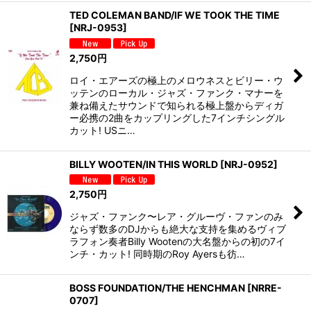
TED COLEMAN BAND/IF WE TOOK THE TIME
[
NRJ-0953
]
2,750
円
ロイ・エアーズの極上のメロウネスとビリー・ウ
ッテンのローカル・ジャズ・ファンク・マナーを
兼ね備えたサウンドで知られる極上盤からディガ
ー必携の2曲をカップリングした7インチシングル
カット! USニ…
BILLY WOOTEN/IN THIS WORLD
[
NRJ-0952
]
2,750
円
ジャズ・ファンク〜レア・グルーヴ・ファンのみ
ならず数多のDJからも絶大な支持を集めるヴィブ
ラフォン奏者Billy Wootenの大名盤からの初の7イ
ンチ・カット! 同時期のRoy Ayersも彷…
BOSS FOUNDATION/THE HENCHMAN
[
NRRE-
0707
]