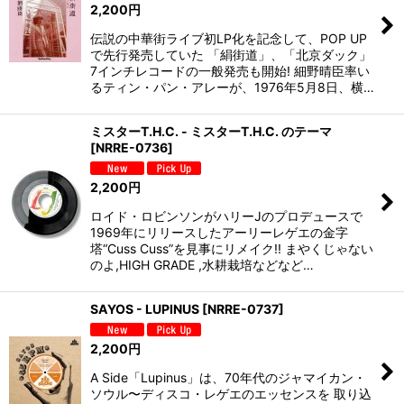
2,200
円
伝説の中華街ライブ初LP化を記念して、POP UP
で先行発売していた 「絹街道」、「北京ダック」
7インチレコードの一般発売も開始! 細野晴臣率い
るティン・パン・アレーが、1976年5月8日、横…
ミスターT.H.C. - ミスターT.H.C. のテーマ
[
NRRE-0736
]
2,200
円
ロイド・ロビンソンがハリーJのプロデュースで
1969年にリリースしたアーリーレゲエの金字
塔“Cuss Cuss”を見事にリメイク!! まやくじゃない
のよ,HIGH GRADE ,水耕栽培などなど…
SAYOS - LUPINUS
[
NRRE-0737
]
2,200
円
A Side「Lupinus」は、70年代のジャマイカン・
ソウル〜ディスコ・レゲエのエッセンスを 取り込