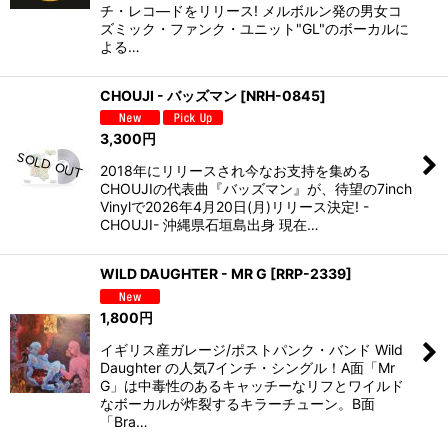
チ・レコ―ドをリリース! メルボルン発の男女コ
ズミック・ファンク・ユニット"GL"のボーカルに
よる…
CHOUJI - バッズマン
[
NRH-0845
]
3,300
円
2018年にリリースされ今なお支持を集める
CHOUJIの代表曲『バッズマン』が、待望の7inch
Vinylで2026年4月20日(月)リリース決定! -
CHOUJI- 沖縄県石垣島出身 現在…
WILD DAUGHTER - MR G
[
RRP-2339
]
1,800
円
イギリス産ガレージ/ポストパンク・バンド Wild
Daughter の人気7インチ・シングル！A面「Mr
G」は中毒性のあるキャッチーなリフとワイルド
なボーカルが炸裂するキラーチューン。B面
「Bra…