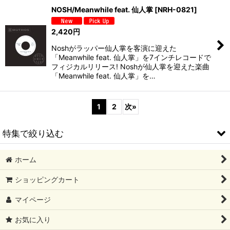
NOSH/Meanwhile feat. 仙人掌
[
NRH-0821
]
2,420
円
Noshがラッパー仙人掌を客演に迎えた
「Meanwhile feat. 仙人掌」を7インチレコードで
フィジカルリリース! Noshが仙人掌を迎えた楽曲
「Meanwhile feat. 仙人掌」を…
1
2
次
»
特集で絞り込む
ホーム
2026/08 新譜
ショッピングカート
2026/07 新譜
マイページ
2026/06 新譜
お気に入り
2026/05 新譜