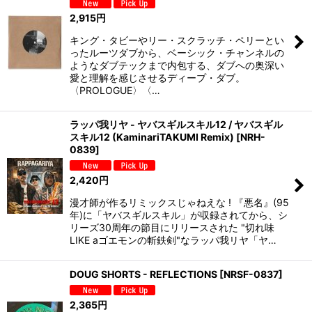
2,915
円
キング・タビーやリー・スクラッチ・ペリーとい
ったルーツダブから、ベーシック・チャンネルの
ようなダブテックまで内包する、ダブへの奥深い
愛と理解を感じさせるディープ・ダブ。
〈PROLOGUE〉〈…
ラッパ我リヤ - ヤバスギルスキル12 / ヤバスギル
スキル12 (KaminariTAKUMI Remix)
[
NRH-
0839
]
2,420
円
漫才師が作るリミックスじゃねえな ! 『悪名』(95
年)に「ヤバスギルスキル」が収録されてから、シ
リーズ30周年の節目にリリースされた "切れ味
LIKE aゴエモンの斬鉄剣"なラッパ我リヤ「ヤ…
DOUG SHORTS - REFLECTIONS
[
NRSF-0837
]
2,365
円