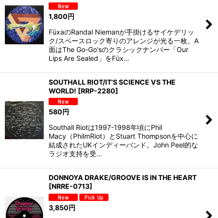
1,800
円
FüxaのRandal Niemanが手掛けるサイケデリッ
ク/スペースロック寄りのアレンジが光る一枚。A
面はThe Go-Go'sのクラシックナンバー「Our
Lips Are Sealed」をFüx…
SOUTHALL RIOT/IT'S SCIENCE VS THE
WORLD!
[
RRP-2280
]
580
円
Southall Riotは1997-1998年頃にPhil
Macy（PhilmRiot）とStuart Thompsonを中心に
結成されたUKインディーバンド。John Peel的な
ラジオ支持を受…
DONNOYA DRAKE/GROOVE IS IN THE HEART
[
NRRE-0713
]
3,850
円