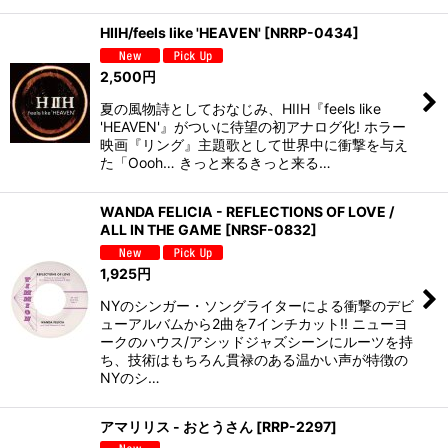
HIIH/feels like 'HEAVEN'
[
NRRP-0434
]
2,500
円
夏の風物詩としておなじみ、HIIH『feels like
'HEAVEN'』がついに待望の初アナログ化! ホラー
映画『リング』主題歌として世界中に衝撃を与え
た「Oooh… きっと来るきっと来る…
WANDA FELICIA - REFLECTIONS OF LOVE /
ALL IN THE GAME
[
NRSF-0832
]
1,925
円
NYのシンガー・ソングライターによる衝撃のデビ
ューアルバムから2曲を7インチカット!! ニューヨ
ークのハウス/アシッドジャズシーンにルーツを持
ち、技術はもちろん貫禄のある温かい声が特徴の
NYのシ…
アマリリス - おとうさん
[
RRP-2297
]