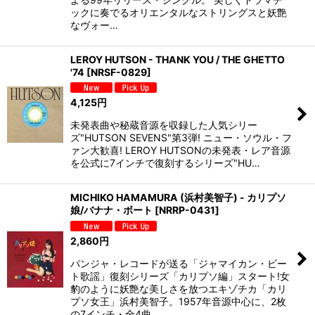
ックに奏でるオリエンタルなストリングスと妖艶
なヴォー…
LEROY HUTSON - THANK YOU / THE GHETTO
'74
[
NRSF-0829
]
4,125
円
未発表曲や秘蔵音源を収録した人気シリー
ズ"HUTSON SEVENS"第3弾! ニュー・ソウル・フ
ァン大歓喜! LEROY HUTSONの未発表・レア音源
を公式に7インチで復刻するシリーズ"HU…
MICHIKO HAMAMURA (浜村美智子) - カリプソ
娘/バナナ・ボート
[
NRRP-0431
]
2,860
円
パンジャ・レコードが送る「ジャマイカン・ビー
ト歌謡」復刻シリーズ「カリプソ編」スタート!女
豹のように妖艶な美しさを放つエキゾチカ「カリ
プソ女王」浜村美智子。1957年音源中心に、2枚
の7インチ・全4曲…