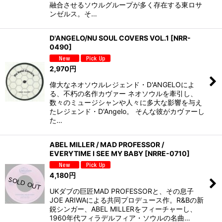
融合させるソウルグループが多く存在する東ロサ
ンゼルス。そ…
D'ANGELO/NU SOUL COVERS VOL.1
[
NRR-
0490
]
2,970
円
偉大なネオソウルレジェンド・D'ANGELOによ
る、不朽の名作カヴァー ネオソウルを牽引し、
数々のミュージシャンや人々に多大な影響を与え
たレジェンド・D'Angelo。 そんな彼がカヴァーし
た…
ABEL MILLER / MAD PROFESSOR /
EVERYTIME I SEE MY BABY
[
NRRE-0710
]
4,180
円
UKダブの巨匠MAD PROFESSORと、その息子
JOE ARIWAによる共同プロデュース作。R&Bの新
鋭シンガー、ABEL MILLERをフィーチャーし、
1960年代フィラデルフィア・ソウルの名曲…