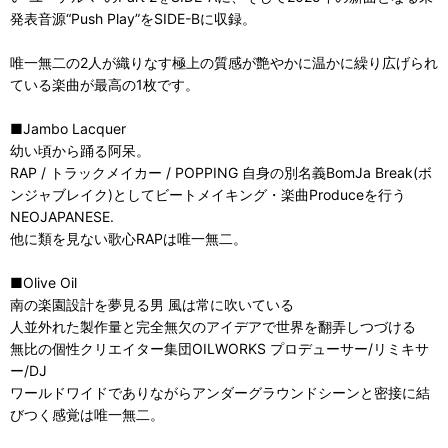
発表音源“Push Play”をSIDE-Bに収録。
唯一無二の2人が織りなす極上の質感が艶やかに温かに繰り広げられ
ている楽曲が最高の1枚です。
■Jambo Lacquer
幼い頃から踊る阿呆。
RAP / トラックメイカー / POPPING 自身の別名義BomJa Break(ボ
ンジャブレイク)としてビートメイキング・楽曲Produceを行う
NEOJAPANESE.
他に類を見ない歌心RAPは唯一無二。
■Olive Oil
南の楽園設計を夢見る男 風は常に吹いている
人並外れた製作量と完全無欠のアイデアで世界を翻弄しつづける
無比の個性クリエイター集団OILWORKS プロデューサー/リミキサ
ー/DJ
ワールドワイドでありながらアンダーグラウンドシーンと密接に結
びつく感覚は唯一無二。