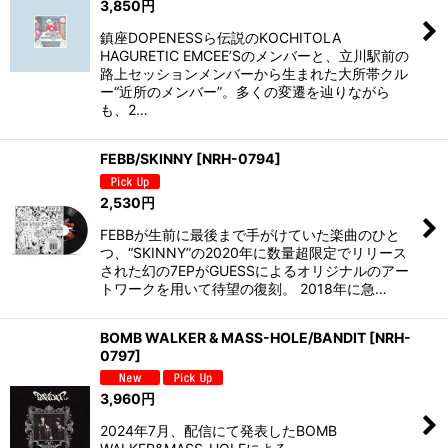
3,850
円
鎮座DOPENESSら伝説のKOCHITOLA
HAGURETIC EMCEE’Sのメンバーと、立川駅前の
路上セッションメンバーから生まれた大所帯クル
ー“近所のメンバー”。多くの変遷を辿りながら
も、2…
FEBB/SKINNY
[
NRH-0794
]
2,530
円
FEBBが生前に最後まで手がけていた楽曲のひと
つ、“SKINNY”の2020年に数量超限定でリリース
された幻の7EPがGUESSによるオリジナルのアー
トワークを用いて待望の復刻。 2018年に急…
BOMB WALKER & MASS-HOLE/BANDIT
[
NRH-
0797
]
3,960
円
2024年7月、配信にて発表したBOMB