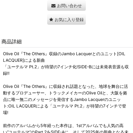
お問い合わせ
お気に入り登録
商品詳細
Olive Oil『The Others』収録のJambo Lacquerとのユニット[OIL
LACQUER]による新曲
「ユーテルマ Pt.2」が待望の7インチ化!SIDE-Bには未発表音源も収
録!!
Olive Oil『The Others』に収録され話題となった、地球を舞台に活
動するプロデューサー、トラックメイカーのOlive Oilと、大阪を拠
点に唯一無二のメッセージを発信するJambo Lacquerのユニッ
ト:OIL LACQUERによる「ユーテルマ Pt.2」が待望の7インチで登
場!
前作のアルバムから5年経った本作は、1stアルバムでも人気の高
い“ユーテルマ”のPart 2をSIDE-Aに、そして2025年の新曲となる未