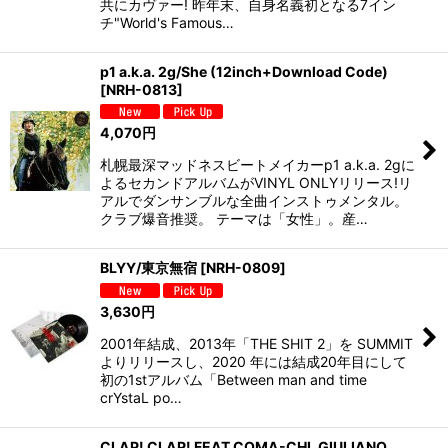
共にカヴァー! 昨年末、自身名義初となる7イン
チ"World's Famous…
p1 a.k.a. 2g/She (12inch+Download Code)
[
NRH-0813
]
4,070
円
札幌最深マッドネスビートメイカーp1 a.k.a. 2gに
よるセカンドアルバムがVINYL ONLYリリース!リ
アルでダンサンブルな全曲インストゥメンタル。
クラブ爆音推奨。 テーマは「女性」。産…
BLYY/東京無宿
[
NRH-0809
]
3,630
円
2001年結成、2013年「THE SHIT 2」を SUMMIT
よりリリースし、2020 年には結成20年目にして
初の1stアルバム「Between man and time
crYstaL po…
CLAP! CLAP! FEAT COMA-CHI, GIULIANO