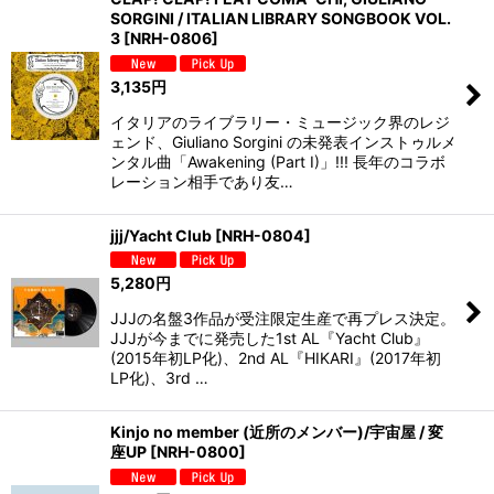
SORGINI / ITALIAN LIBRARY SONGBOOK VOL.
3
[
NRH-0806
]
3,135
円
イタリアのライブラリー・ミュージック界のレジ
ェンド、Giuliano Sorgini の未発表インストゥルメ
ンタル曲「Awakening (Part I)」!!! 長年のコラボ
レーション相手であり友…
jjj/Yacht Club
[
NRH-0804
]
5,280
円
JJJの名盤3作品が受注限定生産で再プレス決定。
JJJが今までに発売した1st AL『Yacht Club』
(2015年初LP化)、2nd AL『HIKARI』(2017年初
LP化)、3rd …
Kinjo no member (近所のメンバー)/宇宙屋 / 変
座UP
[
NRH-0800
]