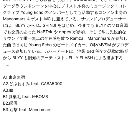
ダーグラウンドシーンを中心にブリストル発のミュージック・コレ
クティブ Young Echo のメンバーとしても活動するロンドン出身の
Manonmars をゲスト MC に迎えている。サウンドプロデューサー
には、BLYY から DJ SHINJI をはじめ、今までも BLYY のソロ音源
でも交流のあった NaBTok や dopey が参加。そして常に先鋭的な
サウンドで唯一無二の存在感を放つ Ramza、Manonmars が参加し
た曲では同じ Young Echo のビートメイカー、O$VMV$M がプロデ
ュース参加している。カバーアートは、池袋 bed 等での活動の時期
から BLYY も旧知のアーティスト JELLY FLASH による描き下ろ
し。
A1.東京無宿
A2.どぶねずみ feat. CABA5000
A3.瞼
B1.膝栗毛 feat. K-BOMB
B2.瞑僧
B3.迎撃 feat. Manonmars