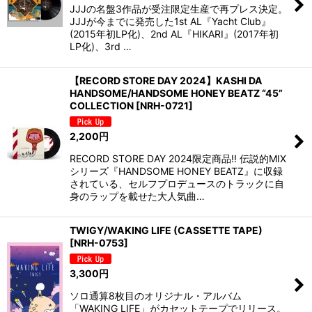
JJJの名盤3作品が受注限定生産で再プレス決定。
JJJが今までに発売した1st AL『Yacht Club』
(2015年初LP化)、2nd AL『HIKARI』(2017年初
LP化)、3rd …
【RECORD STORE DAY 2024】KASHI DA
HANDSOME/HANDSOME HONEY BEATZ “45”
COLLECTION
[
NRH-0721
]
2,200
円
RECORD STORE DAY 2024限定商品!! 伝説的MIX
シリーズ『HANDSOME HONEY BEATZ』に収録
されている、セルフプロデュースのトラックに自
身のラップを載せた大人気曲…
TWIGY/WAKING LIFE (CASSETTE TAPE)
[
NRH-0753
]
3,300
円
ソロ通算8枚目のオリジナル・アルバム
「WAKING LIFE」がカセットテープでリリース。