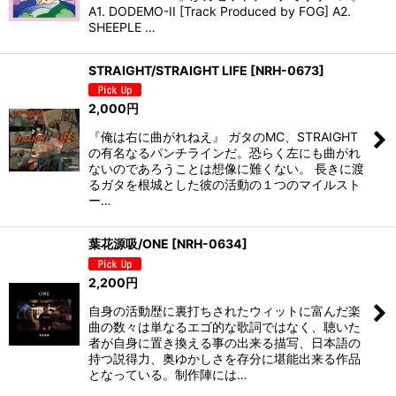
A1. DODEMO-II [Track Produced by FOG] A2.
SHEEPLE …
STRAIGHT/STRAIGHT LIFE
[
NRH-0673
]
2,000
円
『俺は右に曲がれねえ』 ガタのMC、STRAIGHT
の有名なるパンチラインだ。恐らく左にも曲がれ
ないのであろうことは想像に難くない。 長きに渡
るガタを根城とした彼の活動の１つのマイルスト
ー…
葉花源吸/ONE
[
NRH-0634
]
2,200
円
自身の活動歴に裏打ちされたウィットに富んだ楽
曲の数々は単なるエゴ的な歌詞ではなく、聴いた
者が自身に置き換える事の出来る描写、日本語の
持つ説得力、奥ゆかしさを存分に堪能出来る作品
となっている。制作陣には…