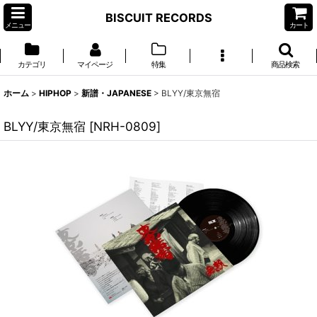
BISCUIT RECORDS
メニュー
カート
カテゴリ
マイページ
特集
商品検索
ホーム
>
HIPHOP
>
新譜・JAPANESE
>
BLYY/東京無宿
BLYY/東京無宿
[
NRH-0809
]