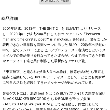
お気に入り登録
商品詳細
2001年結成、2013年「THE SHIT 2」を SUMMIT よりリリース
し、2020 年には結成20年目にして初の1stアルバム「Between
man and time crYstaL poetrY is in motion.」を発表し、彼らにしか
表現できない世界観を音楽シーンに示した BLYY。20数年の活動の
中で、全てメンバーによるセルフプロデュース・客演なしというス
タイルでの作品作りを行なってきた彼らが、今まで培ってきた仲間
やアーティスト達と共に制作した最新作をアナログ化。
「東京無宿」と題された6曲入りの本作は、彼等が結成から東京を
拠点に活動しているHIPHOPアーティストとして、どこにも属さず
に独自の活動を継続してきたメッセージが込められている。
客演ゲストには、池袋 bed をはじめ BLYY(ブライ)との親交も深い
BLACK SMOKER RECORDS から K-BOMB がラップ参加、
ZAGSYSTEM や WAQWADOM としても活動し、同世代として
BLYY のメンバーとも影響を与え合う COBA5000、そして UK アン