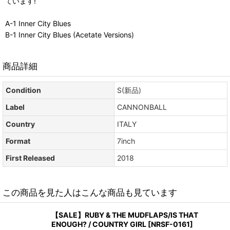
ています!
A-1 Inner City Blues
B-1 Inner City Blues (Acetate Versions)
商品詳細
Condition
S(新品)
Label
CANNONBALL
Country
ITALY
Format
7inch
First Released
2018
この商品を見た人はこんな商品も見ています
【SALE】RUBY & THE MUDFLAPS/IS THAT
ENOUGH? / COUNTRY GIRL
[
NRSF-0161
]