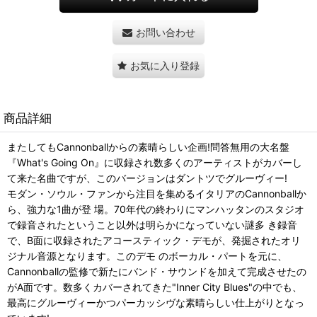
お問い合わせ
お気に入り登録
商品詳細
またしてもCannonballからの素晴らしい企画!問答無用の大名盤
『What's Going On』に収録され数多くのアーティストがカバーし
て来た名曲ですが、このバージョンはダントツでグルーヴィー!
モダン・ソウル・ファンから注目を集めるイタリアのCannonballか
ら、強力な1曲が登 場。70年代の終わりにマンハッタンのスタジオ
で録音されたということ以外は明らかになっていない謎多 き録音
で、B面に収録されたアコースティック・デモが、発掘されたオリ
ジナル音源となります。このデモ のボーカル・パートを元に、
Cannonballの監修で新たにバンド・サウンドを加えて完成させたの
がA面です。数多くカバーされてきた"Inner City Blues"の中でも、
最高にグルーヴィーかつパーカッシヴな素晴らしい仕上がりとなっ