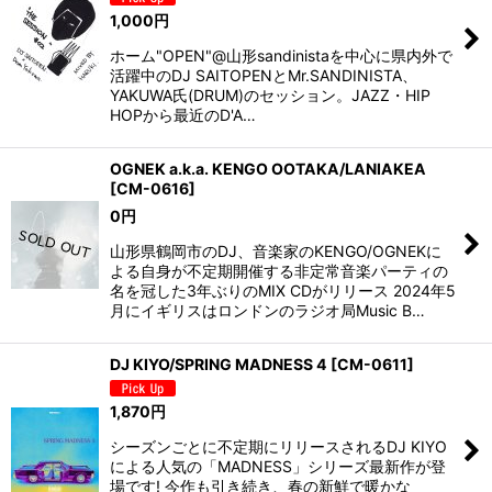
1,000
円
ホーム"OPEN"@山形sandinistaを中心に県内外で
活躍中のDJ SAITOPENとMr.SANDINISTA、
YAKUWA氏(DRUM)のセッション。JAZZ・HIP
HOPから最近のD'A…
OGNEK a.k.a. KENGO OOTAKA/LANIAKEA
[
CM-0616
]
0
円
山形県鶴岡市のDJ、音楽家のKENGO/OGNEKに
よる自身が不定期開催する非定常音楽パーティの
名を冠した3年ぶりのMIX CDがリリース 2024年5
月にイギリスはロンドンのラジオ局Music B…
DJ KIYO/SPRING MADNESS 4
[
CM-0611
]
1,870
円
シーズンごとに不定期にリリースされるDJ KIYO
による人気の「MADNESS」シリーズ最新作が登
場です! 今作も引き続き、春の新鮮で暖かな