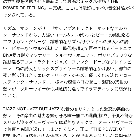
の世界観を体感させる最新にして最深のミックス作品『THE
POWER OF FEELING』を完成。ここには最好にヤバい音楽体験がパ
ックされている。
リズム・マシーンがリードするアブストラクト・マッドなオルガ
ン・サウンドから、力強いコール&レスポンスとビートの躍動巡る
アフリカン・グルーヴ、躍動的なリズム/サウンドへの没入への誘
い、ビターなソウルの味わい、時代を超えて再生されるビートニク
DNA受け継ぐマシナリー・グルーヴ・ポエット、ポリリズミックな
躍動巡るアブストラクト・ジャズ、ファンク・ドープなブレイクビ
ーツ、街の詩人とサックスプライヤーの躍動的なかけあい、都市の
夜と彩り溶け合うエレクトリック・ジャズ、優しく包み込むアコー
スティック・サウンド…。 様々な感覚を呼び起こす魅惑の楽曲の
数々が、グルーヴィーかつ刺激的な巡りでドラマティックに紡がれ
ていく。
“JAZZ NOT JAZZ BUT JAZZ”な音の香りをまとった魅惑の楽曲の
数々、その楽曲の魅力を輝かせる唯一無二の選曲/構成、予測不能な
スリルも巡るグルーヴィーで体感的なミックス。 オートリヴァース
で何度とも聞き返してしまいたくなる、正に『THE POWER OF
FEELING』 =感覚の力を体感することができるマジカルな音楽作品