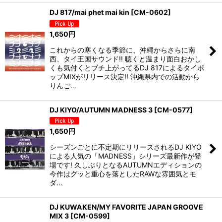
DJ 817/mai phet mai kin
[
CM-0602
]
1,650
円
これからの寒くなる季節に、沖縄からさらに南
西、タイ王国サウンド!! 聴くと温まり面白おかし
くも気付くとブチ上がってるDJ 817によるタイポ
ップMIXがリリース決定!! 沖縄県内での活動から
りんご…
DJ KIYO/AUTUMN MADNESS 3
[
CM-0577
]
1,650
円
シーズンごとに不定期にリリースされるDJ KIYO
による人気の「MADNESS」シリーズ最新作が登
場です! 久しぶりとなるAUTUMNエディションの
今作はグッと重心を落としたRAWな雰囲気とモ
ダ…
DJ KUWAKEN/MY FAVORITE JAPAN GROOVE
MIX 3
[
CM-0599
]