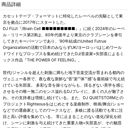
商品詳細
カセットテープ・フォーマットに特化したレーベルの先駆として東
京を拠点に2017年にスタートした。
DJ FUJI『/Brain Cell ■■■■■■■■■』』に続く2024年のレーベ
ル・リリース第2弾は、80年代後半より東京のクラブシーンを牽引
してきたキーパーソンであり、’90年結成のUnited Futrue
Organizationの活動で日本のみならずUK/ヨーロッパはじめワール
ドワイドなプロップスを集め続けてきたDJ/音楽家=矢部直によるミ
ックス作品『THE POWER OF FEELING』。
世代/ジャンルを超えた刺激に満ちた地下音楽交流が育まれる都内の
ヴェニュー各所で、夜な夜な新鮮な”音”楽””体””感”を最前線で与え続
けている矢部直。 多彩な音を操りながらも、揺るぎない美学を感じ
させるその唯一無二のセンス溢れるDJプレイに、多くの人が魅了さ
れ、その支持者は増殖し続けている。また、DJ QUIETSTORMとの
プロジェクトRighteousをはじめとする楽曲制作、映画/舞台/ショー
などでの選曲家としてのワークスなど、多岐に渡る活動でも常に注
目と高い評価を集めている。 常に止まることのない進化/深化を続
け、シーンに刺激を与え続けてきた重要人物=矢部直が、その魅惑