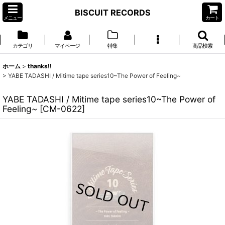
BISCUIT RECORDS
メニュー
カート
カテゴリ
マイページ
特集
商品検索
ホーム
>
thanks!!
>
YABE TADASHI / Mitime tape series10~The Power of Feeling~
YABE TADASHI / Mitime tape series10~The Power of
Feeling~
[
CM-0622
]