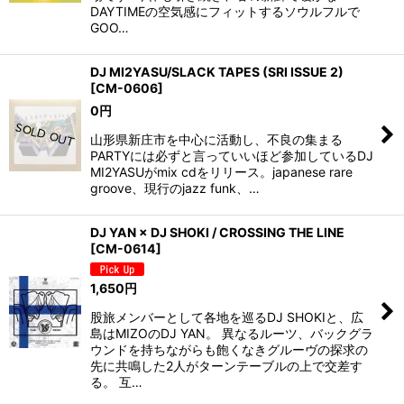
DAYTIMEの空気感にフィットするソウルフルで
GOO…
DJ MI2YASU/SLACK TAPES (SRI ISSUE 2)
[
CM-0606
]
0
円
山形県新庄市を中心に活動し、不良の集まる
PARTYには必ずと言っていいほど参加しているDJ
MI2YASUがmix cdをリリース。japanese rare
groove、現行のjazz funk、…
DJ YAN × DJ SHOKI / CROSSING THE LINE
[
CM-0614
]
1,650
円
股旅メンバーとして各地を巡るDJ SHOKIと、広
島はMIZOのDJ YAN。 異なるルーツ、バックグラ
ウンドを持ちながらも飽くなきグルーヴの探求の
先に共鳴した2人がターンテーブルの上で交差す
る。 互…