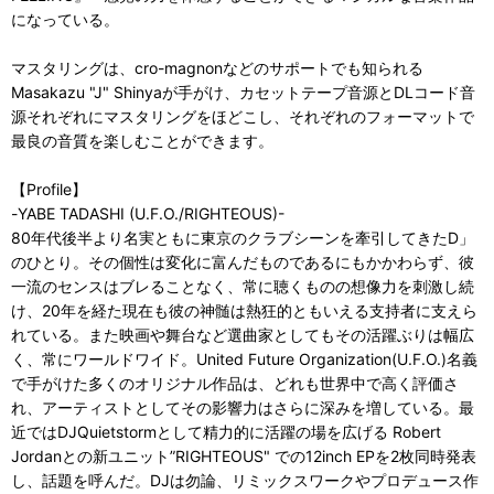
になっている。
マスタリングは、cro-magnonなどのサポートでも知られる
Masakazu "J" Shinyaが手がけ、カセットテープ音源とDLコード音
源それぞれにマスタリングをほどこし、それぞれのフォーマットで
最良の音質を楽しむことができます。
【Profile】
-YABE TADASHI (U.F.O./RIGHTEOUS)-
80年代後半より名実ともに東京のクラブシーンを牽引してきたD」
のひとり。その個性は変化に富んだものであるにもかかわらず、彼
一流のセンスはブレることなく、常に聴くものの想像力を刺激し続
け、20年を経た現在も彼の神髄は熱狂的ともいえる支持者に支えら
れている。また映画や舞台など選曲家としてもその活躍ぶりは幅広
く、常にワールドワイド。United Future Organization(U.F.O.)名義
で手がけた多くのオリジナル作品は、どれも世界中で高く評価さ
れ、アーティストとしてその影響力はさらに深みを増している。最
近ではDJQuietstormとして精力的に活躍の場を広げる Robert
Jordanとの新ユニット”RIGHTEOUS" での12inch EPを2枚同時発表
し、話題を呼んだ。DJは勿論、リミックスワークやプロデュース作