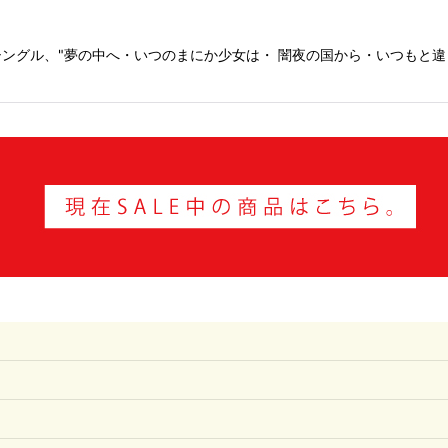
グル、"夢の中へ・いつのまにか少女は・ 闇夜の国から・いつもと違っ