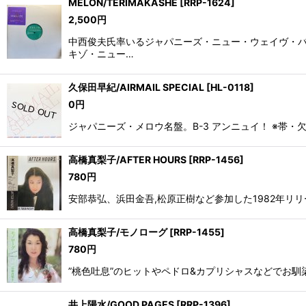
MELON/TERIMAKASHE
[
RRP-1624
]
2,500
円
中西俊夫氏率いるジャパニーズ・ニュー・ウェイヴ・バンド
キゾ・ニュー…
久保田早紀/AIRMAIL SPECIAL
[
HL-0118
]
0
円
ジャパニーズ・メロウ名盤。B-3 アンニュイ！ ※帯・欠品 
高橋真梨子/AFTER HOURS
[
RRP-1456
]
780
円
安部恭弘、浜田金吾,松原正樹など参加した1982年リリース作品。
高橋真梨子/モノローグ
[
RRP-1455
]
780
円
”桃色吐息”のヒットやペドロ&カプリシャスなどでお馴染み
井上陽水/GOOD PAGES
[
RRP-1396
]