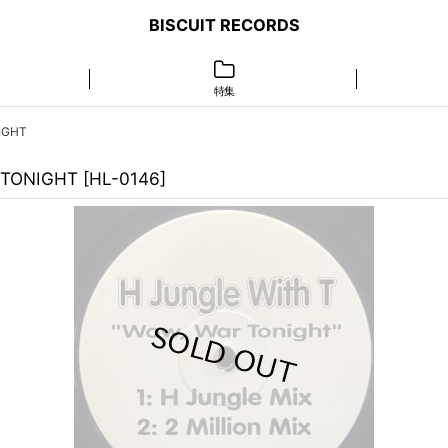
BISCUIT RECORDS
特集
NIGHT
R TONIGHT
[
HL-0146
]