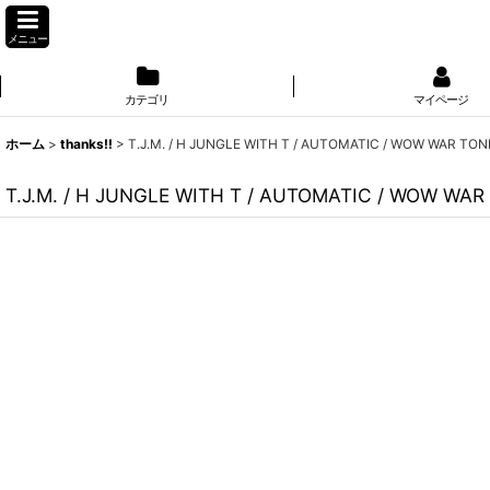
メニュー
カテゴリ
マイページ
ホーム
>
thanks!!
>
T.J.M. / H JUNGLE WITH T / AUTOMATIC / WOW WAR TO
T.J.M. / H JUNGLE WITH T / AUTOMATIC / WOW WA