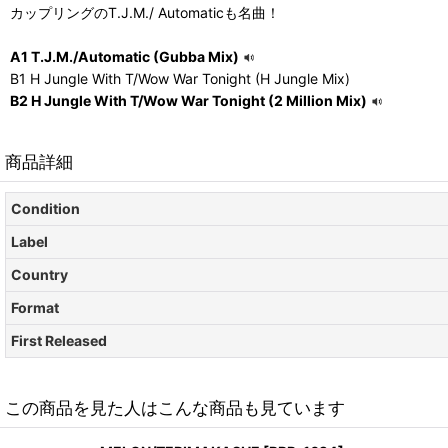
カップリングのT.J.M./ Automaticも名曲！
A1 T.J.M./Automatic (Gubba Mix)
B1 H Jungle With T/Wow War Tonight (H Jungle Mix)
B2 H Jungle With T/Wow War Tonight (2 Million Mix)
商品詳細
Condition
Label
Country
Format
First Released
この商品を見た人はこんな商品も見ています