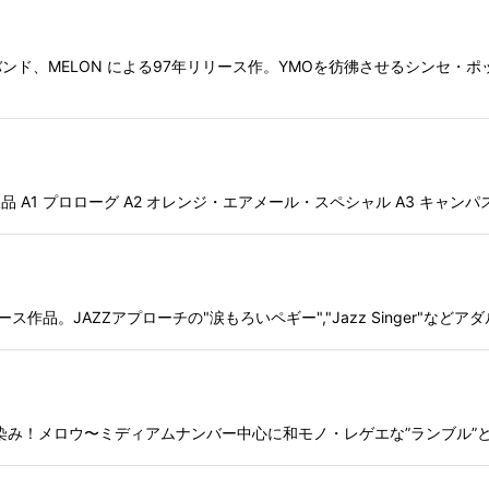
、MELON による97年リリース作。YMOを彷彿させるシンセ・ポッ
A1 プロローグ A2 オレンジ・エアメール・スペシャル A3 キャンパス街'
JAZZアプローチの"涙もろいペギー","Jazz Singer"などアダルトな楽
！メロウ〜ミディアムナンバー中心に和モノ・レゲエな”ランブル”と好アルバ