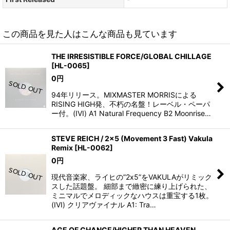
この商品を見た人はこんな商品も見ています
THE IRRESISTIBLE FORCE/GLOBAL CHILLAGE
[
HL-0065
]
0
円
94年リリース。MIXMASTER MORRISによる
RISING HIGH発、不朽の名盤！レーベル・ペーパ
ー付。(IVI) A1 Natural Frequency B2 Moonrise…
STEVE REICH / 2x5 (Movement 3 Fast) Vakula
Remix
[
HL-0062
]
0
円
現代音楽家、ライヒの”2x5”をVAKULAがリミック
スした話題盤。 細部まで緻密に練り上げられた、
ミニマルでメロディックなハウスは重宝する1枚。
(IVI) クリアヴァイナル A1: Tra…
AGE OF CHANCE/HIGHER THAN HEAVEN