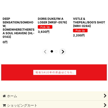
DEEP
DORIS DUKE/I'M A
VSTLE &
SENSATION/SOMEHO
LOSER
[
NRSF-0576
]
THEPEAL/BOG'S SHOT
W,
[
NRH-0284
]
SOMEWHERE(THERE'S
3,630
円
A SOUL HEAVEN)
[
HL-
2,200
円
0143
]
0
円
ホーム
ショッピングカート