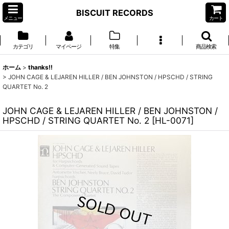
BISCUIT RECORDS
メニュー
カート
カテゴリ
マイページ
特集
商品検索
ホーム
>
thanks!!
>
JOHN CAGE & LEJAREN HILLER / BEN JOHNSTON / HPSCHD / STRING
QUARTET No. 2
JOHN CAGE & LEJAREN HILLER / BEN JOHNSTON /
HPSCHD / STRING QUARTET No. 2
[
HL-0071
]