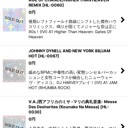
REMIX
[
HL-0060
]
0
円
後期レフトフィールド路線にシフトした傑作ハウ
スリミックス。鳴りが固くてメジャーな音は正に
90s！(IVI) A1 Higher Than Heaven: Gates Of
Heaven
JOHNNY DYNELL AND NEW YORK 88/JAM
HOT
[
HL-0067
]
0
円
緩めなBPMに中毒性の高い変態シンセ＆パーカッ
ションと女性コーラスが融合したニューウェー
ヴ・ディスコ。DJ HARVEYプレイ！(IVI) A1 JAM
HOT (RHUMBA ROCK)
V.A./西アフリカのミサ -マリの典礼音楽- Messe
Des Desherites (Kounako Na Messa)
[
HL-
0030
]
0
円