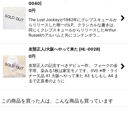
0040
]
0
円
The Lost Jockeyが1982年にクレプスキュールか
らリリースした唯一のLP。クラシカルな趣きは、
同じくクレプスキュールからリリースしたArthur
Russelのアルバムと共にコンテンポラ…
友部正人/大阪へやって来た
[
HL-0028
]
0
円
友部正人の記念すべきデビュー作。 フォークの金
字塔、染みる1枚は家宝モノです。(IVI) ※帯・ライ
ナー欠品 A1 大阪へやって来た A3 もしもし A4 ま
るで正直者のように
この商品を買った人は、こんな商品も買っています