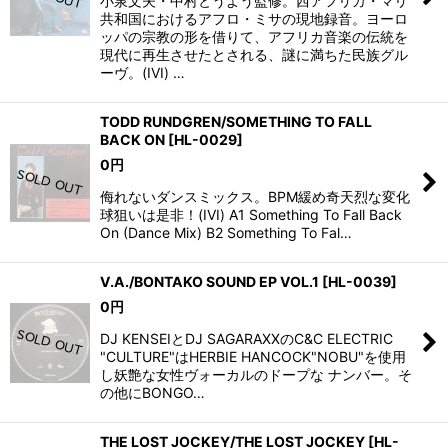
小泉文夫・中村とうよう監修。西アフリカ・マリ
共和国におけるアフロ・ミサの現地録音。ヨーロ
ッパの宗教の形を借りて、アフリカ音楽の伝統を
現代に再生させたとされる、謎に満ちた民族グル
ーヴ。(IVI) …
TODD RUNDGREN/SOMETHING TO FALL
BACK ON
[
HL-0029
]
0
円
侮れないダンスミックス。BPM緩め奇天烈な変化
球狙いは是非！(IVI) A1 Something To Fall Back
On (Dance Mix) B2 Something To Fal…
V.A./BONTAKO SOUND EP VOL.1
[
HL-0039
]
0
円
DJ KENSEIとDJ SAGARAXXのC&C ELECTRIC
"CULTURE"はHERBIE HANCOCK"NOBU"を使用
し妖艶な女性ヴォーカルのドープな ナンバー。そ
の他にBONGO…
THE LOST JOCKEY/THE LOST JOCKEY
[
HL-