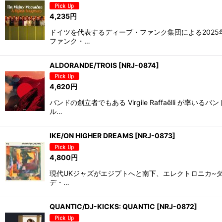
4,235
円
ドイツを代表するディープ・ファンク集団による2025
ファンク・…
ALDORANDE/TROIS
[
NRJ-0874
]
4,620
円
バンドの創立者でもある Virgile Raffaëlli
ル…
IKE/ON HIGHER DREAMS
[
NRJ-0873
]
4,800
円
現代UKジャズがエジプトへと南下、エレクトロニカ~ダブ
デ・…
QUANTIC/DJ-KICKS: QUANTIC
[
NRJ-0872
]