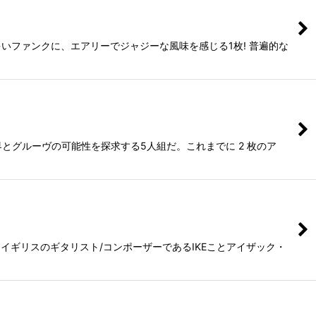
いファンクに、エアリーでジャジーな風味を感じる1枚! 普遍的な
の限界とグルーヴの可能性を探求する5人組だ。これまでに 2 枚のア
作はイギリスのギタリスト/コンポーザーであるIKEことアイザック・