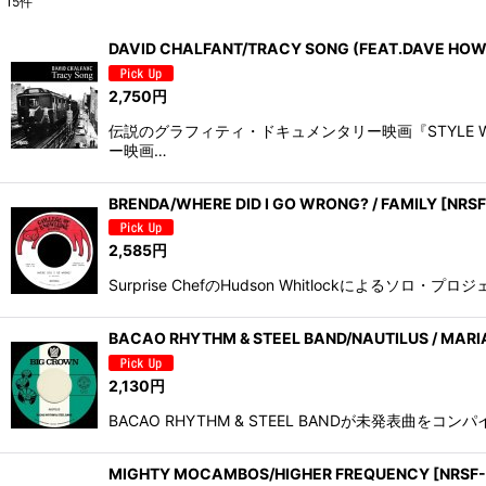
15
件
表示数
:
DAVID CHALFANT/TRACY SONG (FEAT.DAVE HOW
並び順
:
2,750
円
伝説のグラフィティ・ドキュメンタリー映画『STYLE 
ー映画…
BRENDA/WHERE DID I GO WRONG? / FAMILY
[
NRSF
2,585
円
Surprise ChefのHudson Whitlockによるソロ・
BACAO RHYTHM & STEEL BAND/NAUTILUS / MARI
2,130
円
BACAO RHYTHM & STEEL BANDが未発
MIGHTY MOCAMBOS/HIGHER FREQUENCY
[
NRSF