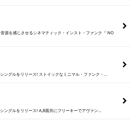
ラリー音源を感じさせるシネマティック・インスト・ファンク『 NO
がNEWシングルをリリース! ストイックなミニマル・ファンク・…
EWシングルをリリース! A,B面共にフリーキーでアヴァン…