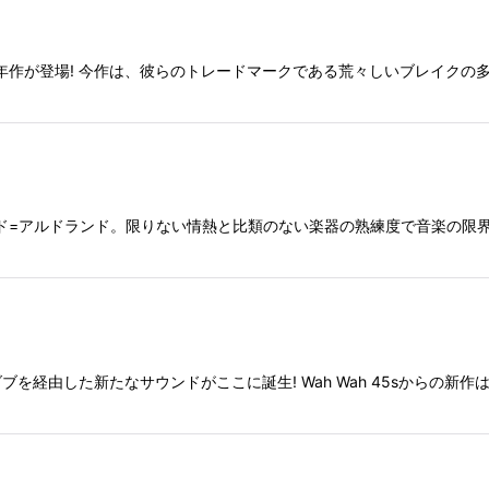
年作が登場! 今作は、彼らのトレードマークである荒々しいブレイクの多
 が率いるバンド=アルドランド。限りない情熱と比類のない楽器の熟練度で音楽
を経由した新たなサウンドがここに誕生! Wah Wah 45sからの新