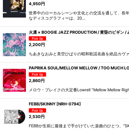
4,950
円
世界中のローカルシーンや文化との交流を通して、長
なディスコグラフィーは、20…
火凛 × BOOGIE JAZZ PRODUCTION / 黄昏のビギン 
2,200
円
ちあきなおみと美空ひばりの昭和歌謡名曲を絶品カヴァー!! 201
PAPRIKA SOUL/MELLOW MELLOW / TOO MUCH LO
2,860
円
メロウ・ブレイクの大定番Lowrell "Mellow Mellow Righ
FEBB/SKINNY
[
NRH-0794
]
2,530
円
FEBBが生前に最後まで手がけていた楽曲のひとつ、“SK