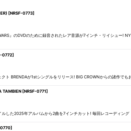
ER)
[
NRSF-0773
]
WARS』のDVDのために録音されたレア音源が7インチ・リイシュー! 
絞り込む
-0772
]
プロジェクト BRENDAが1stシングルをリリース! BIG CROWNからの諸作でもお馴
A TAMBIEN
[
NRSF-0771
]
表曲をコンパイルした2025年アルバムから2曲を7インチカット! 毎回レコー
-0770
]