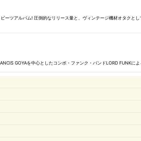
ーツアルバム! 圧倒的なリリース量と、ヴィンテージ機材オタクとして音
CIS GOYAを中心としたコンボ・ファンク・バンドLORD FUNKによる