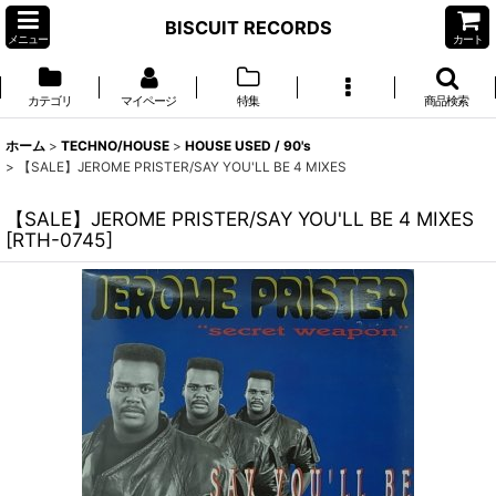
BISCUIT RECORDS
メニュー
カート
カテゴリ
マイページ
特集
商品検索
ホーム
>
TECHNO/HOUSE
>
HOUSE USED / 90's
>
【SALE】JEROME PRISTER/SAY YOU'LL BE 4 MIXES
【SALE】JEROME PRISTER/SAY YOU'LL BE 4 MIXES
[
RTH-0745
]