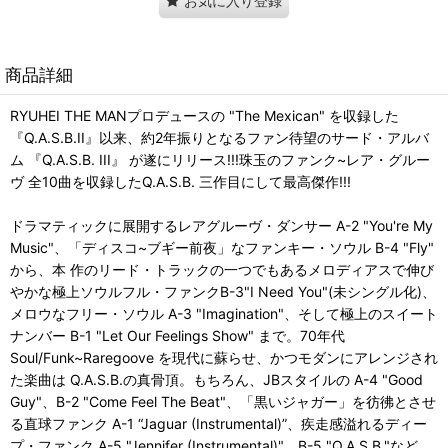
お気に入り登録
商品詳細
RYUHEI THE MANプロデュースの "The Mexican" を収録した
『Q.A.S.B.II』以来、約2年振りとなるファン待望のサード・アルバ
ム 『Q.A.S.B. III』 が遂にリリース!!!珠玉のファンク~レア・グルー
ヴ 全10曲を収録したQ.A.S.B. 三作目にして最高傑作!!!
ドラマティックに展開するレアグルーヴ・ダンサー A-2 "You're My
Music"、「ディスコ~ブギー前夜」なファンキー・ソウル B-4 "Fly"
から、本 作のリード・トラックの一つでもあるメロディアスで伸び
やかな極上ソウルフル・ファンクB-3"I Need You"(未シングル化)、
メロウなフリー・ソウル A-3 "Imagination"、そして極上のスイート
ナンバー B-1 "Let Our Feelings Show" まで。70年代
Soul/Funk~Raregoove を現代に蘇らせ、かつモダンにアレンジされ
た楽曲は Q.A.S.B.の真骨頂。もちろん、JBスタイルの A-4 "Good
Guy"、B-2 "Come Feel The Beat"、「黒いジャガー」を彷彿とさせ
る直球ファンク A-1 “Jaguar (Instrumental)”、疾走感溢れるディー
プ・ファンク A-5 "Jennifer (Instrumental)"、B-5 "Q.A.S.B."など、