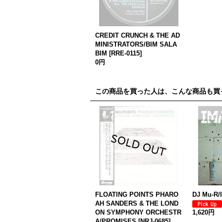
CREDIT CRUNCH & THE AD
MINISTRATORS/BIM SALA
BIM
[
RRE-0115
]
0円
この商品を買った人は、こんな商品も買
FLOATING POINTS PHARO
DJ Mu-R/
AH SANDERS & THE LOND
ON SYMPHONY ORCHESTR
1,620円
A/PROMISES
[
NRJ-0685
]