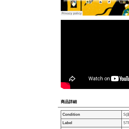
商品詳細
Condition
S(
Label
ST