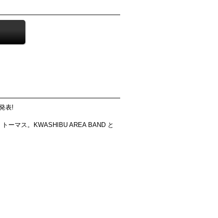
発表!
KWASHIBU AREA BAND と
。