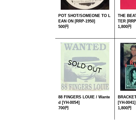
POT SHOT/SOMEONE TO L
THE BEAT
EAN ON
[
RRP-1950
]
TER
[
RRP
500円
1,800円
88 FINGERS LOUIE / Wante
BRACKET
d
[
YH-0054
]
[
YH-0041
]
700円
1,800円