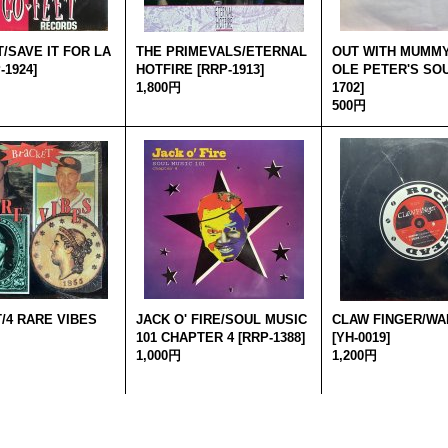
/SAVE IT FOR LA
THE PRIMEVALS/ETERNAL
OUT WITH MUMM
-1924
]
HOTFIRE
[
RRP-1913
]
OLE PETER'S SO
1,800円
1702
]
500円
/4 RARE VIBES
JACK O' FIRE/SOUL MUSIC
CLAW FINGER/WA
101 CHAPTER 4
[
RRP-1388
]
[
YH-0019
]
1,000円
1,200円