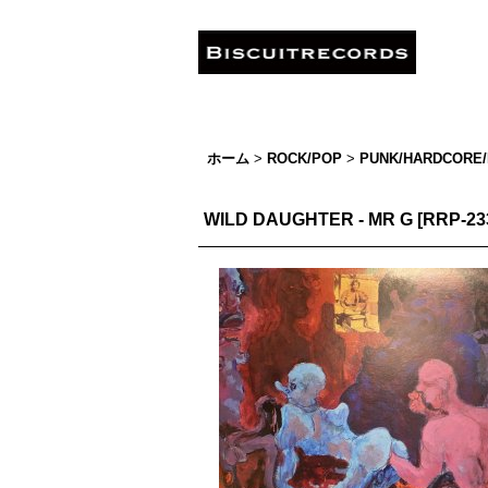
ホーム
>
ROCK/POP
>
PUNK/HARDCORE/
WILD DAUGHTER - MR G
[
RRP-23