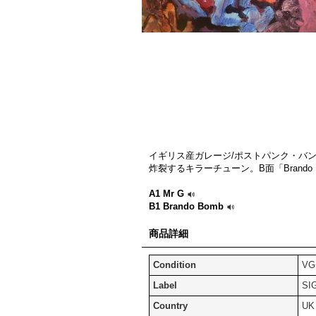
イギリス産ガレージ/ポストパンク・バンド 
炸裂するキラーチューン。B面「Brand
A1 Mr G
B1 Brando Bomb
商品詳細
Condition
VG
Label
SI
Country
UK