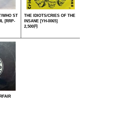
Y/WHO ST
THE IDIOTS/CRIES OF THE
UL
[
RRP-
INSANE
[
YH-0065
]
2,500円
RFAIR