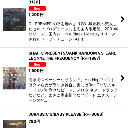
3120
]
1,200
円
DJ PREMIER の下を離れより深い世界観へ突入し
たセルフプロデュースによる国内限定盤。2001年
リリース。国内レーベルBlack Lionからリリース
されたドープ・チューン! A1 It …
SHAFIQ PRESENTS/JANK RANDOM VS. EARL
LEONNE THE FREQUENCY
[
RH-1887
]
1,500
円
肉厚でスペーシーなサウンド、Hip Hopファンに
はタマらぬザラつき具合、更にはRas Gバリのル
ードでズル剥けなビート、メロウ ネス・トラック
などなど、まさに宇宙指向な""ビート ニクス・シ
ーンのN…
JURASSIC 5/BABY PLEASE
[
RH-3083
]
780
円