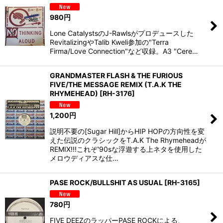
980
円
Lone CatalystsのJ-Rawlsがプロデュースした
RevitalizingやTalib Kweli参加の"Terra
Firma/Love Connection"など収録。A3 "Cere…
GRANDMASTER FLASH & THE FURIOUS
FIVE/THE MESSAGE REMIX (T.A.K THE
RHYMEHEAD)
[
RH-3176
]
1,200
円
説明不要の[Sugar Hill]からHIP HOPの方向性を変
えた伝説のクラシックをT.A.K The Rhymeheadが
REMIX!!!これぞ'90sな浮遊する上ネタを使用した
メロウディアスな仕…
PASE ROCK/BULLSHIT AS USUAL
[
RH-3165
]
780
円
FIVE DEEZのラッパーPASE ROCKによる、