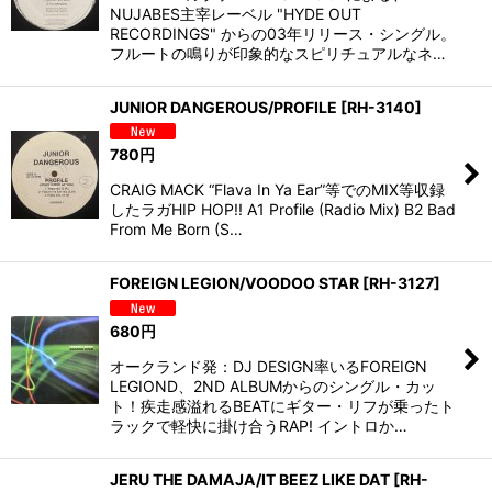
NUJABES主宰レーベル "HYDE OUT
RECORDINGS" からの03年リリース・シングル。
フルートの鳴りが印象的なスピリチュアルなネ…
JUNIOR DANGEROUS/PROFILE
[
RH-3140
]
780
円
CRAIG MACK “Flava In Ya Ear”等でのMIX等収録
したラガHIP HOP!! A1 Profile (Radio Mix) B2 Bad
From Me Born (S…
FOREIGN LEGION/VOODOO STAR
[
RH-3127
]
680
円
オークランド発：DJ DESIGN率いるFOREIGN
LEGIOND、2ND ALBUMからのシングル・カッ
ト！疾走感溢れるBEATにギター・リフが乗ったト
ラックで軽快に掛け合うRAP! イントロか…
JERU THE DAMAJA/IT BEEZ LIKE DAT
[
RH-