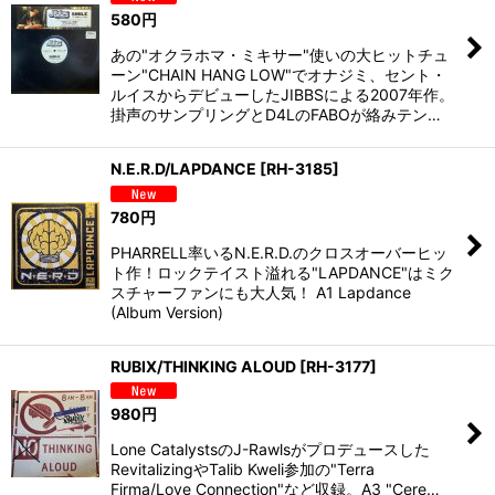
580
円
あの"オクラホマ・ミキサー"使いの大ヒットチュ
ーン"CHAIN HANG LOW"でオナジミ、セント・
ルイスからデビューしたJIBBSによる2007年作。
掛声のサンプリングとD4LのFABOが絡みテン…
N.E.R.D/LAPDANCE
[
RH-3185
]
780
円
PHARRELL率いるN.E.R.D.のクロスオーバーヒッ
ト作！ロックテイスト溢れる"LAPDANCE"はミク
スチャーファンにも大人気！ A1 Lapdance
(Album Version)
RUBIX/THINKING ALOUD
[
RH-3177
]
980
円
Lone CatalystsのJ-Rawlsがプロデュースした
RevitalizingやTalib Kweli参加の"Terra
Firma/Love Connection"など収録。A3 "Cere…