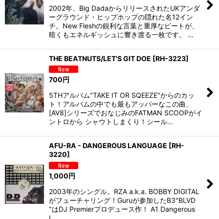
2002年、Big DadaからリリースされたUKアンダ
ーグラウンド・ヒップホップの隠れた名12イン
チ。New Fleshの鋭利な言葉と重厚なビートが、
暗くもエネルギッシュに響き渡る一枚です。 …
THE BEATNUTS/LET'S GIT DOE
[
RH-3223
]
700
円
5THアルバム"TAKE IT OR SQEEZE"からのカッ
ト！アルバムの中でも最もアッパーなこの曲、
[AV8]シリーズでおなじみのFATMAN SCOOPがイ
ントロから シャウトしまくり！シール…
AFU-RA - DANGEROUS LANGUAGE
[
RH-
3220
]
1,000
円
2003年のシングル。RZA a.k.a. BOBBY DIGITAL
がフューチャリング！Guruが参加したB3"BLVD
"はDJ Premierプロデュース作！ A1 Dangerous
L…