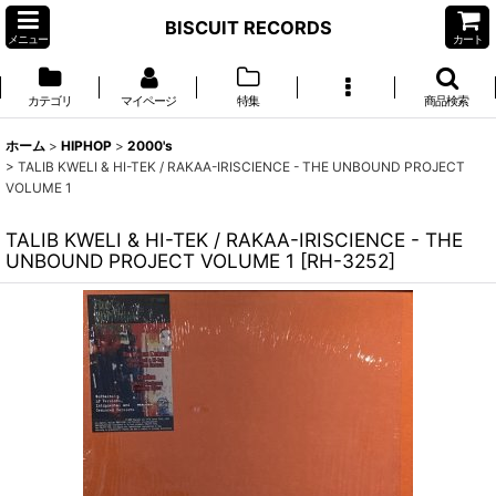
BISCUIT RECORDS
メニュー
カート
カテゴリ
マイページ
特集
商品検索
ホーム
>
HIPHOP
>
2000's
>
TALIB KWELI & HI-TEK / RAKAA-IRISCIENCE - THE UNBOUND PROJECT
VOLUME 1
TALIB KWELI & HI-TEK / RAKAA-IRISCIENCE - THE
UNBOUND PROJECT VOLUME 1
[
RH-3252
]