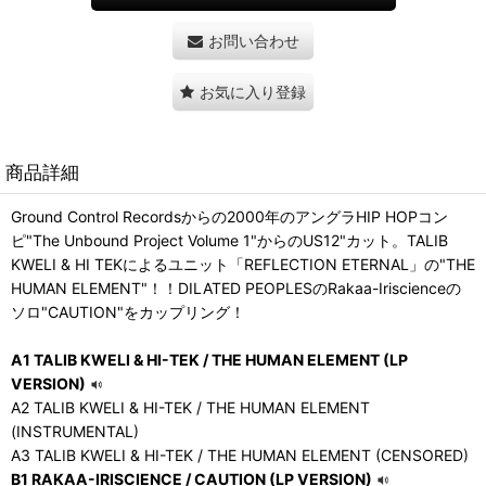
お問い合わせ
お気に入り登録
商品詳細
Ground Control Recordsからの2000年のアングラHIP HOPコン
ピ"The Unbound Project Volume 1"からのUS12"カット。TALIB
KWELI & HI TEKによるユニット「REFLECTION ETERNAL」の"THE
HUMAN ELEMENT"！！DILATED PEOPLESのRakaa-Iriscienceの
ソロ"CAUTION"をカップリング！
A1 TALIB KWELI & HI-TEK / THE HUMAN ELEMENT (LP
VERSION)
A2 TALIB KWELI & HI-TEK / THE HUMAN ELEMENT
(INSTRUMENTAL)
A3 TALIB KWELI & HI-TEK / THE HUMAN ELEMENT (CENSORED)
B1 RAKAA-IRISCIENCE / CAUTION (LP VERSION)