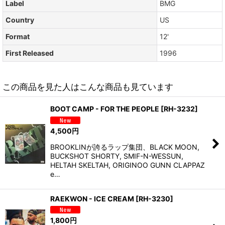
Label
BMG
Country
US
Format
12'
First Released
1996
この商品を見た人はこんな商品も見ています
BOOT CAMP - FOR THE PEOPLE
[
RH-3232
]
4,500
円
BROOKLINが誇るラップ集団、BLACK MOON,
BUCKSHOT SHORTY, SMIF-N-WESSUN,
HELTAH SKELTAH, ORIGINOO GUNN CLAPPAZ
e…
RAEKWON - ICE CREAM
[
RH-3230
]
1,800
円