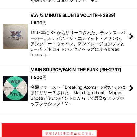
を聴かせるプロダクションで、主…
V.A./3 MINUTE BLUNTS VOL.1
[
RH-2839
]
1,800
円
1997年に!K7 からリリースされた、テレンス・パ
ーカー、カナビス・ザ・エディット・アサシン、
アンソニー・ウェイン、アンドレ・ジョンソンと
いったデトロイトのテクノヘッズによるbreak
beatsコ…
MAIN SOURCE/FAKIN' THE FUNK
[
RH-2797
]
1,500
円
名盤ファースト「Breaking Atoms」の勢いそのま
まにリリースされた、Main Ingredient「Magic
Shoes」使いのイントロからして最高なヒップホ
ップクラシック!! A1…