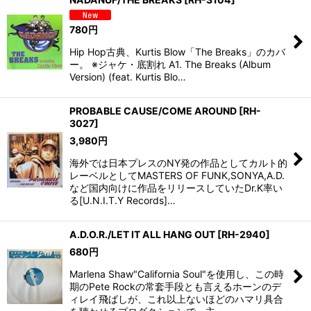
780
円
Hip Hop古典、Kurtis Blow「The Breaks」のカバ
ー。 ※ジャケ・底割れ A1. The Breaks (Album
Version) (feat. Kurtis Blo…
PROBABLE CAUSE/COME AROUND
[
RH-
3027
]
3,980
円
海外では日本プレスのNY発の作品としてカルト的
レーベルとしてMASTERS OF FUNK,SONYA,A.D.
など国内向けに作品をリリースしていたDr.K率い
る[U.N.I.T.Y Records]…
A.D.O.R./LET IT ALL HANG OUT
[
RH-2940
]
680
円
Marlena Shaw"California Soul"を使用し、この時
期のPete Rockの常套手段とも言えるホーンのデ
ィレイ飛ばしが、これ以上ないほどのハマリ具合