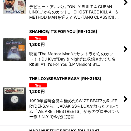
デビュー・アルバム "ONLY BUILT 4 CUBAN
LINX..."からのカット。 GHOST FACE KILLAH &
METHOD MANを迎えたWU-TANG CLASSIC!! …
SHANICE/IT'S FOR YOU
[
RR-1026
]
1,300
円
映画"The Meteor Man"のサントラからのカッ
ト！！DJ Kiyo"Day & Night"に収録されてた名
R&B!! A1 It's For You (LP Version) B1…
THE LOX/BREATHE EASY
[
RH-3168
]
1,200
円
1999年当時全盛を極めたSWIZZ BEATZのRUFF
RYDERSから、JADAKISSらLOXが放ったアルバ
ム「WE ARE THESTREETS」からのプロモオンリ
ー作！N.Y.で今だに定音…
NADANUF/THE BREAKS
[
RH-3104
]